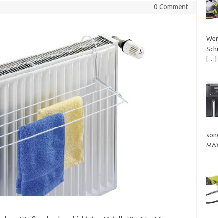
0 Comment
Wer
Schn
[…]
sond
MAX