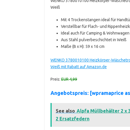
WENKO 3780010100 Heizkörper-Wäschetrockn
Weiß
Mit 4 Trockenstangen ideal für Handt
Verstellbar für Flach- und Rippenheiz
Ideal auch für Camping & Wohnwagen
Aus Stahl pulverbeschichtet in Weiß
Maße (B x H): 59 x 16 cm
WENKO 3780010100 Heizkörper-Wäschetrockn
Weiß mit Rabatt auf Amazon.de
Preis:
EUR 4,99
Angebotspreis: [wpramaprice 
See also
Alpfa Müllbehälter 2 x 
2 Ersatzfedern