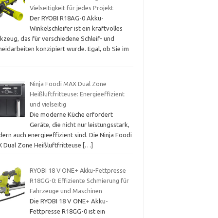
Vielseitigkeit für jedes Projekt
Der RYOBI R18AG-0 Akku-
Winkelschleifer ist ein kraftvolles
kzeug, das für verschiedene Schleif- und
eidarbeiten konzipiert wurde. Egal, ob Sie im
Ninja Foodi MAX Dual Zone
Heißluftfritteuse: Energieeffizient
und vielseitig
Die moderne Küche erfordert
Geräte, die nicht nur leistungsstark,
ern auch energieeffizient sind. Die Ninja Foodi
 Dual Zone Heißluftfritteuse
[…]
RYOBI 18 V ONE+ Akku-Fettpresse
R18GG-0: Effiziente Schmierung für
Fahrzeuge und Maschinen
Die RYOBI 18 V ONE+ Akku-
Fettpresse R18GG-0 ist ein