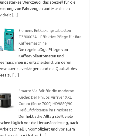
tungsstarkes Werkzeug, das speziell für die
mierung von Fahrzeugen und Maschinen
wickelt
[…]
Siemens Entkalkungstabletten
TZ80002A – Effektive Pflege für Ihre
Kaffeemaschine
Die regelmäßige Pflege von
Kaffeevollautomaten und
feemaschinen ist entscheidend, um deren
ensdauer zu verlängern und die Qualität des
fees zu
[…]
Smarte Vielfalt für die moderne
Küche: Der Philips Airfryer XXL
Combi (Serie 7000) HD9880/90
Heißluftfritteuse im Praxistest
Der hektische Alltag stellt viele
schen täglich vor die Herausforderung, nach
Arbeit schnell, unkompliziert und vor allem
und ein schmackhaftes
[…]