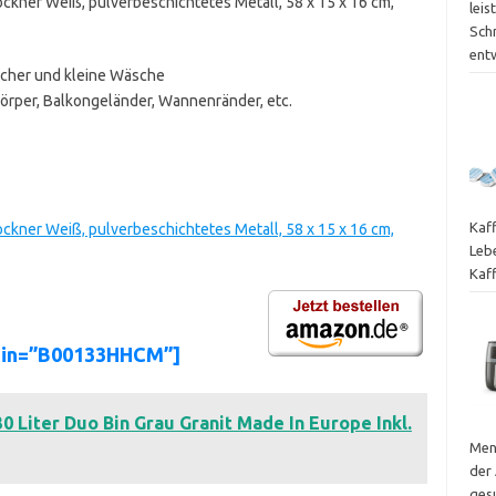
er Weiß, pulverbeschichtetes Metall, 58 x 15 x 16 cm,
leis
Sch
ent
ücher und kleine Wäsche
körper, Balkongeländer, Wannenränder, etc.
Kaf
er Weiß, pulverbeschichtetes Metall, 58 x 15 x 16 cm,
Leb
Kaf
asin=”B00133HHCM”]
30 Liter Duo Bin Grau Granit Made In Europe Inkl.
Men
der 
ges