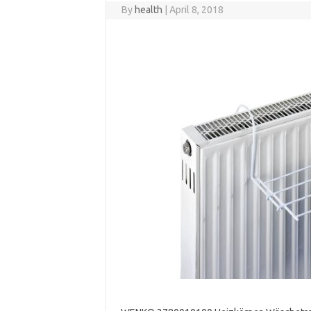
By
health
|
April 8, 2018