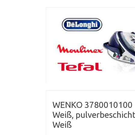
Skip
to
content
WENKO 3780010100 H
Weiß, pulverbeschicht
Weiß