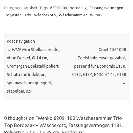
Category:
Haushalt
Tags:
62091100
,
bordeaux
,
Fassungsvermögen
,
Polyester
,
Trio
,
Wäschekorb
,
Wäschesammler
,
WENKO
Post navigation
←
WMF Mini Stielkasserolle,
Graef 1581008
ohne Deckel, Ø 14 cm,
Edelstahlmesser gezahnt,
Cromargan Edelstahl poliert,
passend für Economic E130,
Schüttrand Induktion,
E132, E134, E136, E142, E158
spülmaschinengeeignet,
→
stapelbar, 0,9l
0 thoughts on “
Wenko 62091100 Wäschesammler Trio
Top Bordeaux – Wäschekorb, Fassungsvermögen 118 L,
Polyester, 57 x 57 x 38 cm, Bordeaux
”