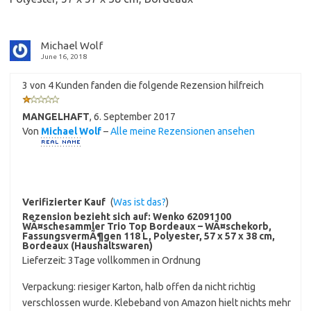
Michael Wolf
June 16, 2018
3 von 4 Kunden fanden die folgende Rezension hilfreich
MANGELHAFT
,
6. September 2017
Von
Michael Wolf
–
Alle meine Rezensionen ansehen
Verifizierter Kauf
(
Was ist das?
)
Rezension bezieht sich auf:
Wenko 62091100
WÃ¤schesammler Trio Top Bordeaux – WÃ¤schekorb,
FassungsvermÃ¶gen 118 L, Polyester, 57 x 57 x 38 cm,
Bordeaux (Haushaltswaren)
Lieferzeit: 3Tage vollkommen in Ordnung
Verpackung: riesiger Karton, halb offen da nicht richtig
verschlossen wurde. Klebeband von Amazon hielt nichts mehr