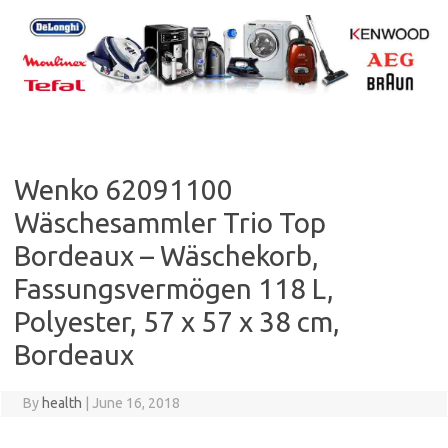
Skip
to
content
Wenko 62091100
Wäschesammler Trio Top
Bordeaux – Wäschekorb,
Fassungsvermögen 118 L,
Polyester, 57 x 57 x 38 cm,
Bordeaux
By
health
|
June 16, 2018