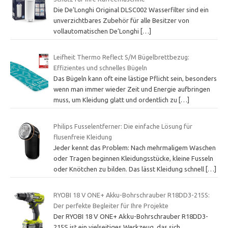
Die De’Longhi Original DLSC002 Wasserfilter sind ein
unverzichtbares Zubehör für alle Besitzer von
vollautomatischen De’Longhi
[…]
Leifheit Thermo Reflect S/M Bügelbrettbezug:
Effizientes und schnelles Bügeln
Das Bügeln kann oft eine lästige Pflicht sein, besonders
wenn man immer wieder Zeit und Energie aufbringen
muss, um Kleidung glatt und ordentlich zu
[…]
Philips Fusselentferner: Die einfache Lösung für
flusenfreie Kleidung
Jeder kennt das Problem: Nach mehrmaligem Waschen
oder Tragen beginnen Kleidungsstücke, kleine Fusseln
oder Knötchen zu bilden. Das lässt Kleidung schnell
[…]
RYOBI 18 V ONE+ Akku-Bohrschrauber R18DD3-215S:
Der perfekte Begleiter für Ihre Projekte
Der RYOBI 18 V ONE+ Akku-Bohrschrauber R18DD3-
215S ist ein vielseitiges Werkzeug, das sich