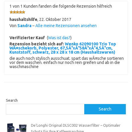
1 von 1 Kunden fanden die folgende Rezension hilfreich
haushaltshilfe
,
22. Oktober 2017
Von
Sandra
–
Alle meine Rezensionen ansehen
Verifizierter Kauf
(
Was ist das?
)
Rezension bezieht sich auf:
Wenko 62090100 Trio Top
WÃ¤schekorb, Polyester, 67,5Â°xÂ°58Â°xÂ°4,5Â°cm,
Kunststoff, schwarz, 28 x 28 x 18 cm (Haushaltswaren)
die auch noch stylisch ausschuat. spart das wÃ¤sche sortieren
vor dem waschen. einfach nur noch rein greifen und ab in die
waschmaschine
Search
Search
De’Longhi Original DLSC002 Wasserfilter – Optimaler
Schutz für Ihre Kaffeemaschine