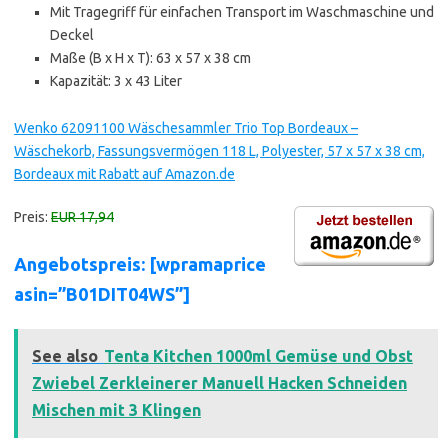
Mit Tragegriff für einfachen Transport im Waschmaschine und
Deckel
Maße (B x H x T): 63 x 57 x 38 cm
Kapazität: 3 x 43 Liter
Wenko 62091100 Wäschesammler Trio Top Bordeaux –
Wäschekorb, Fassungsvermögen 118 L, Polyester, 57 x 57 x 38 cm,
Bordeaux mit Rabatt auf Amazon.de
Preis:
EUR 17,94
Angebotspreis: [wpramaprice
asin=”B01DIT04WS”]
See also
Tenta Kitchen 1000ml Gemüse und Obst
Zwiebel Zerkleinerer Manuell Hacken Schneiden
Mischen mit 3 Klingen