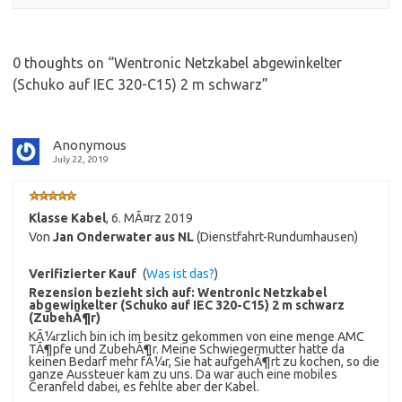
0 thoughts on “
Wentronic Netzkabel abgewinkelter
(Schuko auf IEC 320-C15) 2 m schwarz
”
Anonymous
July 22, 2019
Klasse Kabel
,
6. MÃ¤rz 2019
Von
Jan Onderwater aus NL
(Dienstfahrt-Rundumhausen)
Verifizierter Kauf
(
Was ist das?
)
Rezension bezieht sich auf:
Wentronic Netzkabel
abgewinkelter (Schuko auf IEC 320-C15) 2 m schwarz
(ZubehÃ¶r)
KÃ¼rzlich bin ich im besitz gekommen von eine menge AMC
TÃ¶pfe und ZubehÃ¶r. Meine Schwiegermutter hatte da
keinen Bedarf mehr fÃ¼r, Sie hat aufgehÃ¶rt zu kochen, so die
ganze Aussteuer kam zu uns. Da war auch eine mobiles
Ceranfeld dabei, es fehlte aber der Kabel.