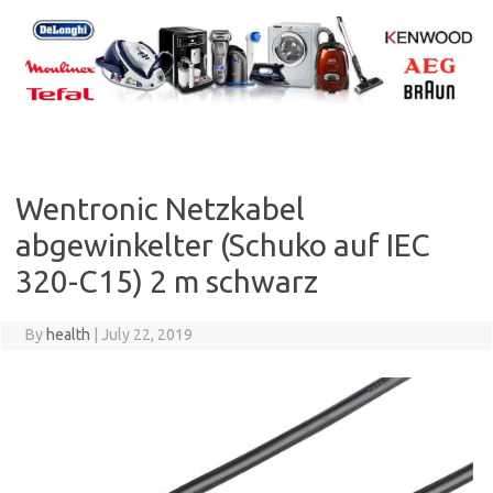
Skip
to
content
Wentronic Netzkabel
abgewinkelter (Schuko auf IEC
320-C15) 2 m schwarz
By
health
|
July 22, 2019