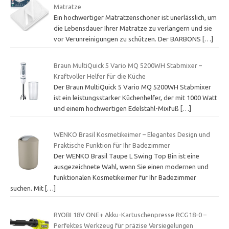
Matratze
Ein hochwertiger Matratzenschoner ist unerlässlich, um
die Lebensdauer Ihrer Matratze zu verlängern und sie
vor Verunreinigungen zu schützen. Der BARBONS
[…]
Braun MultiQuick 5 Vario MQ 5200WH Stabmixer –
Kraftvoller Helfer für die Küche
Der Braun MultiQuick 5 Vario MQ 5200WH Stabmixer
ist ein leistungsstarker Küchenhelfer, der mit 1000 Watt
und einem hochwertigen Edelstahl-Mixfuß
[…]
WENKO Brasil Kosmetikeimer – Elegantes Design und
Praktische Funktion für Ihr Badezimmer
Der WENKO Brasil Taupe L Swing Top Bin ist eine
ausgezeichnete Wahl, wenn Sie einen modernen und
funktionalen Kosmetikeimer für Ihr Badezimmer
suchen. Mit
[…]
RYOBI 18V ONE+ Akku-Kartuschenpresse RCG18-0 –
Perfektes Werkzeug für präzise Versiegelungen