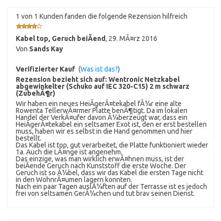
1 von 1 Kunden fanden die folgende Rezension hilfreich
Kabel top, Geruch beiÃend
,
29. MÃ¤rz 2016
Von
Sands Kay
Verifizierter Kauf
(
Was ist das?
)
Rezension bezieht sich auf:
Wentronic Netzkabel
abgewinkelter (Schuko auf IEC 320-C15) 2 m schwarz
(ZubehÃ¶r)
Wir haben ein neues HeiÃgerÃ¤tekabel fÃ¼r eine alte
Rowenta TellerwÃ¤rmer Platte benÃ¶tigt. Da im lokalen
Handel der VerkÃ¤ufer davon Ã¼berzeugt war, dass ein
HeiÃgerÃ¤tekabel ein seltsamer Exot ist, den er erst bestellen
muss, haben wir es selbst in die Hand genommen und hier
bestellt.
Das Kabel ist top, gut verarbeitet, die Platte funktioniert wieder
1a. Auch die LÃ¤nge ist angenehm.
Das einzige, was man wirklich erwÃ¤hnen muss, ist der
beiÃende Geruch nach Kunststoff die erste Woche. Der
Geruch ist so Ã¼bel, dass wir das Kabel die ersten Tage nicht
in den WohnrÃ¤umen lagern konnten.
Nach ein paar Tagen auslÃ¼ften auf der Terrasse ist es jedoch
frei von seltsamen GerÃ¼chen und tut brav seinen Dienst.