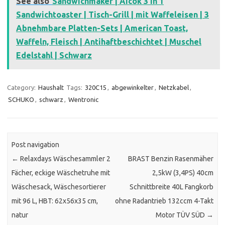
See also
Sandwichmaker | Aicok 3 in 1
Sandwichtoaster | Tisch-Grill | mit Waffeleisen | 3
Abnehmbare Platten-Sets | American Toast,
Waffeln, Fleisch | Antihaftbeschichtet | Muschel
Edelstahl | Schwarz
Category:
Haushalt
Tags:
320C15
,
abgewinkelter
,
Netzkabel
,
SCHUKO
,
schwarz
,
Wentronic
Post navigation
←
Relaxdays Wäschesammler 2
BRAST Benzin Rasenmäher
Fächer, eckige Wäschetruhe mit
2,5kW (3,4PS) 40cm
Wäschesack, Wäschesortierer
Schnittbreite 40L Fangkorb
mit 96 L, HBT: 62x56x35 cm,
ohne Radantrieb 132ccm 4-Takt
natur
Motor TÜV SÜD
→