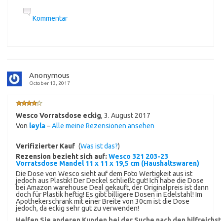
Kommentar
Anonymous
October 13, 2017
Wesco Vorratsdose eckig
,
3. August 2017
Von
leyla
–
Alle meine Rezensionen ansehen
Verifizierter Kauf
(
Was ist das?
)
Rezension bezieht sich auf:
Wesco 321 203-23
Vorratsdose Mandel 11 x 11 x 19,5 cm (Haushaltswaren)
Die Dose von Wesco sieht auf dem Foto Wertigkeit aus ist
jedoch aus Plastik! Der Deckel schließt gut! Ich habe die Dose
bei Amazon warehouse Deal gekauft, der Originalpreis ist dann
doch für Plastik heftig! Es gibt billigere Dosen in Edelstahl! Im
Apothekerschrank mit einer Breite von 30cm ist die Dose
jedoch, da eckig sehr gut zu verwenden!
Helfen Sie anderen Kunden bei der Suche nach den hilfreich