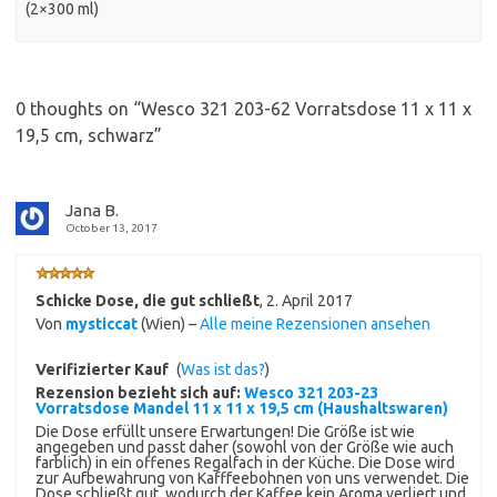
(2×300 ml)
0 thoughts on “
Wesco 321 203-62 Vorratsdose 11 x 11 x
19,5 cm, schwarz
”
Jana B.
October 13, 2017
Schicke Dose, die gut schließt
,
2. April 2017
Von
mysticcat
(Wien) –
Alle meine Rezensionen ansehen
Verifizierter Kauf
(
Was ist das?
)
Rezension bezieht sich auf:
Wesco 321 203-23
Vorratsdose Mandel 11 x 11 x 19,5 cm (Haushaltswaren)
Die Dose erfüllt unsere Erwartungen! Die Größe ist wie
angegeben und passt daher (sowohl von der Größe wie auch
farblich) in ein offenes Regalfach in der Küche. Die Dose wird
zur Aufbewahrung von Kafffeebohnen von uns verwendet. Die
Dose schließt gut, wodurch der Kaffee kein Aroma verliert und