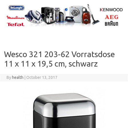
Skip
to
content
Wesco 321 203-62 Vorratsdose
11 x 11 x 19,5 cm, schwarz
By
health
|
October 13, 2017