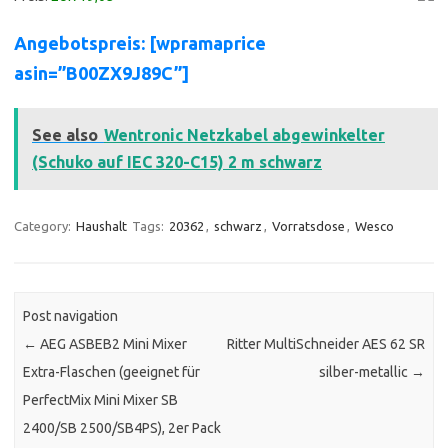
Angebotspreis: [wpramaprice
asin=”B00ZX9J89C”]
See also
Wentronic Netzkabel abgewinkelter
(Schuko auf IEC 320-C15) 2 m schwarz
Category:
Haushalt
Tags:
20362
,
schwarz
,
Vorratsdose
,
Wesco
Post navigation
←
AEG ASBEB2 Mini Mixer
Ritter MultiSchneider AES 62 SR
Extra-Flaschen (geeignet für
silber-metallic
→
PerfectMix Mini Mixer SB
2400/SB 2500/SB4PS), 2er Pack