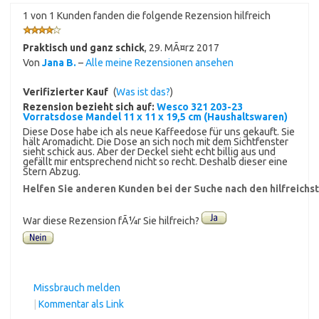
1 von 1 Kunden fanden die folgende Rezension hilfreich
Praktisch und ganz schick
,
29. MÃ¤rz 2017
Von
Jana B.
–
Alle meine Rezensionen ansehen
Verifizierter Kauf
(
Was ist das?
)
Rezension bezieht sich auf:
Wesco 321 203-23
Vorratsdose Mandel 11 x 11 x 19,5 cm (Haushaltswaren)
Diese Dose habe ich als neue Kaffeedose für uns gekauft. Sie
hält Aromadicht. Die Dose an sich noch mit dem Sichtfenster
sieht schick aus. Aber der Deckel sieht echt billig aus und
gefällt mir entsprechend nicht so recht. Deshalb dieser eine
Stern Abzug.
Helfen Sie anderen Kunden bei der Suche nach den hilfreich
War diese Rezension fÃ¼r Sie hilfreich?
Missbrauch melden
|
Kommentar als Link