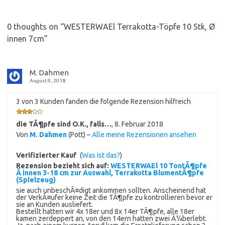
0 thoughts on “
WESTERWAEl Terrakotta-Töpfe 10 Stk, Ø
innen 7cm
”
M. Dahmen
August 9, 2018
3 von 3 Kunden fanden die folgende Rezension hilfreich
die TÃ¶pfe sind O.K., falls…
,
8. Februar 2018
Von
M. Dahmen
(Pott) –
Alle meine Rezensionen ansehen
Verifizierter Kauf
(
Was ist das?
)
Rezension bezieht sich auf:
WESTERWAEl 10 TontÃ¶pfe
Ã innen 3-18 cm zur Auswahl, Terrakotta BlumentÃ¶pfe
(Spielzeug)
sie auch unbeschÃ¤digt ankommen sollten. Anscheinend hat
der VerkÃ¤ufer keine Zeit die TÃ¶pfe zu kontrollieren bevor er
sie an Kunden ausliefert.
Bestellt hatten wir 4x 18er und 8x 14er TÃ¶pfe, alle 18er
kamen zerdeppert an, von den 14ern hatten zwei Ã¼berlebt.