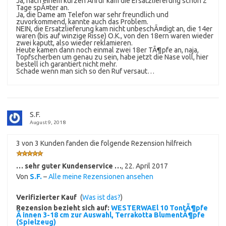
Ja, nach einem kurzen Anruf kam die Ersatzlieferung schon 2
Tage spÃ¤ter an.
Ja, die Dame am Telefon war sehr freundlich und
zuvorkommend, kannte auch das Problem.
NEIN, die Ersatzlieferung kam nicht unbeschÃ¤digt an, die 14er
waren (bis auf winzige Risse) O.K., von den 18ern waren wieder
zwei kaputt, also wieder reklamieren.
Heute kamen dann noch einmal zwei 18er TÃ¶pfe an, naja,
Topfscherben um genau zu sein, habe jetzt die Nase voll, hier
bestell ich garantiert nicht mehr.
Schade wenn man sich so den Ruf versaut…
S.F.
August 9, 2018
3 von 3 Kunden fanden die folgende Rezension hilfreich
… sehr guter Kundenservice …
,
22. April 2017
Von
S.F.
–
Alle meine Rezensionen ansehen
Verifizierter Kauf
(
Was ist das?
)
Rezension bezieht sich auf:
WESTERWAEl 10 TontÃ¶pfe
Ã innen 3-18 cm zur Auswahl, Terrakotta BlumentÃ¶pfe
(Spielzeug)