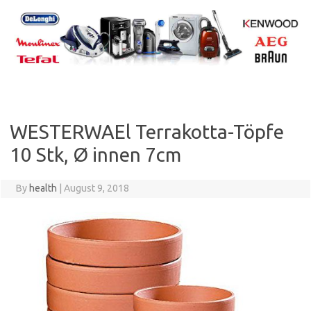
Skip
to
content
WESTERWAEl Terrakotta-Töpfe
10 Stk, Ø innen 7cm
By
health
|
August 9, 2018