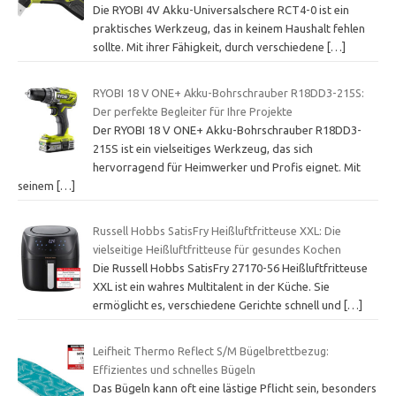
Die RYOBI 4V Akku-Universalschere RCT4-0 ist ein
praktisches Werkzeug, das in keinem Haushalt fehlen
sollte. Mit ihrer Fähigkeit, durch verschiedene
[…]
RYOBI 18 V ONE+ Akku-Bohrschrauber R18DD3-215S:
Der perfekte Begleiter für Ihre Projekte
Der RYOBI 18 V ONE+ Akku-Bohrschrauber R18DD3-
215S ist ein vielseitiges Werkzeug, das sich
hervorragend für Heimwerker und Profis eignet. Mit
seinem
[…]
Russell Hobbs SatisFry Heißluftfritteuse XXL: Die
vielseitige Heißluftfritteuse für gesundes Kochen
Die Russell Hobbs SatisFry 27170-56 Heißluftfritteuse
XXL ist ein wahres Multitalent in der Küche. Sie
ermöglicht es, verschiedene Gerichte schnell und
[…]
Leifheit Thermo Reflect S/M Bügelbrettbezug:
Effizientes und schnelles Bügeln
Das Bügeln kann oft eine lästige Pflicht sein, besonders