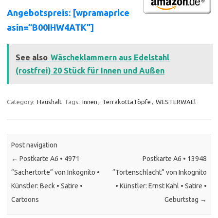
Angebotspreis: [wpramaprice
asin=”B00IHW4ATK”]
See also
Wäscheklammern aus Edelstahl
(rostfrei) 20 Stück für Innen und Außen
Category:
Haushalt
Tags:
Innen
,
TerrakottaTöpfe
,
WESTERWAEl
Post navigation
←
Postkarte A6 • 4971
Postkarte A6 • 13948
”Sachertorte” von Inkognito •
”Tortenschlacht” von Inkognito
Künstler: Beck • Satire •
• Künstler: Ernst Kahl • Satire •
Cartoons
Geburtstag
→