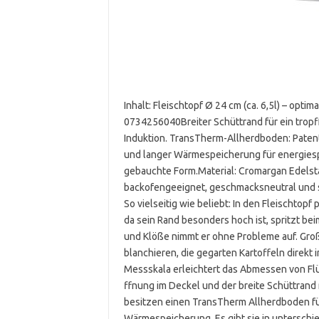
Inhalt: Fleischtopf Ø 24 cm (ca. 6,5l) – opti
0734256040Breiter Schüttrand für ein tropff
Induktion. TransTherm-Allherdboden: Paten
und langer Wärmespeicherung für energiesp
gebauchte Form.Material: Cromargan Edelsta
backofengeeignet, geschmacksneutral und 
So vielseitig wie beliebt: In den Fleischtopf
da sein Rand besonders hoch ist, spritzt bei
und Klöße nimmt er ohne Probleme auf. Gro
blanchieren, die gegarten Kartoffeln direkt
Messskala erleichtert das Abmessen von Flüs
ffnung im Deckel und der breite Schüttrand 
besitzen einen TransTherm Allherdboden fü
Wärmespeicherung. Es gibt sie in unterschi