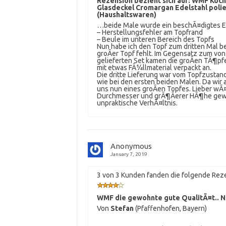
Rezension bezieht sich auf:
WMF Kocht
Glasdeckel Cromargan Edelstahl pol
(Haushaltswaren)
…beide Male wurde ein beschÃ¤digtes Ex
– Herstellungsfehler am Topfrand
– Beule im unteren Bereich des Topfs
Nun habe ich den Topf zum dritten Mal bes
groÃer Topf fehlt. Im Gegensatz zum vo
gelieferten Set kamen die groÃen TÃ¶pfe
mit etwas FÃ¼llmaterial verpackt an.
Die dritte Lieferung war vom Topfzustand
wie bei den ersten beiden Malen. Da wir 
uns nun eines groÃen Topfes. Lieber w
Durchmesser und grÃ¶Ãerer HÃ¶he gewe
unpraktische VerhÃ¤ltnis.
Anonymous
January 7, 2019
3 von 3 Kunden fanden die folgende Reze
WMF die gewohnte gute QualitÃ¤t.. Ni
Von
Stefan
(Pfaffenhofen, Bayern)