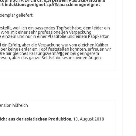
opf hoch Ã 24 cm ca. 6,5l Diadem Plus SchÃ¼ttrand
iert induktionsgeeignet spÃ¼lmaschinengeeignet
emplar geliefert:
tellt, weil ich ein passendes Topfset habe, dem leider ein
n WMF mit einer sehr professionellen Verpackung
 einzeln und nur in einer Plastifolie und einem Pappkarton
 ein Erfolg, aber die Verpackung war vom gleichen Kaliber
aber keine Fehler am Topf feststellen konnten, erfreuen wir
Ã¤re mir gleiches FassungsvermÃ¶gen bei geringerem
sen, aber das ganze Set hat dieses in meinen Augen
nsion hilfreich
cht aus der asiatischen Produktion
,
13. August 2018