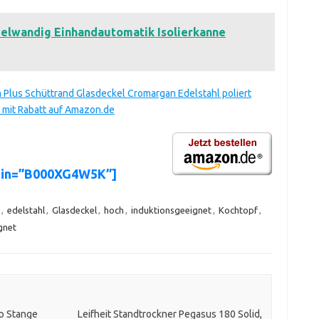
elwandig Einhandautomatik Isolierkanne
 Plus Schüttrand Glasdeckel Cromargan Edelstahl poliert
 mit Rabatt auf Amazon.de
asin=”B000XG4W5K”]
,
edelstahl
,
Glasdeckel
,
hoch
,
induktionsgeeignet
,
Kochtopf
,
gnet
p Stange
Leifheit Standtrockner Pegasus 180 Solid,