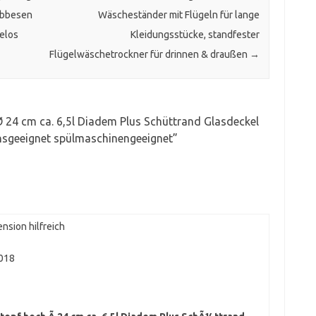
ubbesen
Wäscheständer mit Flügeln für lange
elos
Kleidungsstücke, standfester
Flügelwäschetrockner für drinnen & draußen
→
24 cm ca. 6,5l Diadem Plus Schüttrand Glasdeckel
onsgeeignet spülmaschinengeeignet
”
nsion hilfreich
2018