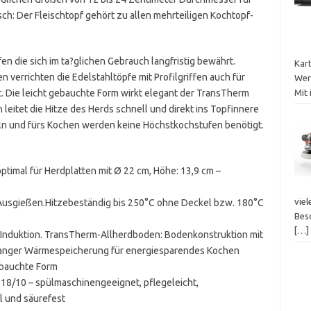
sch: Der Fleischtopf gehört zu allen mehrteiligen Kochtopf-
n die sich im ta?glichen Gebrauch langfristig bewährt.
Kar
 verrichten die Edelstahltöpfe mit Profilgriffen auch für
Wer
t. Die leicht gebauchte Form wirkt elegant der TransTherm
Mit 
leitet die Hitze des Herds schnell und direkt ins Topfinnere
geln und fürs Kochen werden keine Höchstkochstufen benötigt.
– optimal für Herdplatten mit Ø 22 cm, Höhe: 13,9 cm –
viel
s Ausgießen.Hitzebeständig bis 250°C ohne Deckel bzw. 180°C
Bes
[…]
r Induktion. TransTherm-Allherdboden: Bodenkonstruktion mit
langer Wärmespeicherung für energiesparendes Kochen
ebauchte Form
i 18/10 – spülmaschinengeeignet, pflegeleicht,
 und säurefest