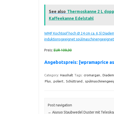
See also
Thermoskanne 2 L dopp
Kaffeekanne Edelstahl
WMF Kochtopf hoch Ø 24 cm ca. 6,5l Diadem
induktionsgeeignet spülmaschinengeeignet
Preis:
EUR 109,00
Angebotspreis: [wpramaprice 
Category:
Haushalt
Tags:
cromargan
,
Diadem
Plus
,
poliert
,
Schüttrand
,
spülmaschinengeei
Post navigation
←
Aiyoyo Staubwedel Duster mit Telesko