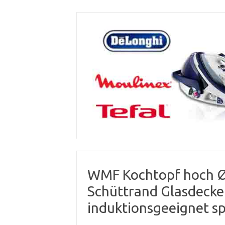
Skip
to
content
WMF Kochtopf hoch Ø 
Schüttrand Glasdecke
induktionsgeeignet s