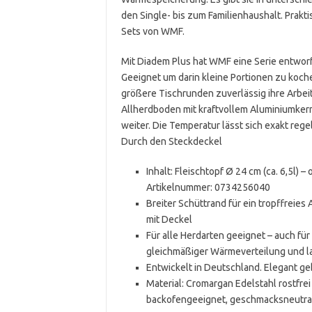
den Single- bis zum Familienhaushalt. Prakti
Sets von WMF.
Mit Diadem Plus hat WMF eine Serie entworfe
Geeignet um darin kleine Portionen zu kochen
größere Tischrunden zuverlässig ihre Arbei
Allherdboden mit kraftvollem Aluminiumkern 
weiter. Die Temperatur lässt sich exakt re
Durch den Steckdeckel
Inhalt: Fleischtopf Ø 24 cm (ca. 6,5l) 
Artikelnummer: 0734256040
Breiter Schüttrand für ein tropffreie
mit Deckel
Für alle Herdarten geeignet – auch fü
gleichmäßiger Wärmeverteilung und 
Entwickelt in Deutschland. Elegant g
Material: Cromargan Edelstahl rostfre
backofengeeignet, geschmacksneutral