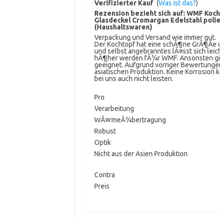
Verifizierter Kauf
(
Was ist das?
)
Rezension bezieht sich auf:
WMF Kocht
Glasdeckel Cromargan Edelstahl pol
(Haushaltswaren)
Verpackung und Versand wie immer gut.
Der Kochtopf hat eine schÃ¶ne GrÃ¶Ãe und
und selbst angebranntes lÃ¤sst sich leic
hÃ¶her werden fÃ¼r WMF. Ansonsten gibt
geeignet. Aufgrund vorriger Bewertungen
asiatischen Produktion. Keine Korrosion 
bei uns auch nicht leisten.
Pro
Verarbeitung
WÃ¤rmeÃ¼bertragung
Robust
Optik
Nicht aus der Asien Produktion
Contra
Preis