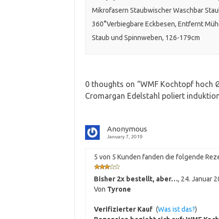
Mikrofasern Staubwischer Waschbar Sta
360°Verbiegbare Eckbesen, Entfernt Müh
Staub und Spinnweben, 126-179cm
0 thoughts on “
WMF Kochtopf hoch Ø 
Cromargan Edelstahl poliert indukti
Anonymous
January 7, 2019
5 von 5 Kunden fanden die folgende Reze
Bisher 2x bestellt, aber…
,
24. Januar 
Von
Tyrone
Verifizierter Kauf
(
Was ist das?
)