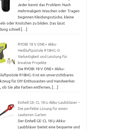
Jeder kennt das Problem: Nach
mehrmaligem Waschen oder Tragen
beginnen Kleidungsstücke, kleine
eln oder Knötchen zu bilden. Das lässt
idung schnell
[…]
RYOBI 18 V ONE+ Akku-
Heißluftpistole R18HG-0:
Vielseitigkeit und Leistung für
kreative Projekte
Die RYOBI 18 V ONE+ Akku-
luftpistole R18HG-0 ist ein unverzichtbares
kzeug für DIY-Enthusiasten und Handwerker.
, ob Sie alte Farben entfernen,
[…]
Einhell GE-CL 18 Li Akku-Laubbläser –
Die perfekte Lösung für einen
sauberen Garten
Der Einhell GE-CL 18 Li Akku-
Laubbläser bietet eine bequeme und