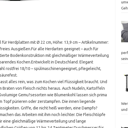
umwe
Geh
mal für Herdplatten mit Ø 22 cm, Höhe: 13,9 cm – Artikelnummer:
reies Ausgießen.Für alle Herdarten geeignet – auch für
perf
tierte Bodenkonstruktion mit gleichmäßiger Wärmeverteilung
sei
arendes Kochen.Entwickelt in Deutschland. Elegant
hl rostfrei 18/10 – spülmaschinengeeignet, pflegeleicht,
säurefest.
 passt alles rein, was zum Kochen viel Flüssigkeit braucht. Und
m Braten von Fleisch nichts heraus. Auch Nudeln, Kartoffeln
ßvolumige Gemu?sesorten wie Blumenkohl lassen sich prima
 im Topf pürieren oder zerstampfen. Die innen liegende
Wer
sigkeiten. Griffe, die nicht heiß werden, eine Dampfo?
und
machen das Arbeiten mit ihm noch leichter. Die Fleischtöpfe
r eine gleichmäßige Wärmeverteilung und lange
edlichen Größen von 12 bis 24 Zentimeter Durchmesser für