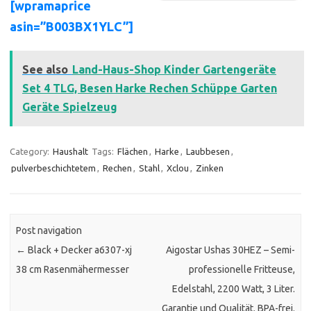
[wpramaprice
asin=”B003BX1YLC”]
See also
Land-Haus-Shop Kinder Gartengeräte
Set 4 TLG, Besen Harke Rechen Schüppe Garten
Geräte Spielzeug
Category:
Haushalt
Tags:
Flächen
,
Harke
,
Laubbesen
,
pulverbeschichtetem
,
Rechen
,
Stahl
,
Xclou
,
Zinken
Post navigation
←
Black + Decker a6307-xj
Aigostar Ushas 30HEZ – Semi-
38 cm Rasenmähermesser
professionelle Fritteuse,
Edelstahl, 2200 Watt, 3 Liter.
Garantie und Qualität. BPA-frei.