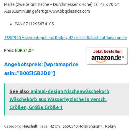
Maße (zweite Grillfläche – Durchmesser x Höhe) ca.: 43 x 70 cm.
Aus Aluminium gefertigt.www.bbqclassics.com
EAN:8711295674105
555C540 Holzkohlegrill mit Rollen, 42 cm mit Rabatt auf Amazon.de
Preis:
EUR 31,04
Angebotspreis: [wpramaprice
asin=”B005IGB2D0″]
See also
animal-design Nischenwäschekorb
Wäschekorb aus Wasserhyzinthe in versch.
Größen, Größe:Größe 1
Category:
Haushalt
Tags:
42 cm
,
555C540 Holzkohlegrill
,
Rollen