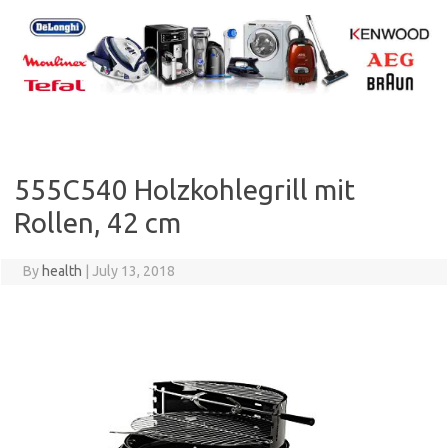
Skip
to
content
555C540 Holzkohlegrill mit
Rollen, 42 cm
By
health
|
July 13, 2018