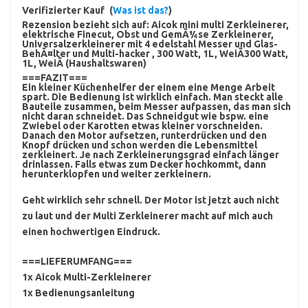
Verifizierter Kauf
(
Was ist das?
)
Rezension bezieht sich auf:
Aicok mini multi Zerkleinerer,
elektrische Finecut, Obst und GemÃ¼se Zerkleinerer,
Universalzerkleinerer mit 4 edelstahl Messer und Glas-
BehÃ¤lter und Multi-hacker , 300 Watt, 1L, WeiÃ300 Watt,
1L, WeiÃ (Haushaltswaren)
===FAZIT===
Ein kleiner Küchenhelfer der einem eine Menge Arbeit
spart. Die Bedienung ist wirklich einfach. Man steckt alle
Bauteile zusammen, beim Messer aufpassen, das man sich
nicht daran schneidet. Das Schneidgut wie bspw. eine
Zwiebel oder Karotten etwas kleiner vorschneiden.
Danach den Motor aufsetzen, runterdrücken und den
Knopf drücken und schon werden die Lebensmittel
zerkleinert. Je nach Zerkleinerungsgrad einfach länger
drinlassen. Falls etwas zum Decker hochkommt, dann
herunterklopfen und weiter zerkleinern.
Geht wirklich sehr schnell. Der Motor ist jetzt auch nicht
zu laut und der Multi Zerkleinerer macht auf mich auch
einen hochwertigen Eindruck.
===LIEFERUMFANG===
1x Aicok Multi-Zerkleinerer
1x Bedienungsanleitung