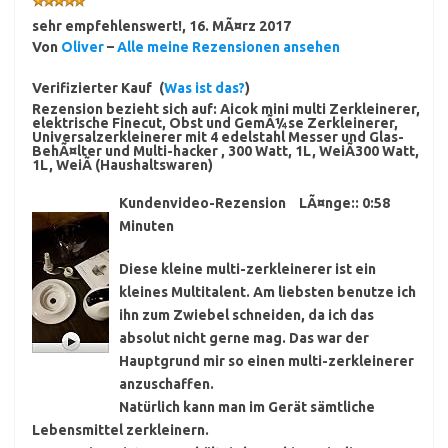
sehr empfehlenswert!
,
16. MÃ¤rz 2017
Von
Oliver
–
Alle meine Rezensionen ansehen
Verifizierter Kauf
(
Was ist das?
)
Rezension bezieht sich auf:
Aicok mini multi Zerkleinerer,
elektrische Finecut, Obst und GemÃ¼se Zerkleinerer,
Universalzerkleinerer mit 4 edelstahl Messer und Glas-
BehÃ¤lter und Multi-hacker , 300 Watt, 1L, WeiÃ300 Watt,
1L, WeiÃ (Haushaltswaren)
Kundenvideo-Rezension
LÃ¤nge:: 0:58
Minuten
Diese kleine multi-zerkleinerer ist ein
kleines Multitalent. Am liebsten benutze ich
ihn zum Zwiebel schneiden, da ich das
absolut nicht gerne mag. Das war der
Hauptgrund mir so einen multi-zerkleinerer
anzuschaffen.
Natürlich kann man im Gerät sämtliche
Lebensmittel zerkleinern.