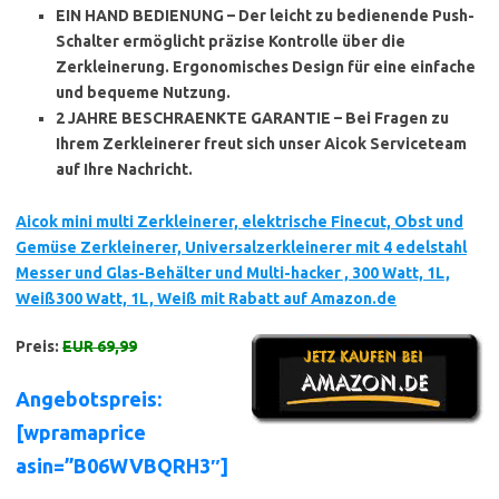
EIN HAND BEDIENUNG – Der leicht zu bedienende Push-
Schalter ermöglicht präzise Kontrolle über die
Zerkleinerung. Ergonomisches Design für eine einfache
und bequeme Nutzung.
2 JAHRE BESCHRAENKTE GARANTIE – Bei Fragen zu
Ihrem Zerkleinerer freut sich unser Aicok Serviceteam
auf Ihre Nachricht.
Aicok mini multi Zerkleinerer, elektrische Finecut, Obst und
Gemüse Zerkleinerer, Universalzerkleinerer mit 4 edelstahl
Messer und Glas-Behälter und Multi-hacker , 300 Watt, 1L,
Weiß300 Watt, 1L, Weiß mit Rabatt auf Amazon.de
Preis:
EUR 69,99
Angebotspreis:
[wpramaprice
asin=”B06WVBQRH3″]