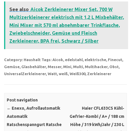
See also
Aicok Zerkleinerer Mixer Set, 700 W
Multizerkleinerer elektrisch mit 1,2 L Mixbehälter,
Mini Mixer mit 570 ml abnehmbarer Trinkflasche,
Zwiebelschneider, Gemüse und Fleisch
Zerkleinerer, BPA frei, Schwarz / Silber
Category:
Haushalt
Tags:
Aicok
,
edelstahl
,
elektrische
,
Finecut
,
Gemüse
,
Glasbehälter
,
Messer
,
Mini
,
Multi
,
Multihacker
,
Obst
,
UniversalZerkleinerer
,
Watt
,
weiß
,
Weiß300
,
Zerkleinerer
Post navigation
←
Enexo, Aufrollautomatik
Haier CFL633CS Kühl-
Automatik
Gefrier-Kombi / A+ / 188 cm
Ratschenspanngurt Ratsche
Höhe / 319 kWh/Jahr / 230 L