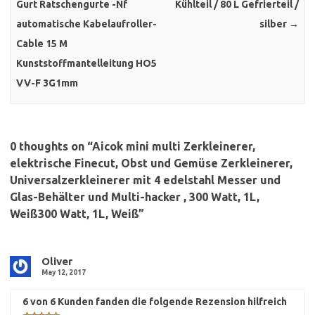
Gurt Ratschengurte -Nf
Kühlteil / 80 L Gefrierteil /
automatische Kabelaufroller-
silber
→
Cable 15 M
Kunststoffmantelleitung HO5
VV-F 3G1mm
0 thoughts on “
Aicok mini multi Zerkleinerer,
elektrische Finecut, Obst und Gemüse Zerkleinerer,
Universalzerkleinerer mit 4 edelstahl Messer und
Glas-Behälter und Multi-hacker , 300 Watt, 1L,
Weiß300 Watt, 1L, Weiß
”
Oliver
May 12, 2017
6 von 6 Kunden fanden die folgende Rezension hilfreich