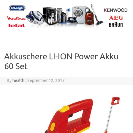
Skip
to
content
Akkuschere LI-ION Power Akku
60 Set
By
health
|
September 12, 2017