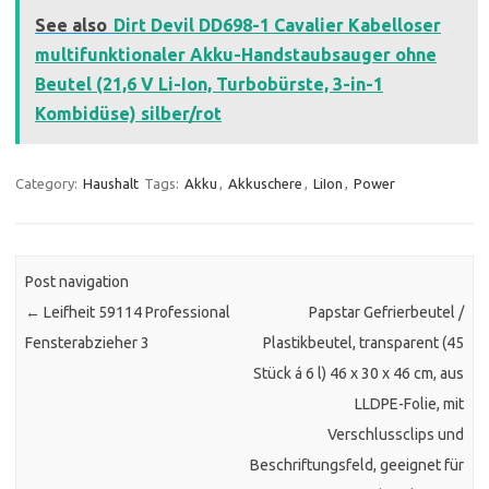
See also
Dirt Devil DD698-1 Cavalier Kabelloser
multifunktionaler Akku-Handstaubsauger ohne
Beutel (21,6 V Li-Ion, Turbobürste, 3-in-1
Kombidüse) silber/rot
Category:
Haushalt
Tags:
Akku
,
Akkuschere
,
LiIon
,
Power
Post navigation
←
Leifheit 59114 Professional
Papstar Gefrierbeutel /
Fensterabzieher 3
Plastikbeutel, transparent (45
Stück á 6 l) 46 x 30 x 46 cm, aus
LLDPE-Folie, mit
Verschlussclips und
Beschriftungsfeld, geeignet für