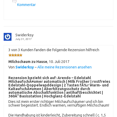
Kommentar
Swiderksy
July 31, 2017
3 von 3 Kunden fanden die folgende Rezension hilfreich
Milchschaum zu Hause
,
10. Juli 2017
Von
Swiderksy
–
Alle meine Rezensionen ansehen
Rezension bezieht sich auf:
Arendo – Edelstahl
MilchaufschÃ¤umer automatisch | Milk Frother | rostfreies
Edelstahl-Doppelwanddesign | 2 Tasten fÃ¼r Warm- und
KaltaufschÃ¤umen | Ãberhitzungsschutz durch
automatische Abschaltfunktion | antihaftbeschichtet |
360Â° Basisstation | Hochglanz-Edelstahl
Dies ist mein erster richtiger Milchaufschäumer und ich bin
schwer begeistert. Endlich warmen, vernüftigen Milchschaum!
Die Handhabung ist kinderleicht, Zubereitung schnell ( c. 1,5