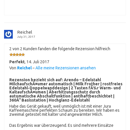
Reichel
July 31, 2017
2 von 2 Kunden fanden die folgende Rezension hilfreich
Perfekt
,
14. Juli 2017
Von
Reichel
–
Alle meine Rezensionen ansehen
Rezension bezieht sich auf:
Arendo – Edelstahl
MilchaufschÃ¤umer automatisch | Milk Frother | rostfreies
Edelstahl-Doppelwanddesign | 2 Tasten fÃ¼r Warm- und
KaltaufschÃ¤umen | Ãberhitzungsschutz durch
automatische Abschaltfunktion | antihaftbeschichtet |
360Â° Basisstation | Hochglanz-Edelstahl
Habe das Gerät gekauft, weil unmöglich ist mit einer Jura
Kaffeemaschine perfekten Schaum zu bereiten. Wir haben es
zweimal getestet mit kalter und angewärmter Milch.
Das Ergebnis war überzeugend. Es sind mehrere Einsätze