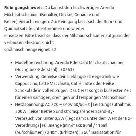
Reinigungshinweis:
Du kannst den hochwertigen Arendo
Milchaufschäumer (Behälter, Deckel, Gehäuse und
Besen) einfach reinigen. Zur Reinigung lässt sich der Rühr- und
Quirlaufsatz leicht entnehmen und wieder
einsetzen. Bitte beachte, dass der Milchaufschäumer aufgrund der
verbauten Elektronik nicht
spülmaschinengeeignet ist!
Modellbezeichnung: Arendo Edelstahl Milchaufschäumer
(Hochglanz-Edelstahl) | 302533
Verwendung: Genieße dein Lieblingskaffeegetränk wie
Cappuccino, Latte Macchiato, Caffè Latte oder Heiße
Schokolade in vollen Zügen! Das Gerät sorgt in kürzester Zeit
für einen samtigen, cremigen und feinporigen Milchschaum!
Netzspannung: AC 220 – 240V 50/60Hz | Leistungsaufnahme:
500W | leiser Betrieb und stromsparender Stand-By-
Verbrauch von unter 0,5W (liegt damit unter dem Wert der EG-
Verordnung) | Füllmenge (min/max): 80ml / 115ml
(Aufschäumen) / 240ml (Erhitzen) | 360° Basisstation für