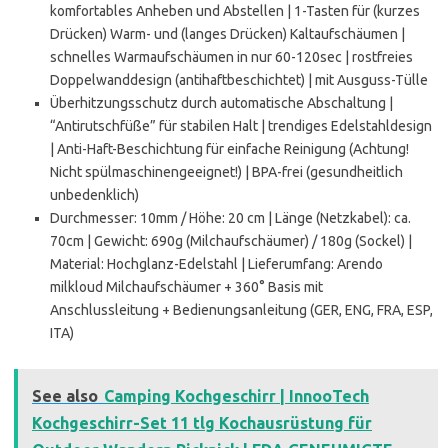
komfortables Anheben und Abstellen | 1-Tasten für (kurzes
Drücken) Warm- und (langes Drücken) Kaltaufschäumen |
schnelles Warmaufschäumen in nur 60-120sec | rostfreies
Doppelwanddesign (antihaftbeschichtet) | mit Ausguss-Tülle
Überhitzungsschutz durch automatische Abschaltung |
“Antirutschfüße” für stabilen Halt | trendiges Edelstahldesign
| Anti-Haft-Beschichtung für einfache Reinigung (Achtung!
Nicht spülmaschinengeeignet!) | BPA-frei (gesundheitlich
unbedenklich)
Durchmesser: 10mm / Höhe: 20 cm | Länge (Netzkabel): ca.
70cm | Gewicht: 690g (Milchaufschäumer) / 180g (Sockel) |
Material: Hochglanz-Edelstahl | Lieferumfang: Arendo
milkloud Milchaufschäumer + 360° Basis mit
Anschlussleitung + Bedienungsanleitung (GER, ENG, FRA, ESP,
ITA)
See also
Camping Kochgeschirr | InnooTech
Kochgeschirr-Set 11 tlg Kochausrüstung für