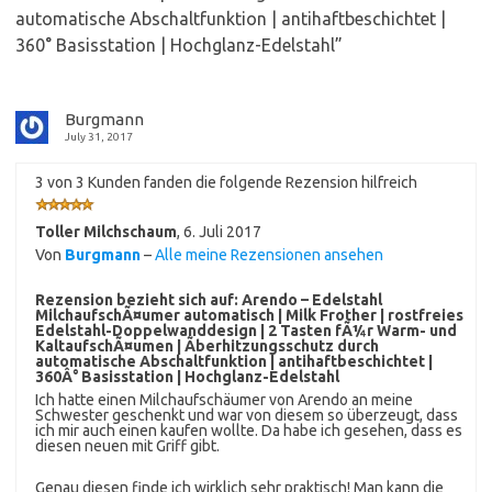
automatische Abschaltfunktion | antihaftbeschichtet |
360° Basisstation | Hochglanz-Edelstahl
”
Burgmann
July 31, 2017
3 von 3 Kunden fanden die folgende Rezension hilfreich
Toller Milchschaum
,
6. Juli 2017
Von
Burgmann
–
Alle meine Rezensionen ansehen
Rezension bezieht sich auf:
Arendo – Edelstahl
MilchaufschÃ¤umer automatisch | Milk Frother | rostfreies
Edelstahl-Doppelwanddesign | 2 Tasten fÃ¼r Warm- und
KaltaufschÃ¤umen | Ãberhitzungsschutz durch
automatische Abschaltfunktion | antihaftbeschichtet |
360Â° Basisstation | Hochglanz-Edelstahl
Ich hatte einen Milchaufschäumer von Arendo an meine
Schwester geschenkt und war von diesem so überzeugt, dass
ich mir auch einen kaufen wollte. Da habe ich gesehen, dass es
diesen neuen mit Griff gibt.
Genau diesen finde ich wirklich sehr praktisch! Man kann die