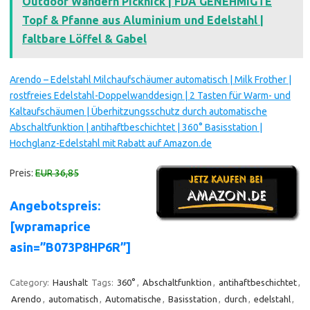
Outdoor Wandern Picknick | FDA GENEHMIGTE
Topf & Pfanne aus Aluminium und Edelstahl |
faltbare Löffel & Gabel
Arendo – Edelstahl Milchaufschäumer automatisch | Milk Frother |
rostfreies Edelstahl-Doppelwanddesign | 2 Tasten für Warm- und
Kaltaufschäumen | Überhitzungsschutz durch automatische
Abschaltfunktion | antihaftbeschichtet | 360° Basisstation |
Hochglanz-Edelstahl mit Rabatt auf Amazon.de
Preis:
EUR 36,85
Angebotspreis:
[wpramaprice
asin=”B073P8HP6R”]
Category:
Haushalt
Tags:
360°
,
Abschaltfunktion
,
antihaftbeschichtet
,
Arendo
,
automatisch
,
Automatische
,
Basisstation
,
durch
,
edelstahl
,