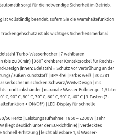
automatik sorgt für die notwendige Sicherheit im Betrieb.
g ist vollständig beendet, sofern Sie die Warmhaltefunktion
Trockengehschutz ist als wichtiges Sicherheitsmerkmal
delstahl Turbo-Wasserkocher | 7 wählbaren
 (bis zu 30min) | 360° drehbarer Kontaktsockel für Rechts-
nd-Design (innen: Edelstahl = Schutz vor Verbrühung an der
g) / außen Kunststoff | BPA-frei | Farbe: weiß | 302581
Wasserkocher im schicken Schwarz/Weiß-Design | mit
echts- und Linkshänder | maximale Wasser-Füllmenge: 1,5 Liter
 C, 90° C, 80° C, 70° C, 60° C, 50° C, 40° C | 3 Tasten (7-
ltefunktion + ON/Off) | LED-Display für schnelle
50/60 Hertz | Leistungsaufnahme: 1850 – 2200W | sehr
(liegt deutlich unter der EU-Richtlinie) | verdecktes
 Schnell-Erhitzung | leicht ablesbare 1,5l Wasser-