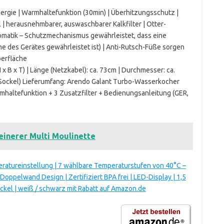
ergie | Warmhaltefunktion (30min) | Überhitzungsschutz |
| herausnehmbarer, auswaschbarer Kalkfilter | Otter-
omatik – Schutzmechanismus gewährleistet, dass eine
 des Gerätes gewährleistet ist) | Anti-Rutsch-Füße sorgen
berfläche
B x T) | Länge (Netzkabel): ca. 73cm | Durchmesser: ca.
(Sockel) Lieferumfang: Arendo Galant Turbo-Wasserkocher
mhaltefunktion + 3 Zusatzfilter + Bedienungsanleitung (GER,
inerer Multi Moulinette
ratureinstellung | 7 wählbare Temperaturstufen von 40°C –
ppelwand Design | Zertifiziert BPA frei | LED-Display | 1,5
ockel | weiß / schwarz mit Rabatt auf Amazon.de