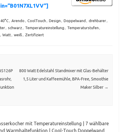
asin=”B01N7XL1VV”]
40°C
,
Arendo
,
CoolTouch
,
Design
,
Doppelwand
,
drehbarer
,
iter
,
schwarz
,
Temperatureinstellung
,
Temperaturstufen
,
,
Watt
,
weiß
,
Zertifiziert
LBS126P
800 Watt Edelstahl Standmixer mit Glas-Behälter
asrohr,
1,5 Liter und Kaffeemühle, BPA-Free, Smoothie
Funktion
Maker Silber
→
sserkocher mit Temperatureinstellung | 7 wählbare
und Warmhaltefunktion | Cool-Touch Doppelwand