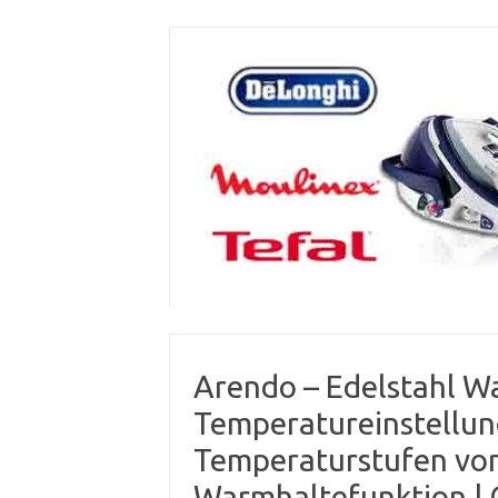
Skip
to
content
Arendo – Edelstahl W
Temperatureinstellun
Temperaturstufen von
Warmhaltefunktion |