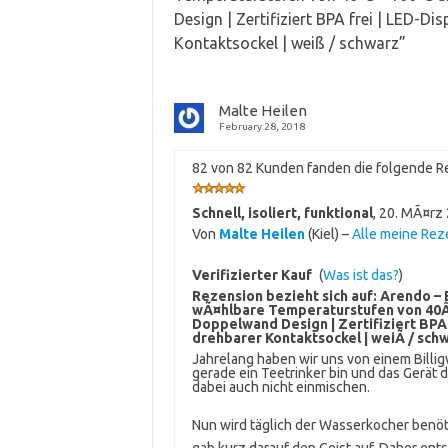
Design | Zertifiziert BPA frei | LED-Dis
Kontaktsockel | weiß / schwarz
”
Malte Heilen
February 28, 2018
82 von 82 Kunden fanden die folgende Re
Schnell, isoliert, funktional
,
20. MÃ¤rz
Von
Malte Heilen
(Kiel) –
Alle meine Re
Verifizierter Kauf
(
Was ist das?
)
Rezension bezieht sich auf:
Arendo – 
wÃ¤hlbare Temperaturstufen von 40Â°
Doppelwand Design | Zertifiziert BPA fr
drehbarer Kontaktsockel | weiÃ / sch
Jahrelang haben wir uns von einem Billi
gerade ein Teetrinker bin und das Gerät
dabei auch nicht einmischen.
Nun wird täglich der Wasserkocher benöt