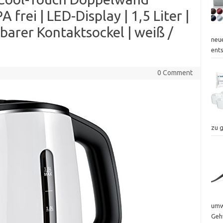
A frei | LED-Display | 1,5 Liter |
barer Kontaktsockel | weiß /
neu
ent
0 Comment
zu 
umwe
Geh