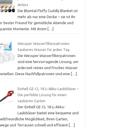
Anlass
Die Blumtal Fluffy Cuddly Blanket ist
mehr als nur eine Decke – sie ist Ihr
er bester Freund für gemütliche Abende und
spannte Momente. Mit ihrem
[…]
Wessper Wasserfilterpatronen:
Sauberes Wasser für jeden Tag
Die Wessper Wasserfilterpatronen
sind eine hervorragende Lösung, um
jederzeit reines und frisches Wasser
genießen. Diese Nachfüllpatronen sind eine
[…]
Einhell GE-CL 18 Li Akku-Laubbläser –
Die perfekte Lösung für einen
sauberen Garten
Der Einhell GE-CL 18 Li Akku-
Laubbläser bietet eine bequeme und
ltfreundliche Möglichkeit, Ihren Garten,
wege und Terrassen schnell und effizient
[…]