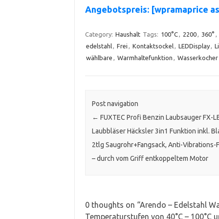
Angebotspreis: [wpramaprice 
Category:
Haushalt
Tags:
100°C
,
2200
,
360°
,
edelstahl
,
Frei
,
Kontaktsockel
,
LEDDisplay
,
L
wählbare
,
Warmhaltefunktion
,
Wasserkocher
Post navigation
←
FUXTEC Profi Benzin Laubsauger FX-
Laubbläser Häcksler 3in1 Funktion inkl. Bl
2tlg Saugrohr+Fangsack, Anti-Vibrations-
– durch vom Griff entkoppeltem Motor
0 thoughts on “
Arendo – Edelstahl Wa
Temperaturstufen von 40°C – 100°C 