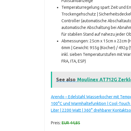
Füllstandanzeige
Temperaturregelung spart Zeit und En
Trockengehschutz | Sicherheitsdeckel 
Controller (automatische Abschaltaut
automatische Abschaltung bei Abnahme
für stabilen Stand auf nahezu jeder O
Abmessungen: 25cm x 15cm x 22cm (H x 
6mm | Gewicht: 955g (Kocher) / 492g 
inkl. sieben Temperaturstufen mit War
FRA, ITA, ESP)
See also
Moulinex AT712G Zerkle
Arendo – Edelstahl Wasserkocher mit Tempe
100°C und Warmhaltefunktion | Cool-Touch Do
Liter | 2200 Watt | 360° drehbarer Kontakts
Preis:
EUR 44,85