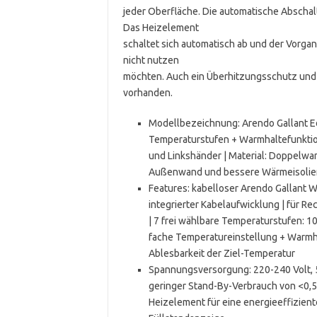
jeder Oberfläche. Die automatische Abschalt
Das Heizelement
schaltet sich automatisch ab und der Vorgan
nicht nutzen
möchten. Auch ein Überhitzungsschutz und 
vorhanden.
Modellbezeichnung: Arendo Gallant E
Temperaturstufen + Warmhaltefunktion
und Linkshänder | Material: Doppelwa
Außenwand und bessere Wärmeisolierun
Features: kabelloser Arendo Gallant 
integrierter Kabelaufwicklung | für R
| 7 frei wählbare Temperaturstufen: 100°
fache Temperatureinstellung + Warmha
Ablesbarkeit der Ziel-Temperatur
Spannungsversorgung: 220-240 Volt, 
geringer Stand-By-Verbrauch von <0,5W 
Heizelement für eine energieeffiziente