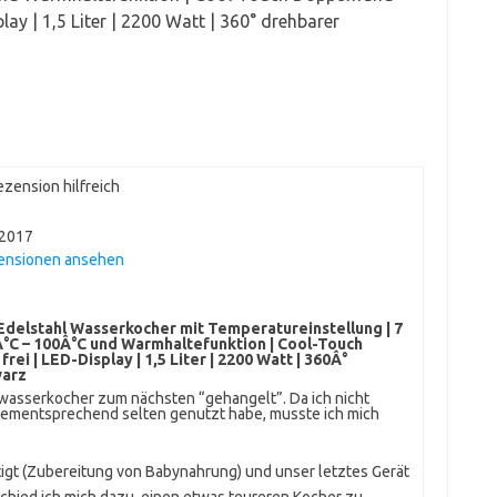
play | 1,5 Liter | 2200 Watt | 360° drehbarer
zension hilfreich
 2017
zensionen ansehen
Edelstahl Wasserkocher mit Temperatureinstellung | 7
C – 100Â°C und Warmhaltefunktion | Cool-Touch
ei | LED-Display | 1,5 Liter | 2200 Watt | 360Â°
warz
gwasserkocher zum nächsten “gehangelt”. Da ich nicht
 dementsprechend selten genutzt habe, musste ich mich
igt (Zubereitung von Babynahrung) und unser letztes Gerät