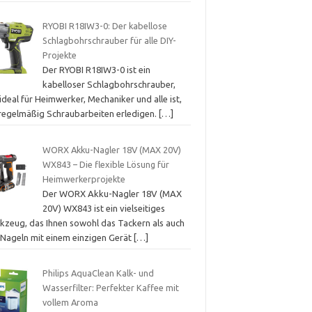
RYOBI R18IW3-0: Der kabellose
Schlagbohrschrauber für alle DIY-
Projekte
Der RYOBI R18IW3-0 ist ein
kabelloser Schlagbohrschrauber,
ideal für Heimwerker, Mechaniker und alle ist,
 regelmäßig Schraubarbeiten erledigen.
[…]
WORX Akku-Nagler 18V (MAX 20V)
WX843 – Die flexible Lösung für
Heimwerkerprojekte
Der WORX Akku-Nagler 18V (MAX
20V) WX843 ist ein vielseitiges
kzeug, das Ihnen sowohl das Tackern als auch
 Nageln mit einem einzigen Gerät
[…]
Philips AquaClean Kalk- und
Wasserfilter: Perfekter Kaffee mit
vollem Aroma