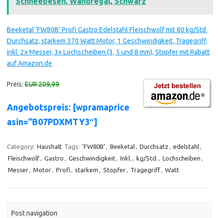
Schneebesen, Wandregal, Schwarz
Beeketal ‘FW80B’ Profi Gastro Edelstahl Fleischwolf mit 80 kg/Std.
Durchsatz, starkem 370 Watt Motor, 1 Geschwindigkeit, Tragegriff,
inkl. 2x Messer, 3x Lochscheiben (3, 5 und 8 mm), Stopfer mit Rabatt
auf Amazon.de
Preis:
EUR 209,99
Angebotspreis: [wpramaprice
asin=”B07PDXMTY3″]
Category:
Haushalt
Tags:
'FW80B'
,
Beeketal
,
Durchsatz
,
edelstahl
,
Fleischwolf
,
Gastro
,
Geschwindigkeit
,
Inkl.
,
kg/Std.
,
Lochscheiben
,
Messer
,
Motor
,
Profi
,
starkem
,
Stopfer
,
Tragegriff
,
Watt
Post navigation