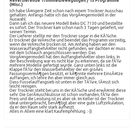
Reversierende Trommelbewegungen / 15 Programme
(Misc.)
Ich habe lÃ¤ngere Zeit schon nach einem Trockner Ausschau
gehalten. Anfangs hatte ich das VorgÃ¤ngermodell in der
Auswahl.
Dann sah ich das neuere Modell Beko DC 7130 und bestellte
es sofort. Der Trockner kam schon nach 3 Tagen geliefert, vor
seinen Termin.
Der Lieferer stellte mir den Trockner sogar in die KÃ¼che.
Er trocknet die WÃ¤sche und beendet das Programm vorzeitig,
wenn die WÃ¤sche trocken ist. Am Anfang haben wir den
WasserauffangbehÃ¤lter nicht gefunden, wir dachten er muss
mit dem Schlauch angeschlossen werden. Das
VorgÃ¤ngermodell hat den AuffangbehÃ¤lter oben links. In
der Beschreibung war es nicht klar zu erkennen, da sie fÃ¼r
mehrere Modelle gefertigt wurde. Ganz unten links ist die
Klappe fÃ¼r den WasserbehÃ¤lter der ein groÃes
FassungsvermÃ¶gen besitzt, er kÃ¶nnte mehrere EinsÃ¤tze
auffangen, ich lehre ihn aber immer gleich aus.
Dass Fusselauffangsieb ist unten in der TÃ¼re, lÃ¤sst sich
leicht reinigen.
Der Trockner steht bei uns in der KÃ¼che und erwÃ¤rmt diese
sehr. Die GerÃ¤uschkulisse ist schon vorhanden, fÃ¼r den
Preis und die Leistung ist es aber ok. Im Keller ist der Trockner
ideal untergebracht, benÃ¶tigt aber eine gute Luftzirkulation,
da er den Raum sehr stark aufheizt.
Alles in Allem eine klart Kaufempfehlung. :-))