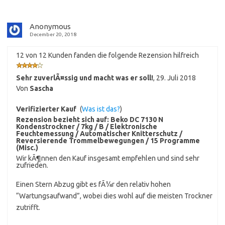
Anonymous
December 20, 2018
12 von 12 Kunden fanden die folgende Rezension hilfreich
Sehr zuverlÃ¤ssig und macht was er soll!
,
29. Juli 2018
Von
Sascha
Verifizierter Kauf
(
Was ist das?
)
Rezension bezieht sich auf:
Beko DC 7130 N
Kondenstrockner / 7kg / B / Elektronische
Feuchtemessung / Automatischer Knitterschutz /
Reversierende Trommelbewegungen / 15 Programme
(Misc.)
Wir kÃ¶nnen den Kauf insgesamt empfehlen und sind sehr
zufrieden.
Einen Stern Abzug gibt es fÃ¼r den relativ hohen
“Wartungsaufwand”, wobei dies wohl auf die meisten Trockner
zutrifft.