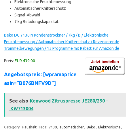
Elektronische Feuchtemessung
Automatischer Knitterschutz
Signal-Abwahl
7 kg Beladungskapazität
Beko DC 7130 N Kondenstrockner / 7kg / B / Elektronische
Feuchtemessung / Automatischer Knitterschutz / Reversierende
Trommelbewegungen / 15 Programme mit Rabatt auf Amazon.de
Preis:
EUR 439,00
Angebotspreis: [wpramaprice
asin=”B076BNFV9D”]
See also
Kenwood Zitruspresse JE280/290 –
KW713004
Category:
Haushalt
Tags:
7130
,
automatischer
,
Beko
,
Elektronische
,