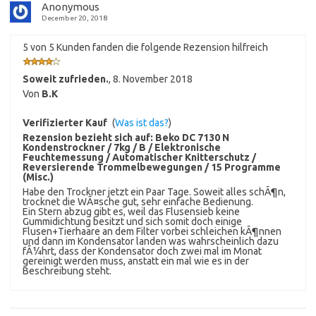
Anonymous
December 20, 2018
5 von 5 Kunden fanden die folgende Rezension hilfreich
Soweit zufrieden.
,
8. November 2018
Von
B.K
Verifizierter Kauf
(
Was ist das?
)
Rezension bezieht sich auf:
Beko DC 7130 N
Kondenstrockner / 7kg / B / Elektronische
Feuchtemessung / Automatischer Knitterschutz /
Reversierende Trommelbewegungen / 15 Programme
(Misc.)
Habe den Trockner jetzt ein Paar Tage. Soweit alles schÃ¶n,
trocknet die WÃ¤sche gut, sehr einfache Bedienung.
Ein Stern abzug gibt es, weil das Flusensieb keine
Gummidichtung besitzt und sich somit doch einige
Flusen+Tierhaare an dem Filter vorbei schleichen kÃ¶nnen
und dann im Kondensator landen was wahrscheinlich dazu
fÃ¼hrt, dass der Kondensator doch zwei mal im Monat
gereinigt werden muss, anstatt ein mal wie es in der
Beschreibung steht.