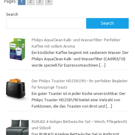
Pages:
1
2
3
»
Search
Search
Philips AquaClean Kalk- und Wasserfilter: Perfekter
Kaffee mit vollem Aroma
Ein köstlicher Kaffee beginnt mit sauberem Wasser. Der
Philips AquaClean Kalk- und Wasserfilter (CA6903/10)
wurde speziell für Espressomaschinen
[…]
Der Philips Toaster HD2581/90 – Ihr perfekter Begleiter
für knusprige Toasts
Ein guter Toaster ist in jeder Küche unverzichtbar. Der
Philips Toaster HD2581/90 bietet eine Vielzahl von
Funktionen, die das Toasten von Brot und
[…]
RUIKASI 4-teiliges Bettwäsche-Set – Weich, Pflegeleicht
und Stilvoll
Das RUIKASI 4-teilige Bettwäsche-Set in Anthrazit