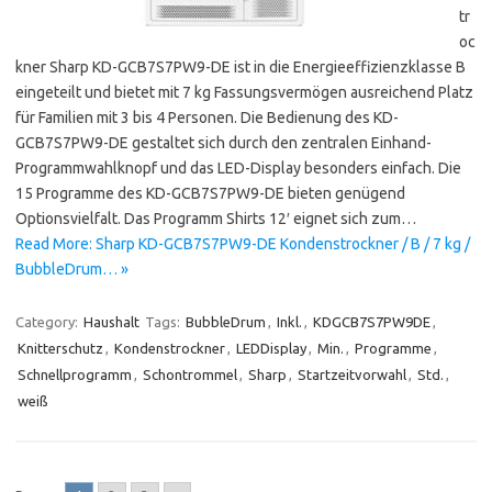
tr
oc
kner Sharp KD-GCB7S7PW9-DE ist in die Energieeffizienzklasse B
eingeteilt und bietet mit 7 kg Fassungsvermögen ausreichend Platz
für Familien mit 3 bis 4 Personen. Die Bedienung des KD-
GCB7S7PW9-DE gestaltet sich durch den zentralen Einhand-
Programmwahlknopf und das LED-Display besonders einfach. Die
15 Programme des KD-GCB7S7PW9-DE bieten genügend
Optionsvielfalt. Das Programm Shirts 12′ eignet sich zum…
Read More: Sharp KD-GCB7S7PW9-DE Kondenstrockner / B / 7 kg /
BubbleDrum… »
Category:
Haushalt
Tags:
BubbleDrum
,
Inkl.
,
KDGCB7S7PW9DE
,
Knitterschutz
,
Kondenstrockner
,
LEDDisplay
,
Min.
,
Programme
,
Schnellprogramm
,
Schontrommel
,
Sharp
,
Startzeitvorwahl
,
Std.
,
weiß