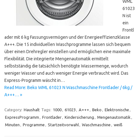
WML
61023
N ist
ein
Frontl
ader mit 6 kg Fassungsvermögen und der Energieeffizienzklasse
A+++. Die 15 individuellen Waschprogramme lassen sich bequem
über einen Drehregler einstellen und ermöglichen eine maximale
Flexibilität. Die integrierte Mengenautomatik ermittelt
selbstständig die tatsächlich benötigte Wassermenge, wodurch
weniger Wasser und auch weniger Energie verbraucht wird. Das
Express-Programm wäscht in…
Read More: Beko WML 61023 N Waschmaschine Frontlader / 6kg /
A+++… »
Category:
Haushalt
Tags:
1000
,
61023
,
A+++
,
Beko
,
Elektronische
,
ExpressProgramm
,
Frontlader
,
Kindersicherung
,
Mengenautomatik
,
Minuten
,
Programme
,
Startzeitvorwahl
,
Waschmaschine
,
weiß