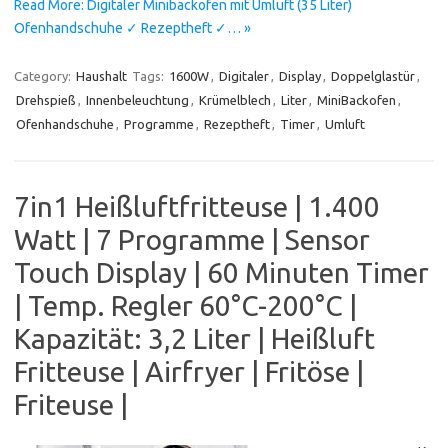
Read More: Digitaler Minibackofen mit Umluft (35 Liter)
Ofenhandschuhe ✓ Rezeptheft ✓… »
Category:
Haushalt
Tags:
1600W
,
Digitaler
,
Display
,
Doppelglastür
,
Drehspieß
,
Innenbeleuchtung
,
Krümelblech
,
Liter
,
MiniBackofen
,
Ofenhandschuhe
,
Programme
,
Rezeptheft
,
Timer
,
Umluft
7in1 Heißluftfritteuse | 1.400
Watt | 7 Programme | Sensor
Touch Display | 60 Minuten Timer
| Temp. Regler 60°C-200°C |
Kapazität: 3,2 Liter | Heißluft
Fritteuse | Airfryer | Fritöse |
Friteuse |