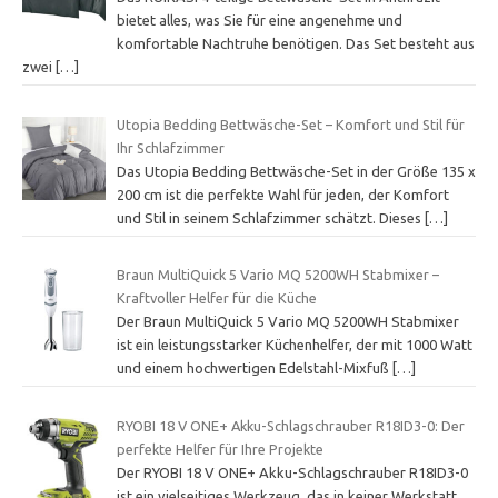
bietet alles, was Sie für eine angenehme und
komfortable Nachtruhe benötigen. Das Set besteht aus
zwei
[…]
Utopia Bedding Bettwäsche-Set – Komfort und Stil für
Ihr Schlafzimmer
Das Utopia Bedding Bettwäsche-Set in der Größe 135 x
200 cm ist die perfekte Wahl für jeden, der Komfort
und Stil in seinem Schlafzimmer schätzt. Dieses
[…]
Braun MultiQuick 5 Vario MQ 5200WH Stabmixer –
Kraftvoller Helfer für die Küche
Der Braun MultiQuick 5 Vario MQ 5200WH Stabmixer
ist ein leistungsstarker Küchenhelfer, der mit 1000 Watt
und einem hochwertigen Edelstahl-Mixfuß
[…]
RYOBI 18 V ONE+ Akku-Schlagschrauber R18ID3-0: Der
perfekte Helfer für Ihre Projekte
Der RYOBI 18 V ONE+ Akku-Schlagschrauber R18ID3-0
ist ein vielseitiges Werkzeug, das in keiner Werkstatt