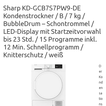
Sharp KD-GCB7S7PW9-DE
Kondenstrockner / B / 7 kg /
BubbleDrum – Schontrommel /
LED-Display mit Startzeitvorwahl
bis 23 Std. / 15 Programme inkl.
12 Min. Schnellprogramm /
Knitterschutz / weiß
D
er
Ko
nd
en
sa
tio
ns