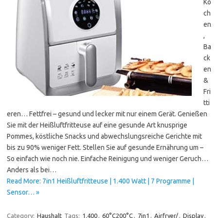
Ko
ch
en
,
Ba
ck
en
&
Fri
tti
eren… Fettfrei – gesund und lecker mit nur einem Gerät. Genießen
Sie mit der Heißluftfritteuse auf eine gesunde Art knusprige
Pommes, köstliche Snacks und abwechslungsreiche Gerichte mit
bis zu 90% weniger Fett. Stellen Sie auf gesunde Ernährung um –
So einfach wie noch nie. Einfache Reinigung und weniger Geruch…
Anders als bei…
Read More: 7in1 Heißluftfritteuse | 1.400 Watt | 7 Programme |
Sensor… »
Category:
Haushalt
Tags:
1.400
,
60°C200°C
,
7in1
,
Airfryer/
,
Display
,