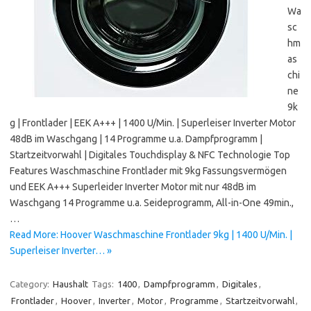
Wa
sc
hm
as
chi
ne
9k
g | Frontlader | EEK A+++ | 1400 U/Min. | Superleiser Inverter Motor
48dB im Waschgang | 14 Programme u.a. Dampfprogramm |
Startzeitvorwahl | Digitales Touchdisplay & NFC Technologie Top
Features Waschmaschine Frontlader mit 9kg Fassungsvermögen
und EEK A+++ Superleider Inverter Motor mit nur 48dB im
Waschgang 14 Programme u.a. Seideprogramm, All-in-One 49min.,
…
Read More: Hoover Waschmaschine Frontlader 9kg | 1400 U/Min. |
Superleiser Inverter… »
Category:
Haushalt
Tags:
1400
,
Dampfprogramm
,
Digitales
,
Frontlader
,
Hoover
,
Inverter
,
Motor
,
Programme
,
Startzeitvorwahl
,