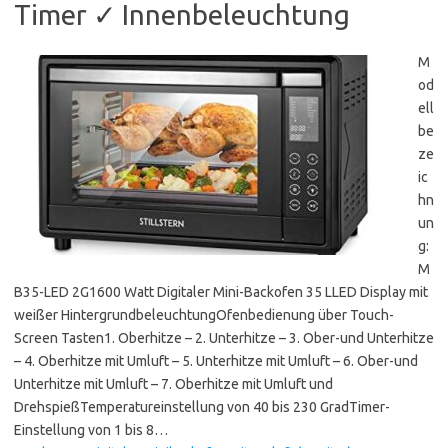
Timer ✓ Innenbeleuchtung
M
od
ell
be
ze
ic
hn
un
g:
M
B35-LED 2G1600 Watt Digitaler Mini-Backofen 35 LLED Display mit
weißer HintergrundbeleuchtungOfenbedienung über Touch-
Screen Tasten1. Oberhitze – 2. Unterhitze – 3. Ober-und Unterhitze
– 4. Oberhitze mit Umluft – 5. Unterhitze mit Umluft – 6. Ober-und
Unterhitze mit Umluft – 7. Oberhitze mit Umluft und
DrehspießTemperatureinstellung von 40 bis 230 GradTimer-
Einstellung von 1 bis 8…