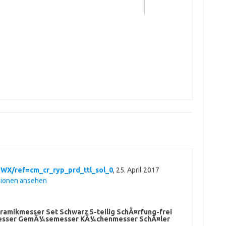
WX/ref=cm_cr_ryp_prd_ttl_sol_0
,
25. April 2017
sionen ansehen
eramikmesser Set Schwarz 5-teilig SchÃ¤rfung-frei
tmesser GemÃ¼semesser KÃ¼chenmesser SchÃ¤ler