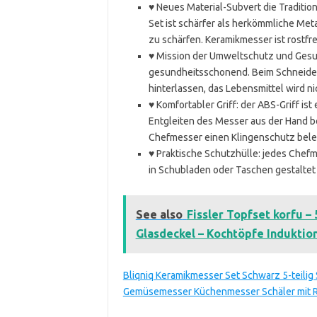
♥ Neues Material-Subvert die Traditi
Set ist schärfer als herkömmliche Me
zu schärfen. Keramikmesser ist rostfrei
♥ Mission der Umweltschutz und Gesu
gesundheitsschonend. Beim Schneiden
hinterlassen, das Lebensmittel wird n
♥ Komfortabler Griff: der ABS-Griff i
Entgleiten des Messer aus der Hand 
Chefmesser einen Klingenschutz bele
♥ Praktische Schutzhülle: jedes Chef
in Schubladen oder Taschen gestaltet 
See also
Fissler Topfset korfu – 
Glasdeckel – Kochtöpfe Induktio
Bliqniq Keramikmesser Set Schwarz 5-teilig
Gemüsemesser Küchenmesser Schäler mit R