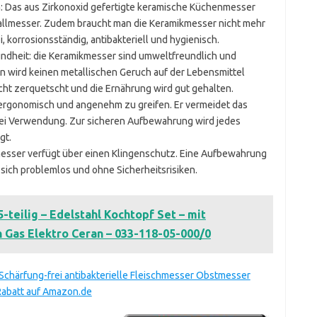
on: Das aus Zirkonoxid gefertigte keramische Küchenmesser
tallmesser. Zudem braucht man die Keramikmesser nicht mehr
, korrosionsständig, antibakteriell und hygienisch.
ndheit: die Keramikmesser sind umweltfreundlich und
 wird keinen metallischen Geruch auf der Lebensmittel
icht zerquetscht und die Ernährung wird gut gehalten.
st ergonomisch und angenehm zu greifen. Er vermeidet das
bei Verwendung. Zur sicheren Aufbewahrung wird jedes
gt.
messer verfügt über einen Klingenschutz. Eine Aufbewahrung
sich problemlos und ohne Sicherheitsrisiken.
5-teilig – Edelstahl Kochtopf Set – mit
n Gas Elektro Ceran – 033-118-05-000/0
 Schärfung-frei antibakterielle Fleischmesser Obstmesser
abatt auf Amazon.de