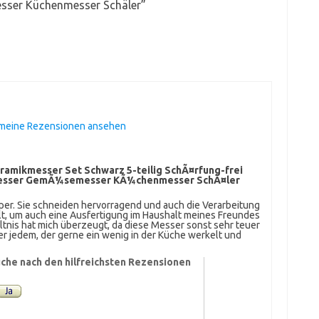
sser Küchenmesser Schäler
”
 meine Rezensionen ansehen
eramikmesser Set Schwarz 5-teilig SchÃ¤rfung-frei
tmesser GemÃ¼semesser KÃ¼chenmesser SchÃ¤ler
per. Sie schneiden hervorragend und auch die Verarbeitung
ellt, um auch eine Ausfertigung im Haushalt meines Freundes
tnis hat mich überzeugt, da diese Messer sonst sehr teuer
r jedem, der gerne ein wenig in der Küche werkelt und
che nach den hilfreichsten Rezensionen