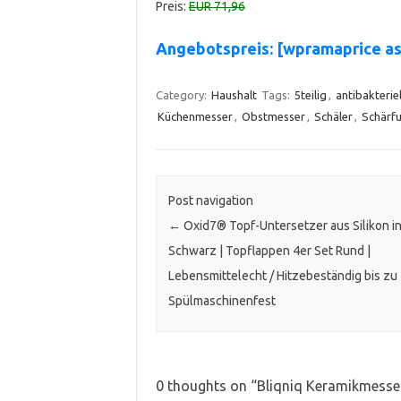
Preis:
EUR 71,96
Angebotspreis: [wpramaprice a
Category:
Haushalt
Tags:
5teilig
,
antibakteriel
Küchenmesser
,
Obstmesser
,
Schäler
,
Schärfu
Post navigation
←
Oxid7® Topf-Untersetzer aus Silikon i
Schwarz | Topflappen 4er Set Rund |
Lebensmittelecht / Hitzebeständig bis zu
Spülmaschinenfest
0 thoughts on “
Bliqniq Keramikmesser 