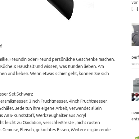
vor
[…]
n!
perf
milie, Freundin oder Freund persönliche Geschenke machen.
sei
uf Küche & Haushalt und wissen, was Kunden lieben. Am
nen und lieben. Wenn etwas schief geht, können Sie sich
esser Set Schwarz
 Keramikmesser: 3inch Fruchtmesser, 4inch Fruchtmesser,
häler. Jede tun ihre eigene Arbeit, verwendet allein
neu
 aus ABS-Kunststoff, Werkzeughalter aus Acryl
ent
cht leicht zu Oxidation, verschleißfeste , nicht rosten
 Gemüse, Fleisch, gekochtes Essen, Weitere ergänzende