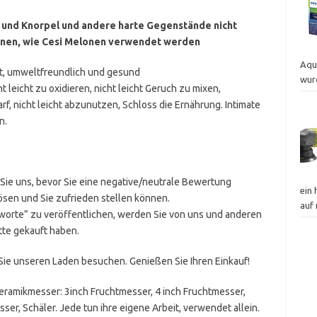
h und Knorpel und andere harte Gegenstände nicht
lonen, wie Cesi Melonen verwendet werden
Aqu
st, umweltfreundlich und gesund
wur
t leicht zu oxidieren, nicht leicht Geruch zu mixen,
rf, nicht leicht abzunutzen, Schloss die Ernährung. Intimate
n.
 Sie uns, bevor Sie eine negative/neutrale Bewertung
ein
lösen und Sie zufrieden stellen können.
auf
tworte” zu veröffentlichen, werden Sie von uns und anderen
tte gekauft haben.
s Sie unseren Laden besuchen. Genießen Sie Ihren Einkauf!
 Keramikmesser: 3inch Fruchtmesser, 4 inch Fruchtmesser,
r, Schäler. Jede tun ihre eigene Arbeit, verwendet allein.