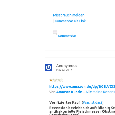
Missbrauch melden
|
Kommentar als Link
Kommentar
Anonymous
May 22, 2017
https://www.amazon.de/dp/B01LVZI3
Von
Amazon Kunde
–
Alle meine Rezen
Verifizierter Kauf
(
Was ist das?
)
Rezension bezieht sich auf:
Bliqniq K
antibakterielle Fleischmesser Obs