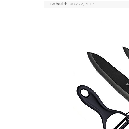
By
health
|
May 22, 2017