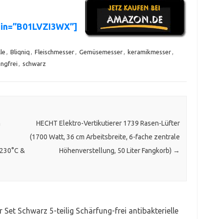
sin=”B01LVZI3WX”]
le
,
Bliqniq
,
Fleischmesser
,
Gemüsemesser
,
keramikmesser
,
ngfrei
,
schwarz
n
HECHT Elektro-Vertikutierer 1739 Rasen-Lüfter
(1700 Watt, 36 cm Arbeitsbreite, 6-fache zentrale
 230°C &
Höhenverstellung, 50 Liter Fangkorb)
→
Set Schwarz 5-teilig Schärfung-frei antibakterielle