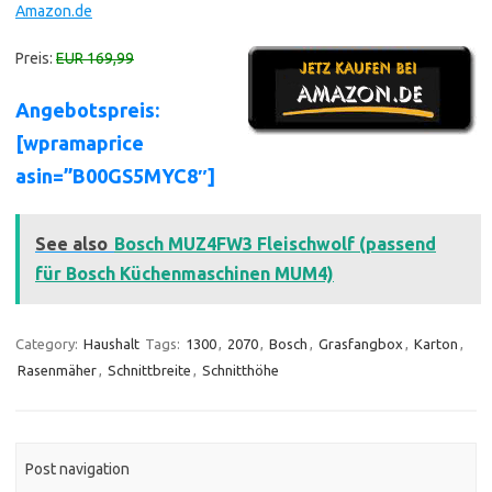
Amazon.de
Preis:
EUR 169,99
Angebotspreis:
[wpramaprice
asin=”B00GS5MYC8″]
See also
Bosch MUZ4FW3 Fleischwolf (passend
für Bosch Küchenmaschinen MUM4)
Category:
Haushalt
Tags:
1300
,
2070
,
Bosch
,
Grasfangbox
,
Karton
,
Rasenmäher
,
Schnittbreite
,
Schnitthöhe
Post navigation