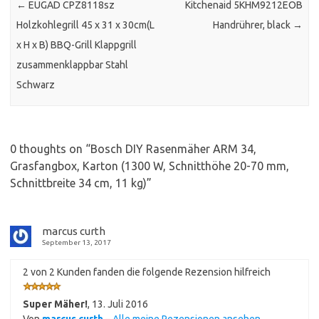
←
EUGAD CPZ8118sz
Kitchenaid 5KHM9212EOB
Holzkohlegrill 45 x 31 x 30cm(L
Handrührer, black
→
x H x B) BBQ-Grill Klappgrill
zusammenklappbar Stahl
Schwarz
0 thoughts on “
Bosch DIY Rasenmäher ARM 34,
Grasfangbox, Karton (1300 W, Schnitthöhe 20-70 mm,
Schnittbreite 34 cm, 11 kg)
”
marcus curth
September 13, 2017
2 von 2 Kunden fanden die folgende Rezension hilfreich
Super Mäher!
,
13. Juli 2016
Von
marcus curth
–
Alle meine Rezensionen ansehen