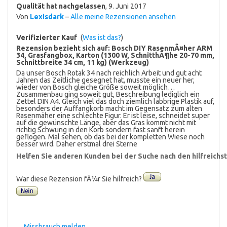
Qualität hat nachgelassen
,
9. Juni 2017
Von
Lexisdark
–
Alle meine Rezensionen ansehen
Verifizierter Kauf
(
Was ist das?
)
Rezension bezieht sich auf:
Bosch DIY RasenmÃ¤her ARM
34, Grasfangbox, Karton (1300 W, SchnitthÃ¶he 20-70 mm,
Schnittbreite 34 cm, 11 kg) (Werkzeug)
Da unser Bosch Rotak 34 nach reichlich Arbeit und gut acht
Jahren das Zeitliche gesegnet hat, musste ein neuer her,
wieder von Bosch gleiche Größe soweit möglich…
Zusammenbau ging soweit gut, Beschreibung lediglich ein
Zettel DIN A4. Gleich viel das doch ziemlich labbrige Plastik auf,
besonders der Auffangkorb macht im Gegensatz zum alten
Rasenmäher eine schlechte Figur. Er ist leise, schneidet super
auf die gewünschte Länge, aber das Gras kommt nicht mit
richtig Schwung in den Korb sondern fast sanft herein
geflogen. Mal sehen, ob das bei der kompletten Wiese noch
besser wird. Daher erstmal drei Sterne
Helfen Sie anderen Kunden bei der Suche nach den hilfreich
War diese Rezension fÃ¼r Sie hilfreich?
Missbrauch melden