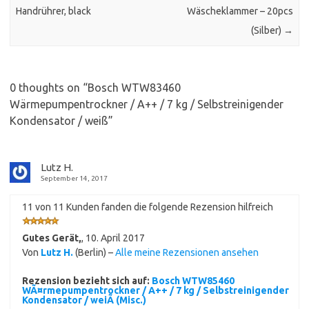
Handrührer, black
Wäscheklammer – 20pcs
(Silber)
→
0 thoughts on “
Bosch WTW83460
Wärmepumpentrockner / A++ / 7 kg / Selbstreinigender
Kondensator / weiß
”
Lutz H.
September 14, 2017
11 von 11 Kunden fanden die folgende Rezension hilfreich
Gutes Gerät,
,
10. April 2017
Von
Lutz H.
(Berlin) –
Alle meine Rezensionen ansehen
Rezension bezieht sich auf:
Bosch WTW85460
WÃ¤rmepumpentrockner / A++ / 7 kg / Selbstreinigender
Kondensator / weiÃ (Misc.)