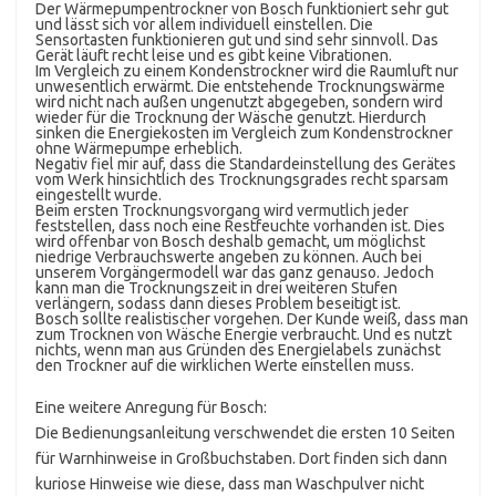
Der Wärmepumpentrockner von Bosch funktioniert sehr gut
und lässt sich vor allem individuell einstellen. Die
Sensortasten funktionieren gut und sind sehr sinnvoll. Das
Gerät läuft recht leise und es gibt keine Vibrationen.
Im Vergleich zu einem Kondenstrockner wird die Raumluft nur
unwesentlich erwärmt. Die entstehende Trocknungswärme
wird nicht nach außen ungenutzt abgegeben, sondern wird
wieder für die Trocknung der Wäsche genutzt. Hierdurch
sinken die Energiekosten im Vergleich zum Kondenstrockner
ohne Wärmepumpe erheblich.
Negativ fiel mir auf, dass die Standardeinstellung des Gerätes
vom Werk hinsichtlich des Trocknungsgrades recht sparsam
eingestellt wurde.
Beim ersten Trocknungsvorgang wird vermutlich jeder
feststellen, dass noch eine Restfeuchte vorhanden ist. Dies
wird offenbar von Bosch deshalb gemacht, um möglichst
niedrige Verbrauchswerte angeben zu können. Auch bei
unserem Vorgängermodell war das ganz genauso. Jedoch
kann man die Trocknungszeit in drei weiteren Stufen
verlängern, sodass dann dieses Problem beseitigt ist.
Bosch sollte realistischer vorgehen. Der Kunde weiß, dass man
zum Trocknen von Wäsche Energie verbraucht. Und es nutzt
nichts, wenn man aus Gründen des Energielabels zunächst
den Trockner auf die wirklichen Werte einstellen muss.
Eine weitere Anregung für Bosch:
Die Bedienungsanleitung verschwendet die ersten 10 Seiten
für Warnhinweise in Großbuchstaben. Dort finden sich dann
kuriose Hinweise wie diese, dass man Waschpulver nicht