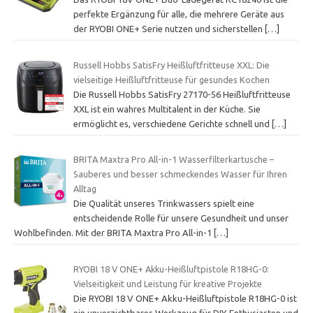
perfekte Ergänzung für alle, die mehrere Geräte aus
der RYOBI ONE+ Serie nutzen und sicherstellen
[…]
Russell Hobbs SatisFry Heißluftfritteuse XXL: Die
vielseitige Heißluftfritteuse für gesundes Kochen
Die Russell Hobbs SatisFry 27170-56 Heißluftfritteuse
XXL ist ein wahres Multitalent in der Küche. Sie
ermöglicht es, verschiedene Gerichte schnell und
[…]
BRITA Maxtra Pro All-in-1 Wasserfilterkartusche –
Sauberes und besser schmeckendes Wasser für Ihren
Alltag
Die Qualität unseres Trinkwassers spielt eine
entscheidende Rolle für unsere Gesundheit und unser
Wohlbefinden. Mit der BRITA Maxtra Pro All-in-1
[…]
RYOBI 18 V ONE+ Akku-Heißluftpistole R18HG-0:
Vielseitigkeit und Leistung für kreative Projekte
Die RYOBI 18 V ONE+ Akku-Heißluftpistole R18HG-0 ist
ein unverzichtbares Werkzeug für DIY-Enthusiasten und