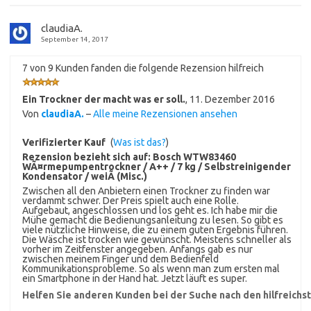
claudiaA.
September 14, 2017
7 von 9 Kunden fanden die folgende Rezension hilfreich
Ein Trockner der macht was er soll.
,
11. Dezember 2016
Von
claudiaA.
–
Alle meine Rezensionen ansehen
Verifizierter Kauf
(
Was ist das?
)
Rezension bezieht sich auf:
Bosch WTW83460
WÃ¤rmepumpentrockner / A++ / 7 kg / Selbstreinigender
Kondensator / weiÃ (Misc.)
Zwischen all den Anbietern einen Trockner zu finden war
verdammt schwer. Der Preis spielt auch eine Rolle.
Aufgebaut, angeschlossen und los geht es. Ich habe mir die
Mühe gemacht die Bedienungsanleitung zu lesen. So gibt es
viele nützliche Hinweise, die zu einem guten Ergebnis führen.
Die Wäsche ist trocken wie gewünscht. Meistens schneller als
vorher im Zeitfenster angegeben. Anfangs gab es nur
zwischen meinem Finger und dem Bedienfeld
Kommunikationsprobleme. So als wenn man zum ersten mal
ein Smartphone in der Hand hat. Jetzt läuft es super.
Helfen Sie anderen Kunden bei der Suche nach den hilfreich