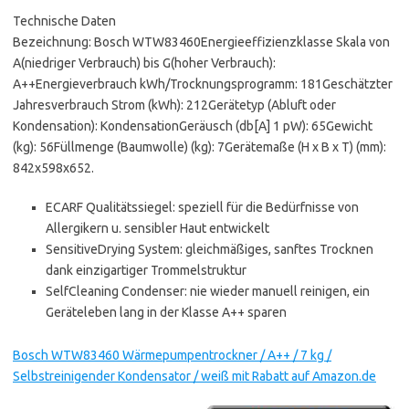
Technische Daten
Bezeichnung: Bosch WTW83460Energieeffizienzklasse Skala von
A(niedriger Verbrauch) bis G(hoher Verbrauch):
A++Energieverbrauch kWh/Trocknungsprogramm: 181Geschätzter
Jahresverbrauch Strom (kWh): 212Gerätetyp (Abluft oder
Kondensation): KondensationGeräusch (db[A] 1 pW): 65Gewicht
(kg): 56Füllmenge (Baumwolle) (kg): 7Gerätemaße (H x B x T) (mm):
842x598x652.
ECARF Qualitätssiegel: speziell für die Bedürfnisse von
Allergikern u. sensibler Haut entwickelt
SensitiveDrying System: gleichmäßiges, sanftes Trocknen
dank einzigartiger Trommelstruktur
SelfCleaning Condenser: nie wieder manuell reinigen, ein
Geräteleben lang in der Klasse A++ sparen
Bosch WTW83460 Wärmepumpentrockner / A++ / 7 kg /
Selbstreinigender Kondensator / weiß mit Rabatt auf Amazon.de