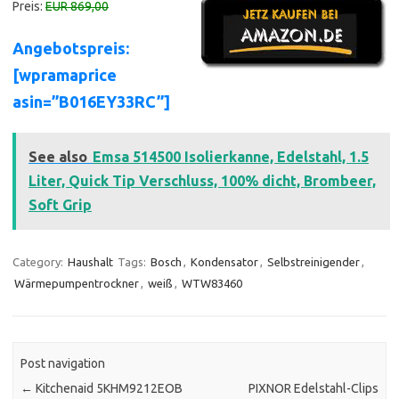
Preis:
EUR 869,00
Angebotspreis:
[wpramaprice
asin=”B016EY33RC”]
See also
Emsa 514500 Isolierkanne, Edelstahl, 1.5
Liter, Quick Tip Verschluss, 100% dicht, Brombeer,
Soft Grip
Category:
Haushalt
Tags:
Bosch
,
Kondensator
,
Selbstreinigender
,
Wärmepumpentrockner
,
weiß
,
WTW83460
Post navigation
←
Kitchenaid 5KHM9212EOB
PIXNOR Edelstahl-Clips