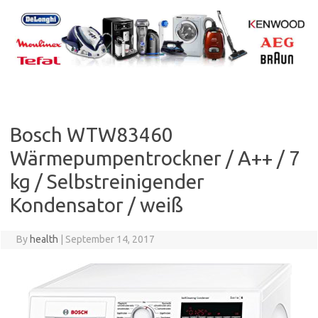
Skip
to
content
Bosch WTW83460
Wärmepumpentrockner / A++ / 7
kg / Selbstreinigender
Kondensator / weiß
By
health
|
September 14, 2017