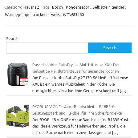
Category:
Haushalt
Tags:
Bosch
,
Kondensator
,
Selbstreinigender
,
Wärmepumpentrockner
,
weiß
,
WTW83460
Search
Search
Russell Hobbs SatisFry Heißluftfritteuse XXL: Die
vielseitige Heißluftfritteuse für gesundes Kochen
Die Russell Hobbs SatisFry 27170-56 Heißluftfritteuse
XXL ist ein wahres Multitalent in der Küche. Sie
ermöglicht es, verschiedene Gerichte schnell und
[…]
RYOBI 18 V ONE+ Akku-Bandschleifer R18BS-0:
Leistungsstark und Flexibel für Ihre Schleifprojekte
Der RYOBI 18 V ONE+ Akku-Bandschleifer R18BS-0 ist
das ideale Werkzeug für Heimwerker und Profis, die
auf der Suche nach einem zuverlässigen und
[…]