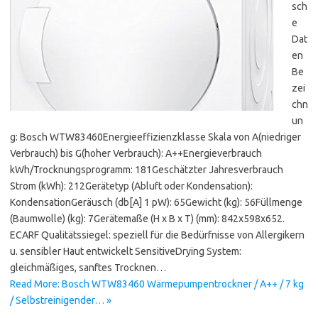
sch
e
Dat
en
Be
zei
chn
un
g: Bosch WTW83460Energieeffizienzklasse Skala von A(niedriger
Verbrauch) bis G(hoher Verbrauch): A++Energieverbrauch
kWh/Trocknungsprogramm: 181Geschätzter Jahresverbrauch
Strom (kWh): 212Gerätetyp (Abluft oder Kondensation):
KondensationGeräusch (db[A] 1 pW): 65Gewicht (kg): 56Füllmenge
(Baumwolle) (kg): 7Gerätemaße (H x B x T) (mm): 842x598x652.
ECARF Qualitätssiegel: speziell für die Bedürfnisse von Allergikern
u. sensibler Haut entwickelt SensitiveDrying System:
gleichmäßiges, sanftes Trocknen…
Read More: Bosch WTW83460 Wärmepumpentrockner / A++ / 7 kg
/ Selbstreinigender… »