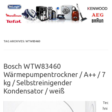
Skip
to
content
TAG ARCHIVES:
WTW83460
Bosch WTW83460
Wärmepumpentrockner / A++ / 7
kg / Selbstreinigender
Kondensator / weiß
Tec
hni