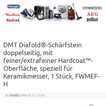
Skip
to
content
DMT Diafold®-Schärfstein
doppelseitig, mit
feiner/extrafeiner Hardcoat™-
Oberfläche, speziell für
Keramikmesser, 1 Stück, FWMEF-
H
By
health
|
March 21, 2018