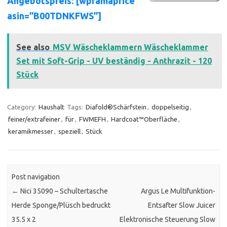
Angebotspreis: [wpramaprice
asin=”B00TDNKFWS”]
See also
MSV Wäscheklammern Wäscheklammer
Set mit Soft-Grip - UV beständig - Anthrazit - 120
Stück
Category:
Haushalt
Tags:
Diafold®Schärfstein
,
doppelseitig
,
feiner/extrafeiner
,
für
,
FWMEFH
,
Hardcoat™Oberfläche
,
keramikmesser
,
speziell
,
Stück
Post navigation
←
Nici 35090 – Schultertasche
Argus Le Multifunktion-
Herde Sponge/Plüsch bedruckt
Entsafter Slow Juicer
35.5 x 2
Elektronische Steuerung Slow