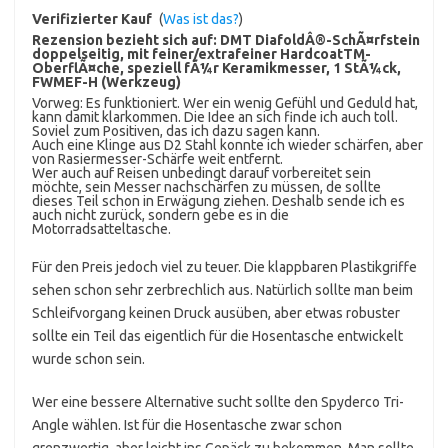
Verifizierter Kauf
(
Was ist das?
)
Rezension bezieht sich auf:
DMT DiafoldÂ®-SchÃ¤rfstein
doppelseitig, mit feiner/extrafeiner HardcoatTM-
OberflÃ¤che, speziell fÃ¼r Keramikmesser, 1 StÃ¼ck,
FWMEF-H (Werkzeug)
Vorweg: Es funktioniert. Wer ein wenig Gefühl und Geduld hat,
kann damit klarkommen. Die Idee an sich finde ich auch toll.
Soviel zum Positiven, das ich dazu sagen kann.
Auch eine Klinge aus D2 Stahl konnte ich wieder schärfen, aber
von Rasiermesser-Schärfe weit entfernt.
Wer auch auf Reisen unbedingt darauf vorbereitet sein
möchte, sein Messer nachschärfen zu müssen, de sollte
dieses Teil schon in Erwägung ziehen. Deshalb sende ich es
auch nicht zurück, sondern gebe es in die
Motorradsatteltasche.
Für den Preis jedoch viel zu teuer. Die klappbaren Plastikgriffe
sehen schon sehr zerbrechlich aus. Natürlich sollte man beim
Schleifvorgang keinen Druck ausüben, aber etwas robuster
sollte ein Teil das eigentlich für die Hosentasche entwickelt
wurde schon sein.
Wer eine bessere Alternative sucht sollte den Spyderco Tri-
Angle wählen. Ist für die Hosentasche zwar schon