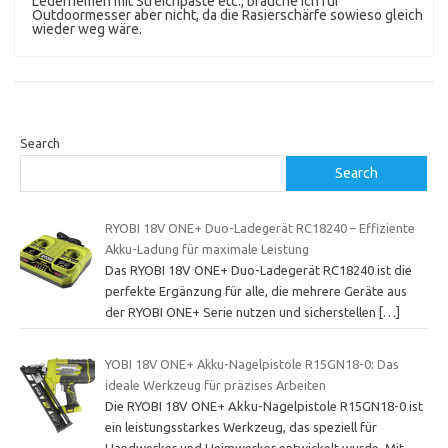
Lederriemen mit Streichpaste etc., brauche ich für
Outdoormesser aber nicht, da die Rasierschärfe sowieso gleich
wieder weg wäre.
Search
Search
RYOBI 18V ONE+ Duo-Ladegerät RC18240 – Effiziente
Akku-Ladung für maximale Leistung
Das RYOBI 18V ONE+ Duo-Ladegerät RC18240 ist die
perfekte Ergänzung für alle, die mehrere Geräte aus
der RYOBI ONE+ Serie nutzen und sicherstellen
[…]
YOBI 18V ONE+ Akku-Nagelpistole R15GN18-0: Das
ideale Werkzeug für präzises Arbeiten
Die RYOBI 18V ONE+ Akku-Nagelpistole R15GN18-0 ist
ein leistungsstarkes Werkzeug, das speziell für
Handwerker und Heimwerker entwickelt wurde. Mit