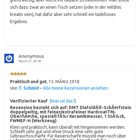
grenzwertig, aber leicht ins Gepäck zu bekommen. Man sollte
sich dazu zwar an einen Tisch setzen (oder in der Wildnis
kreativ sein), hat dafür aber sehr schnell ein tadelloses
Ergebnis.
Anonymous
March 21, 2018
Praktisch und gut
,
15. MÃ¤rz 2018
Von
T. Schmid
–
Alle meine Rezensionen ansehen
Verifizierter Kauf
(
Was ist das?
)
Rezension bezieht sich auf:
DMT DiafoldÂ®-SchÃ¤rfstein
doppelseitig, mit feiner/extrafeiner HardcoatTM-
OberflÃ¤che, speziell fÃ¼r Keramikmesser, 1 StÃ¼ck,
FWMEF-H (Werkzeug)
Klein und praktisch, kann überall mit hingenommen werden.
Schleift sehr gut und ohne Druck eine sehr gute
Gebrauchsschärfe. Für Rasierschärfe müsste man noch über