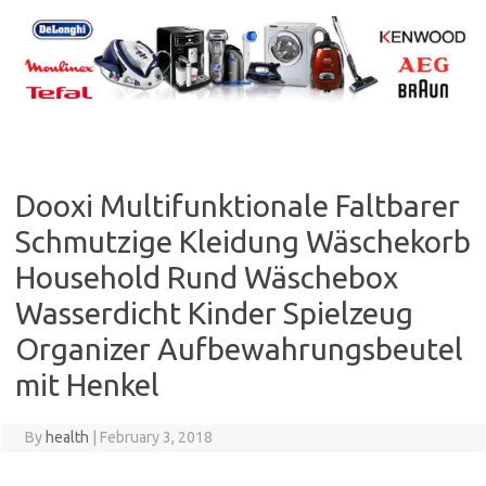
Skip
to
content
Dooxi Multifunktionale Faltbarer
Schmutzige Kleidung Wäschekorb
Household Rund Wäschebox
Wasserdicht Kinder Spielzeug
Organizer Aufbewahrungsbeutel
mit Henkel
By
health
|
February 3, 2018