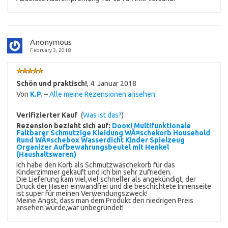
Anonymous
February 3, 2018
Schön und praktisch!
,
4. Januar 2018
Von
K.P.
–
Alle meine Rezensionen ansehen
Verifizierter Kauf
(
Was ist das?
)
Rezension bezieht sich auf:
Dooxi Multifunktionale
Faltbarer Schmutzige Kleidung WÃ¤schekorb Household
Rund WÃ¤schebox Wasserdicht Kinder Spielzeug
Organizer Aufbewahrungsbeutel mit Henkel
(Haushaltswaren)
Ich habe den Korb als Schmutzwäschekorb für das
Kinderzimmer gekauft und ich bin sehr zufrieden.
Die Lieferung kam viel,viel schneller als angekündigt, der
Druck der Hasen einwandfrei und die beschichtete Innenseite
ist super für meinen Verwendungszweck!
Meine Angst, dass man dem Produkt den niedrigen Preis
ansehen würde,war unbegründet!