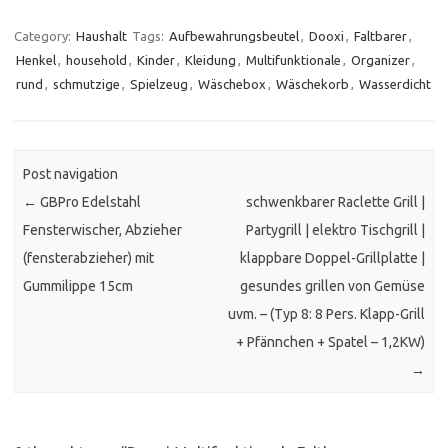
Category:
Haushalt
Tags:
Aufbewahrungsbeutel
,
Dooxi
,
Faltbarer
,
Henkel
,
household
,
Kinder
,
Kleidung
,
Multifunktionale
,
Organizer
,
rund
,
schmutzige
,
Spielzeug
,
Wäschebox
,
Wäschekorb
,
Wasserdicht
Post navigation
←
GBPro Edelstahl
schwenkbarer Raclette Grill |
Fensterwischer, Abzieher
Partygrill | elektro Tischgrill |
(fensterabzieher) mit
klappbare Doppel-Grillplatte |
Gummilippe 15cm
gesundes grillen von Gemüse
uvm. – (Typ 8: 8 Pers. Klapp-Grill
+ Pfännchen + Spatel – 1,2KW)
→