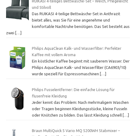
RUIKASI 4-teiliges Bettwäsche-Set – Weich, Pflegeleicht
und Stilvoll
Das RUIKASI 4-teilige Bettwäsche-Set in Anthrazit
bietet alles, was Sie für eine angenehme und
komfortable Nachtruhe benötigen. Das Set besteht aus
zwei
[…]
Philips AquaClean Kalk- und Wasserfilter: Perfekter
Kaffee mit vollem Aroma
Ein köstlicher Kaffee beginnt mit sauberem Wasser. Der
Philips AquaClean Kalk- und Wasserfilter (CA6903/10)
wurde speziell für Espressomaschinen
[…]
Philips Fusselentferner: Die einfache Lösung für
flusenfreie Kleidung
Jeder kennt das Problem: Nach mehrmaligem Waschen
oder Tragen beginnen Kleidungsstücke, kleine Fusseln
oder Knötchen zu bilden. Das lässt Kleidung schnell
[…]
Braun MultiQuick 5 Vario MQ 5200WH Stabmixer –