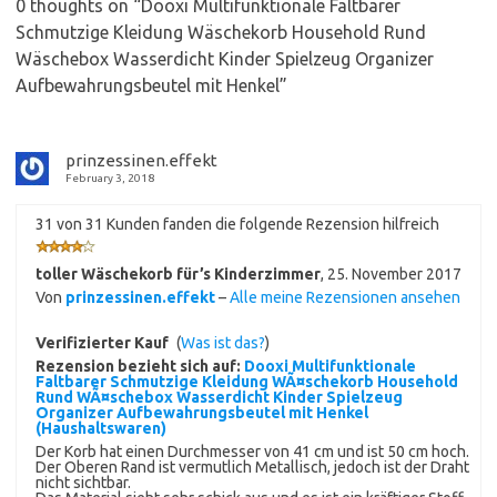
0 thoughts on “
Dooxi Multifunktionale Faltbarer
Schmutzige Kleidung Wäschekorb Household Rund
Wäschebox Wasserdicht Kinder Spielzeug Organizer
Aufbewahrungsbeutel mit Henkel
”
prinzessinen.effekt
February 3, 2018
31 von 31 Kunden fanden die folgende Rezension hilfreich
toller Wäschekorb für’s Kinderzimmer
,
25. November 2017
Von
prinzessinen.effekt
–
Alle meine Rezensionen ansehen
Verifizierter Kauf
(
Was ist das?
)
Rezension bezieht sich auf:
Dooxi Multifunktionale
Faltbarer Schmutzige Kleidung WÃ¤schekorb Household
Rund WÃ¤schebox Wasserdicht Kinder Spielzeug
Organizer Aufbewahrungsbeutel mit Henkel
(Haushaltswaren)
Der Korb hat einen Durchmesser von 41 cm und ist 50 cm hoch.
Der Oberen Rand ist vermutlich Metallisch, jedoch ist der Draht
nicht sichtbar.