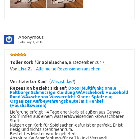
Anonymous
February 3, 2018
Toller Korb für Spielsachen
,
8. Dezember 2017
Von
Lisa Z.
–
Alle meine Rezensionen ansehen
Verifizierter Kauf
(
Was ist das?
)
Rezension bezieht sich auf:
Dooxi Multifunktionale
Faltbarer Schmutzige Kleidung WÃ¤schekorb Household
Rund WÃ¤schebox Wasserdicht Kinder Spielzeug
Organizer Aufbewahrungsbeutel mit Henkel
(Haushaltswaren)
Lieferung erfolgt 14 Tage eher.Korb ist außen aus Canvas-
Stoff. Innen aus einem wasserabweisenden -abwaschbaren
Stoff.
Nutzen den Korb für Spielsachen-dafür ist er perfekt. Er ist
riesig und nichts steht mehr rum.
Bestelltes Muster wurde geliefert.
Absolute Kaufempfehlung-für ca 7â¬ inkl Versand!