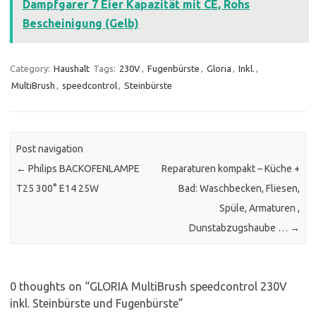
Dampfgarer 7 Eier Kapazität mit CE, Rohs
Bescheinigung (Gelb)
Category:
Haushalt
Tags:
230V
,
Fugenbürste
,
Gloria
,
Inkl.
,
MultiBrush
,
speedcontrol
,
Steinbürste
Post navigation
←
Philips BACKOFENLAMPE
Reparaturen kompakt – Küche +
T25 300° E14 25W
Bad: Waschbecken, Fliesen,
Spüle, Armaturen ,
Dunstabzugshaube …
→
0 thoughts on “
GLORIA MultiBrush speedcontrol 230V
inkl. Steinbürste und Fugenbürste
”