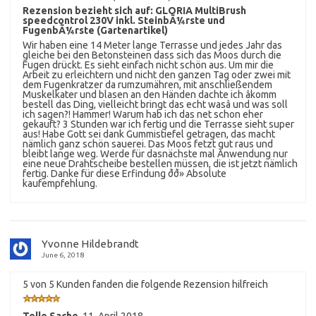
Rezension bezieht sich auf:
GLORIA MultiBrush
speedcontrol 230V inkl. SteinbÃ¼rste und
FugenbÃ¼rste (Gartenartikel)
Wir haben eine 14 Meter lange Terrasse und jedes Jahr das
gleiche bei den Betonsteinen dass sich das Moos durch die
Fugen drückt. Es sieht einfach nicht schön aus. Um mir die
Arbeit zu erleichtern und nicht den ganzen Tag oder zwei mit
dem Fugenkratzer da rumzumähren, mit anschließendem
Muskelkater und blasen an den Händen dachte ich âkomm
bestell das Ding, vielleicht bringt das echt wasâ und was soll
ich sagen?! Hammer! Warum hab ich das net schon eher
gekauft? 3 Stunden war ich fertig und die Terrasse sieht super
aus! Habe Gott sei dank Gummistiefel getragen, das macht
nämlich ganz schön sauerei. Das Moos fetzt gut raus und
bleibt lange weg. Werde für dasnächste mal Anwendung nur
eine neue Drahtscheibe bestellen müssen, die ist jetzt nämlich
fertig. Danke für diese Erfindung ðð» Absolute
kaufempfehlung.
Yvonne Hildebrandt
June 6, 2018
5 von 5 Kunden fanden die folgende Rezension hilfreich
Tolle Sache
,
11. April 2018