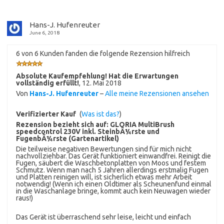
Hans-J. Hufenreuter
June 6, 2018
6 von 6 Kunden fanden die folgende Rezension hilfreich
Absolute Kaufempfehlung! Hat die Erwartungen
vollständig erfüllt!
,
12. Mai 2018
Von
Hans-J. Hufenreuter
–
Alle meine Rezensionen ansehen
Verifizierter Kauf
(
Was ist das?
)
Rezension bezieht sich auf:
GLORIA MultiBrush
speedcontrol 230V inkl. SteinbÃ¼rste und
FugenbÃ¼rste (Gartenartikel)
Die teilweise negativen Bewertungen sind für mich nicht
nachvollziehbar. Das Gerät funktioniert einwandfrei. Reinigt die
Fugen, säubert die Waschbetonplatten von Moos und festem
Schmutz. Wenn man nach 5 Jahren allerdings erstmalig Fugen
und Platten reinigen will, ist sicherlich etwas mehr Arbeit
notwendig! (Wenn ich einen Oldtimer als Scheunenfund einmal
in die Waschanlage bringe, kommt auch kein Neuwagen wieder
raus!)
Das Gerät ist überraschend sehr leise, leicht und einfach