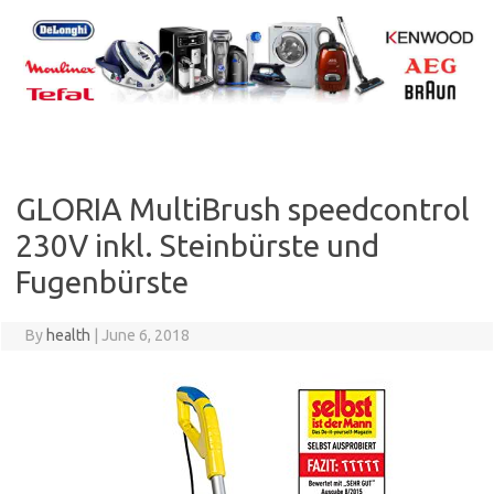
Skip
to
content
GLORIA MultiBrush speedcontrol
230V inkl. Steinbürste und
Fugenbürste
By
health
|
June 6, 2018