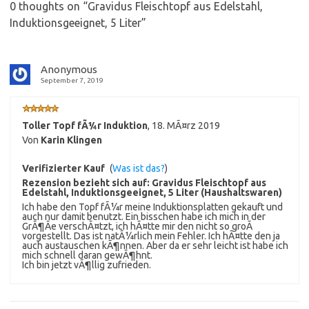
0 thoughts on “
Gravidus Fleischtopf aus Edelstahl,
Induktionsgeeignet, 5 Liter
”
Anonymous
September 7, 2019
Toller Topf fÃ¼r Induktion
,
18. MÃ¤rz 2019
Von
Karin Klingen
Verifizierter Kauf
(
Was ist das?
)
Rezension bezieht sich auf:
Gravidus Fleischtopf aus
Edelstahl, Induktionsgeeignet, 5 Liter (Haushaltswaren)
Ich habe den Topf fÃ¼r meine Induktionsplatten gekauft und
auch nur damit benutzt. Ein bisschen habe ich mich in der
GrÃ¶Ãe verschÃ¤tzt, ich hÃ¤tte mir den nicht so groÃ
vorgestellt. Das ist natÃ¼rlich mein Fehler. Ich hÃ¤tte den ja
auch austauschen kÃ¶nnen. Aber da er sehr leicht ist habe ich
mich schnell daran gewÃ¶hnt.
Ich bin jetzt vÃ¶llig zufrieden.