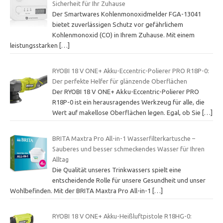
Sicherheit für Ihr Zuhause
Der Smartwares Kohlenmonoxidmelder FGA-13041
bietet zuverlässigen Schutz vor gefährlichem
Kohlenmonoxid (CO) in Ihrem Zuhause. Mit einem
leistungsstarken
[…]
RYOBI 18 V ONE+ Akku-Eccentric-Polierer PRO R18P-0:
Der perfekte Helfer für glänzende Oberflächen
Der RYOBI 18 V ONE+ Akku-Eccentric-Polierer PRO
R18P-0 ist ein herausragendes Werkzeug für alle, die
Wert auf makellose Oberflächen legen. Egal, ob Sie
[…]
BRITA Maxtra Pro All-in-1 Wasserfilterkartusche –
Sauberes und besser schmeckendes Wasser für Ihren
Alltag
Die Qualität unseres Trinkwassers spielt eine
entscheidende Rolle für unsere Gesundheit und unser
Wohlbefinden. Mit der BRITA Maxtra Pro All-in-1
[…]
RYOBI 18 V ONE+ Akku-Heißluftpistole R18HG-0: