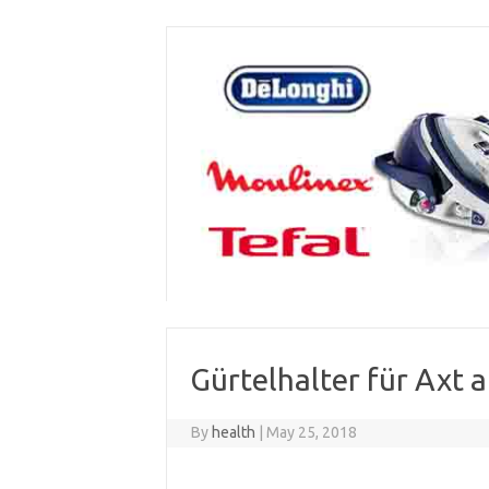
Skip
to
content
Gürtelhalter für Axt 
By
health
|
May 25, 2018