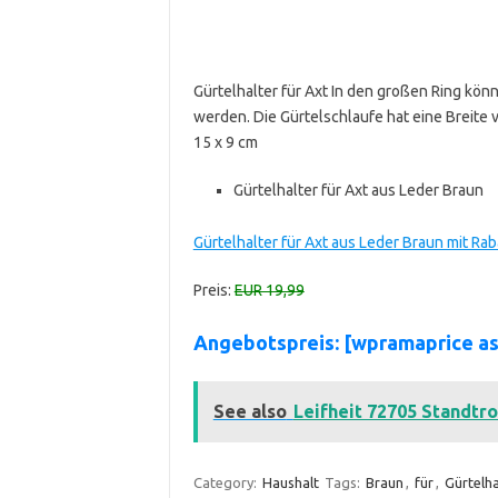
Gürtelhalter für Axt In den großen Ring kön
werden. Die Gürtelschlaufe hat eine Breite
15 x 9 cm
Gürtelhalter für Axt aus Leder Braun
Gürtelhalter für Axt aus Leder Braun mit Ra
Preis:
EUR 19,99
Angebotspreis: [wpramaprice 
See also
Leifheit 72705 Standtr
Category:
Haushalt
Tags:
Braun
,
für
,
Gürtelha