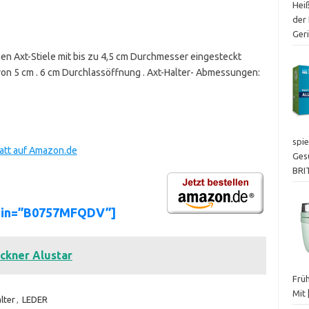
Heiß
der 
Ger
nen Axt-Stiele mit bis zu 4,5 cm Durchmesser eingesteckt
 von 5 cm . 6 cm Durchlassöffnung . Axt-Halter- Abmessungen:
spie
batt auf Amazon.de
Ges
BRI
asin=”B0757MFQDV”]
ockner Alustar
Frü
Mit
lter
,
LEDER