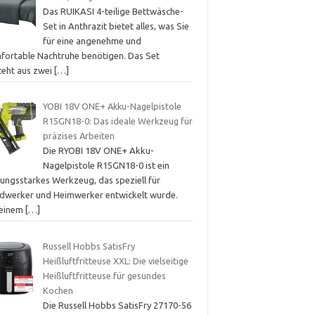
Das RUIKASI 4-teilige Bettwäsche-
Set in Anthrazit bietet alles, was Sie
für eine angenehme und
fortable Nachtruhe benötigen. Das Set
teht aus zwei
[…]
YOBI 18V ONE+ Akku-Nagelpistole
R15GN18-0: Das ideale Werkzeug für
präzises Arbeiten
Die RYOBI 18V ONE+ Akku-
Nagelpistole R15GN18-0 ist ein
tungsstarkes Werkzeug, das speziell für
dwerker und Heimwerker entwickelt wurde.
 einem
[…]
Russell Hobbs SatisFry
Heißluftfritteuse XXL: Die vielseitige
Heißluftfritteuse für gesundes
Kochen
Die Russell Hobbs SatisFry 27170-56