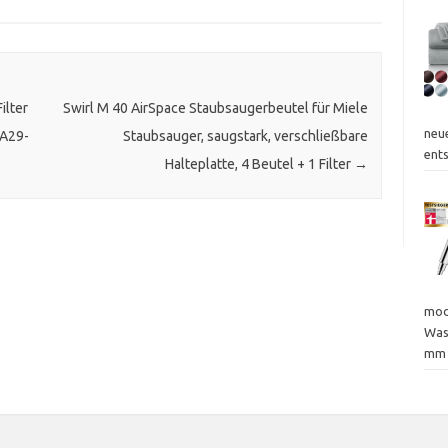
ilter
Swirl M 40 AirSpace Staubsaugerbeutel für Miele
neu
DA29-
Staubsauger, saugstark, verschließbare
ent
Halteplatte, 4 Beutel + 1 Filter
→
mod
Was
mm 