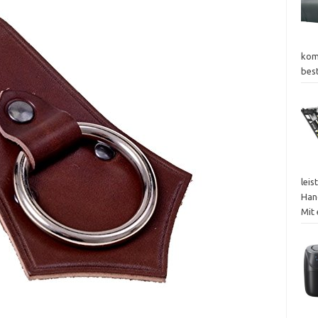
kom
bes
leis
Han
Mit