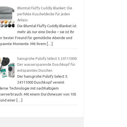
Blumtal Fluffy Cuddly Blanket: Die
perfekte Kuscheldecke für jeden
Anlass
Die Blumtal Fluffy Cuddly Blanket ist
mehr als nur eine Decke – sie ist Ihr
er bester Freund für gemütliche Abende und
spannte Momente. Mit ihrem
[…]
hansgrohe Pulsify Select S 24111000:
Der wassersparende Duschkopf für
entspanntes Duschen
Der hansgrohe Pulsify Select S
24111000 Duschkopf vereint
erne Technologie mit nachhaltigem
serverbrauch. Mit einem Durchmesser von 105
und einer
[…]