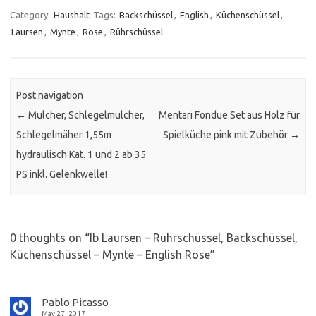
Category:
Haushalt
Tags:
Backschüssel
,
English
,
Küchenschüssel
,
Laursen
,
Mynte
,
Rose
,
Rührschüssel
Post navigation
←
Mulcher, Schlegelmulcher,
Mentari Fondue Set aus Holz für
Schlegelmäher 1,55m
Spielküche pink mit Zubehör
→
hydraulisch Kat. 1 und 2 ab 35
PS inkl. Gelenkwelle!
0 thoughts on “
Ib Laursen – Rührschüssel, Backschüssel,
Küchenschüssel – Mynte – English Rose
”
Pablo Picasso
May 27, 2017