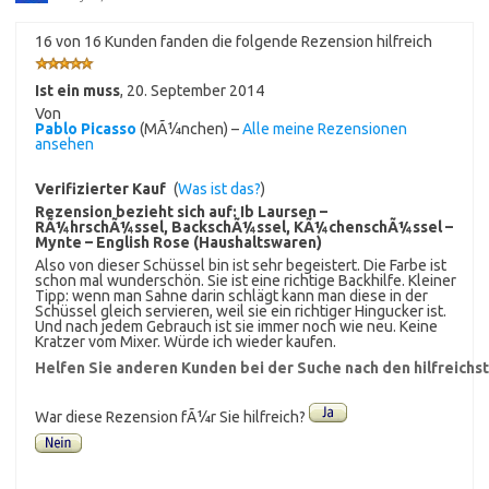
16 von 16 Kunden fanden die folgende Rezension hilfreich
Ist ein muss
,
20. September 2014
Von
Pablo Picasso
(MÃ¼nchen) –
Alle meine Rezensionen
ansehen
Verifizierter Kauf
(
Was ist das?
)
Rezension bezieht sich auf:
Ib Laursen –
RÃ¼hrschÃ¼ssel, BackschÃ¼ssel, KÃ¼chenschÃ¼ssel –
Mynte – English Rose (Haushaltswaren)
Also von dieser Schüssel bin ist sehr begeistert. Die Farbe ist
schon mal wunderschön. Sie ist eine richtige Backhilfe. Kleiner
Tipp: wenn man Sahne darin schlägt kann man diese in der
Schüssel gleich servieren, weil sie ein richtiger Hingucker ist.
Und nach jedem Gebrauch ist sie immer noch wie neu. Keine
Kratzer vom Mixer. Würde ich wieder kaufen.
Helfen Sie anderen Kunden bei der Suche nach den hilfreich
War diese Rezension fÃ¼r Sie hilfreich?