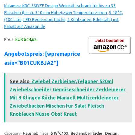
Kalamera KRC-33DZF Design Weinkühlschrank für bis zu 33
Flaschen (bis zu 310 mm Höhe),zwei Temperaturzonen ,5-18°C,
(100 Liter, LED Bedienoberfläche, 2 Kühlzonen, Edelstahl) mit
Rabatt auf Amazon.de
Preis:
EUR 644,62
Angebotspreis: [wpramaprice
asin=”B01CUKBJA2″]
See also
Zwiebel Zerkleiner,Telgoner 520ml
Zwiebelschneider Gemüseschneider Zerkleinerer
Mit 3 Klingen Küche Manuell Multizerkleinerer
Zwiebelhacken Mischen für Salat Fleisch
Knoblauch Nüsse Obst Kraut
Category:
Haushalt
Tags:
518°C100
,
Bedienoberfläche
,
Design
,