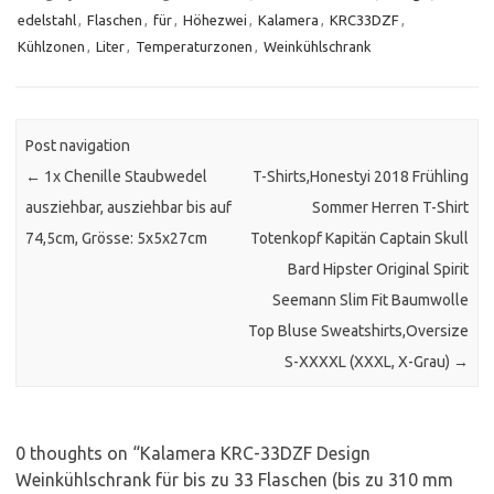
edelstahl
,
Flaschen
,
für
,
Höhezwei
,
Kalamera
,
KRC33DZF
,
Kühlzonen
,
Liter
,
Temperaturzonen
,
Weinkühlschrank
Post navigation
←
1x Chenille Staubwedel
T-Shirts,Honestyi 2018 Frühling
ausziehbar, ausziehbar bis auf
Sommer Herren T-Shirt
74,5cm, Grösse: 5x5x27cm
Totenkopf Kapitän Captain Skull
Bard Hipster Original Spirit
Seemann Slim Fit Baumwolle
Top Bluse Sweatshirts,Oversize
S-XXXXL (XXXL, X-Grau)
→
0 thoughts on “
Kalamera KRC-33DZF Design
Weinkühlschrank für bis zu 33 Flaschen (bis zu 310 mm