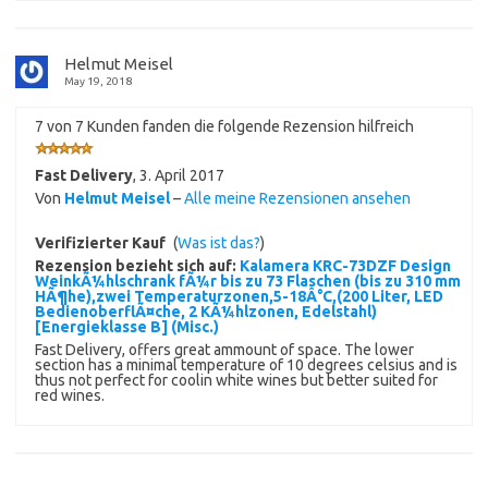
Helmut Meisel
May 19, 2018
7 von 7 Kunden fanden die folgende Rezension hilfreich
Fast Delivery
,
3. April 2017
Von
Helmut Meisel
–
Alle meine Rezensionen ansehen
Verifizierter Kauf
(
Was ist das?
)
Rezension bezieht sich auf:
Kalamera KRC-73DZF Design
WeinkÃ¼hlschrank fÃ¼r bis zu 73 Flaschen (bis zu 310 mm
HÃ¶he),zwei Temperaturzonen,5-18Â°C,(200 Liter, LED
BedienoberflÃ¤che, 2 KÃ¼hlzonen, Edelstahl)
[Energieklasse B] (Misc.)
Fast Delivery, offers great ammount of space. The lower
section has a minimal temperature of 10 degrees celsius and is
thus not perfect for coolin white wines but better suited for
red wines.