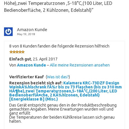
Höhe),zwei Temperaturzonen ,5-18°C,(100 Liter, LED
Bedienoberfläche, 2 Kühlzonen, Edelstahl)
”
Amazon Kunde
May 19, 2018
8 von 8 Kunden fanden die folgende Rezension hilfreich
Einfach gut
,
25. April 2017
Von
Amazon Kunde
–
Alle meine Rezensionen ansehen
Verifizierter Kauf
(
Was ist das?
)
Rezension bezieht sich auf:
Kalamera KRC-73DZF Design
WeinkÃ¼hlschrank fÃ¼r bis zu 73 Flaschen (bis zu 310 mm
HÃ¶he),zwei Temperaturzonen,5-18Â°C,(200 Liter, LED
BedienoberflÃ¤che, 2 KÃ¼hlzonen, Edelstahl)
[Energieklasse B] (Misc.)
Das Gerät entspricht genau den in der Produktbeschreibung
gemachten Angaben. Meine Erwartungen wurden voll und
ganz erfüllt
Die Temperaturen der beiden Kühlkreise lassen sich genau
halten.