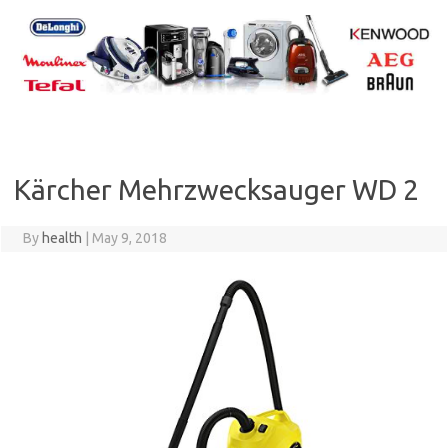
Skip
to
content
Kärcher Mehrzwecksauger WD 2
By
health
|
May 9, 2018