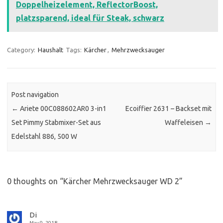
Doppelheizelement, ReflectorBoost,
platzsparend, ideal für Steak, schwarz
Category:
Haushalt
Tags:
Kärcher
,
Mehrzwecksauger
Post navigation
←
Ariete 00C088602AR0 3-in1
Ecoiffier 2631 – Backset mit
Set Pimmy Stabmixer-Set aus
Waffeleisen
→
Edelstahl 886, 500 W
0 thoughts on “
Kärcher Mehrzwecksauger WD 2
”
Di
May 9, 2018