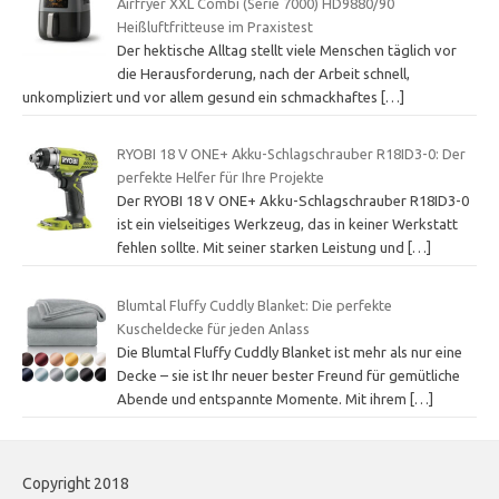
Airfryer XXL Combi (Serie 7000) HD9880/90
Heißluftfritteuse im Praxistest
Der hektische Alltag stellt viele Menschen täglich vor
die Herausforderung, nach der Arbeit schnell,
unkompliziert und vor allem gesund ein schmackhaftes
[…]
RYOBI 18 V ONE+ Akku-Schlagschrauber R18ID3-0: Der
perfekte Helfer für Ihre Projekte
Der RYOBI 18 V ONE+ Akku-Schlagschrauber R18ID3-0
ist ein vielseitiges Werkzeug, das in keiner Werkstatt
fehlen sollte. Mit seiner starken Leistung und
[…]
Blumtal Fluffy Cuddly Blanket: Die perfekte
Kuscheldecke für jeden Anlass
Die Blumtal Fluffy Cuddly Blanket ist mehr als nur eine
Decke – sie ist Ihr neuer bester Freund für gemütliche
Abende und entspannte Momente. Mit ihrem
[…]
Copyright 2018