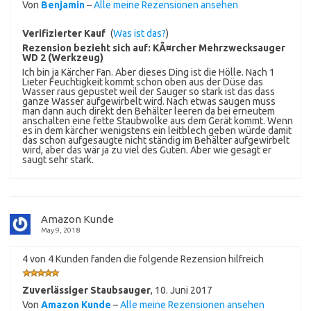
Von
Benjamin
–
Alle meine Rezensionen ansehen
Verifizierter Kauf
(
Was ist das?
)
Rezension bezieht sich auf:
KÃ¤rcher Mehrzwecksauger
WD 2 (Werkzeug)
Ich bin ja Kärcher Fan. Aber dieses Ding ist die Hölle. Nach 1
Lieter Feuchtigkeit kommt schon oben aus der Düse das
Wasser raus gepustet weil der Sauger so stark ist das dass
ganze Wasser aufgewirbelt wird. Nach etwas saugen muss
man dann auch direkt den Behälter leeren da bei erneutem
anschalten eine fette Staubwolke aus dem Gerät kommt. Wenn
es in dem kärcher wenigstens ein leitblech geben würde damit
das schon aufgesaugte nicht ständig im Behälter aufgewirbelt
wird, aber das wär ja zu viel des Guten. Aber wie gesagt er
saugt sehr stark.
Amazon Kunde
May 9, 2018
4 von 4 Kunden fanden die folgende Rezension hilfreich
Zuverlässiger Staubsauger
,
10. Juni 2017
Von
Amazon Kunde
–
Alle meine Rezensionen ansehen