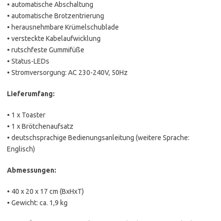
• automatische Abschaltung
• automatische Brotzentrierung
• herausnehmbare Krümelschublade
• versteckte Kabelaufwicklung
• rutschfeste Gummifüße
• Status-LEDs
• Stromversorgung: AC 230-240V, 50Hz
Lieferumfang:
• 1 x Toaster
• 1 x Brötchenaufsatz
• deutschsprachige Bedienungsanleitung (weitere Sprache:
Englisch)
Abmessungen:
• 40 x 20 x 17 cm (BxHxT)
• Gewicht: ca. 1,9 kg