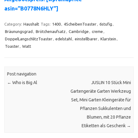
asin=”B0778N6HLY”]
Category:
Haushalt
Tags:
1400
,
4ScheibenToaster
,
6stufig
,
Bräunungsgrad
,
Brötchenaufsatz
,
Cambridge
,
creme
,
DoppelLangschlitzToaster
,
edelstahl
,
einstellbarer
,
Klarstein
,
Toaster
,
Watt
Post navigation
←
Who is Big Al
JUSLIN 10 Stück Mini
Gartengeräte Garten Werkzeug
Set, Mini Garten Kleingeräte für
Pflanzen Sukkulenten und
Blumen, mit 20 Pflanze
Etiketten als Geschenk
→