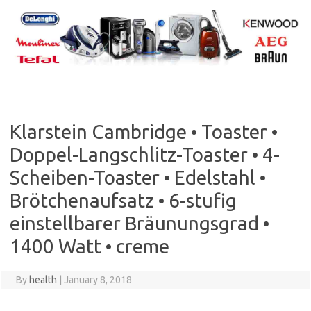
Skip
to
content
Klarstein Cambridge • Toaster •
Doppel-Langschlitz-Toaster • 4-
Scheiben-Toaster • Edelstahl •
Brötchenaufsatz • 6-stufig
einstellbarer Bräunungsgrad •
1400 Watt • creme
By
health
|
January 8, 2018