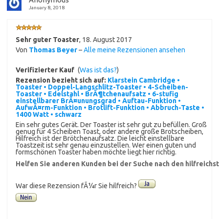
January 8, 2018
Sehr guter Toaster
,
18. August 2017
Von
Thomas Beyer
–
Alle meine Rezensionen ansehen
Verifizierter Kauf
(
Was ist das?
)
Rezension bezieht sich auf:
Klarstein Cambridge •
Toaster • Doppel-Langschlitz-Toaster • 4-Scheiben-
Toaster • Edelstahl • BrÃ¶tchenaufsatz • 6-stufig
einstellbarer BrÃ¤unungsgrad • Auftau-Funktion •
AufwÃ¤rm-Funktion • Brotlift-Funktion • Abbruch-Taste •
1400 Watt • schwarz
Ein sehr gutes Gerät. Der Toaster ist sehr gut zu befüllen. Groß
genug für 4 Scheiben Toast, oder andere große Brotscheiben,
Hilfreich ist der Brötchenaufsatz. Die leicht einstellbare
Toastzeit ist sehr genau einzustellen. Wer einen guten und
formschönen Toaster haben möchte liegt hier richtig.
Helfen Sie anderen Kunden bei der Suche nach den hilfreich
War diese Rezension fÃ¼r Sie hilfreich?