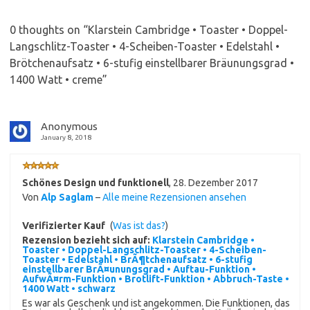
0 thoughts on “
Klarstein Cambridge • Toaster • Doppel-
Langschlitz-Toaster • 4-Scheiben-Toaster • Edelstahl •
Brötchenaufsatz • 6-stufig einstellbarer Bräunungsgrad •
1400 Watt • creme
”
Anonymous
January 8, 2018
Schönes Design und funktionell
,
28. Dezember 2017
Von
Alp Saglam
–
Alle meine Rezensionen ansehen
Verifizierter Kauf
(
Was ist das?
)
Rezension bezieht sich auf:
Klarstein Cambridge •
Toaster • Doppel-Langschlitz-Toaster • 4-Scheiben-
Toaster • Edelstahl • BrÃ¶tchenaufsatz • 6-stufig
einstellbarer BrÃ¤unungsgrad • Auftau-Funktion •
AufwÃ¤rm-Funktion • Brotlift-Funktion • Abbruch-Taste •
1400 Watt • schwarz
Es war als Geschenk und ist angekommen. Die Funktionen, das