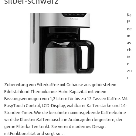
silber-schwarz
Ka
ff
ee
m
as
ch
in
e
zu
r
Zubereitung von Filterkaffee mit Gehäuse aus gebürstetem
Edelstahlund Thermokanne. Hohe Kapazität mit einem
Fassungsvermögen von 1,2 Litern für bis zu 12 Tassen Kaffee. Mit
EasyTouch Control, LCD-Display, wählbarer Kaffeestärke und 24-
Stunden-Timer. Wie die berühmte namensgebende Kaffeebohne
wird die KlarsteinKaffeemaschine Arabicajeden begeistern, der
gerne Filterkaffee trinkt. Sie vereint modernes Design
mitFunktionalität und sorgt so…