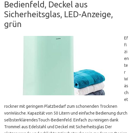
Bedienfeld, Deckel aus
Sicherheitsglas, LED-Anzeige,
grün
Ef
fi
zi
en
te
r
W
äs
ch
et
rockner mit geringem Platzbedarf zum schonenden Trocknen
vonWäsche. Kapazität von 50 Litern und einfache Bedienung durch
selbsterklärendesTouch-Bedienfeld. Einfach zu reinigen dank
Trommel aus Edelstahl und Deckel mit Sicherheitsglas Der