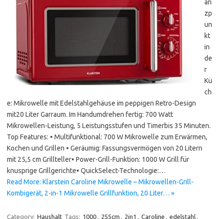
an
zp
un
kt
in
de
r
Kü
ch
e: Mikrowelle mit Edelstahlgehäuse im peppigen Retro-Design
mit20 Liter Garraum. Im Handumdrehen fertig: 700 Watt
Mikrowellen-Leistung, 5 Leistungsstufen und Timerbis 35 Minuten.
Top Features: • Multifunktional: 700 W Mikrowelle zum Erwärmen,
Kochen und Grillen • Geräumig: Fassungsvermögen von 20 Litern
mit 25,5 cm Grillteller• Power-Grill-Funktion: 1000 W Grill für
knusprige Grillgerichte• QuickSelect-Technologie:…
Read More: Klarstein Caroline Mikrowelle – Mikrowellen-Grill-
Kombigerät, 2-in-1 Mikrowelle Grillfunktion, 20 Liter… »
Category:
Haushalt
Tags:
1000
,
255cm
,
2in1
,
Caroline
,
edelstahl
,