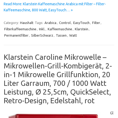
Read More: Klarstein Kaffeemaschine Arabica mit Filter – Filter-
Kaffeemaschine, 800 Watt, EasyTouch… »
Category:
Haushalt
Tags:
Arabica
,
Control
,
EasyTouch
,
Filter
,
Filterkaffeemaschine
,
Inkl.
,
Kaffeemaschine
,
Klarstein
,
Permanentfilter
,
SilberSchwarz
,
Tassen
,
Watt
Klarstein Caroline Mikrowelle –
Mikrowellen-Grill-Kombigerät, 2-
in-1 Mikrowelle Grillfunktion, 20
Liter Garraum, 700 / 1000 Watt
Leistung, Ø 25,5cm, QuickSelect,
Retro-Design, Edelstahl, rot
Gl