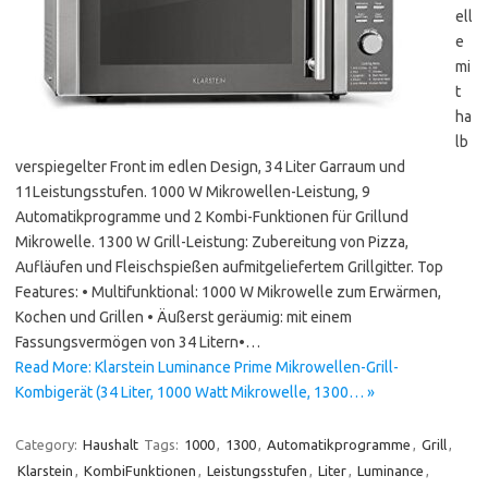
ell
e
mi
t
ha
lb
verspiegelter Front im edlen Design, 34 Liter Garraum und
11Leistungsstufen. 1000 W Mikrowellen-Leistung, 9
Automatikprogramme und 2 Kombi-Funktionen für Grillund
Mikrowelle. 1300 W Grill-Leistung: Zubereitung von Pizza,
Aufläufen und Fleischspießen aufmitgeliefertem Grillgitter. Top
Features: • Multifunktional: 1000 W Mikrowelle zum Erwärmen,
Kochen und Grillen • Äußerst geräumig: mit einem
Fassungsvermögen von 34 Litern•…
Read More: Klarstein Luminance Prime Mikrowellen-Grill-
Kombigerät (34 Liter, 1000 Watt Mikrowelle, 1300… »
Category:
Haushalt
Tags:
1000
,
1300
,
Automatikprogramme
,
Grill
,
Klarstein
,
KombiFunktionen
,
Leistungsstufen
,
Liter
,
Luminance
,