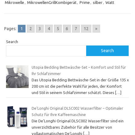
Mikrowelle
,
MikrowellenGrillKombigerät
,
Prime
,
silber
,
Watt
Pages:
1
2
3
4
5
6
7
12
»
Search
Search
Utopia Bedding Bettwäsche-Set – Komfort und Stil für
Ihr Schlafzimmer
Das Utopia Bedding Bettwäsche-Set in der Größe 135 x
200 cm ist die perfekte Wahl für jeden, der Komfort
und Stil in seinem Schlafzimmer schätzt. Dieses
[…]
De’Longhi Original DLSC002 Wasserfilter – Optimaler
Schutz für Ihre Kaffeemaschine
Die De’Longhi Original DLSC002 Wasserfilter sind ein
unverzichtbares Zubehör für alle Besitzer von
vollautomatischen De’Longhi
[…]