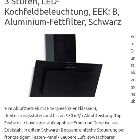
3 Stufen, LED-
Kochfeldbeleuchtung, EEK: B,
Aluminium-Fettfilter, Schwarz
Ed
le
D
un
st
ab
zu
gs
ha
ub
e im Abluftbetrieb mit Energieeffizienzklasse B,
dreiLeistungsstufen und bis zu 350 m³/h Abluftleistung. Top
Features: • Luxus pur: aufklappbare Front und Gehäuse aus
Edelstahl in edlem Schwarz• Bequem: einfache Steuerung per
frontseitigem Tasten-Panel• Saubere Luft: abwaschbarer