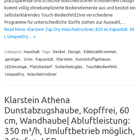
platzsparende und schlichte Wäschetrockner in modernem Design
kommt völlig ohnekomplizierte Bedienelemente aus und besitzt ein
selbsterklärendes Touch-Bedienfeld.Drei verschiedene
Programme für unterschiedliche Stoffe stehen zur Auswahl,…
Read More: Klarstein Zap Dry Wäschetrockner, 820 W, Kapazität: 50
L UniqueDry… »
Category:
Haushalt
Tags:
Deckel
,
Design
,
Edelstahltrommel
,
geringer
,
Grün
,
Kapazität
,
Klarstein
,
Kunststoffgehäuse
,
LEDAnzeige
,
Platzbedarf
,
Sicherheitsglas
,
TouchBedienfeld
,
UniqueDry
,
Wäschetrockner
Klarstein Athena
Dunstabzugshaube, Kopffrei, 60
cm, Wandhaube| Abluftleistung:
350 m³/h, Umluftbetrieb möglich,