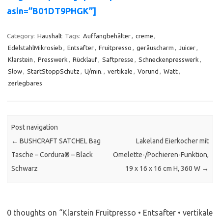
asin=”B01DT9PHGK”]
Category:
Haushalt
Tags:
Auffangbehälter
,
creme
,
EdelstahlMikrosieb
,
Entsafter
,
Fruitpresso
,
geräuscharm
,
Juicer
,
Klarstein
,
Presswerk
,
Rücklauf
,
Saftpresse
,
Schneckenpresswerk
,
Slow
,
StartStoppSchutz
,
U/min.
,
vertikale
,
Vorund
,
Watt
,
zerlegbares
Post navigation
←
BUSHCRAFT SATCHEL Bag
Lakeland Eierkocher mit
Tasche – Cordura® – Black
Omelette-/Pochieren-Funktion,
Schwarz
19 x 16 x 16 cm H, 360 W
→
0 thoughts on “
Klarstein Fruitpresso • Entsafter • vertikale