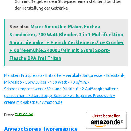
Gummifüße geben dem Slowjuicer einen stabilen Stand bei
der Herstellung der Getränke.
See also
Mixer Smoothie Maker, Fochea
Standmixer, 700 Watt Blender, 3 in 1 Multifunktion
Smoothiemaker + Fleisch Zerkleinerer/Ice Crusher
+ Kaffeemühle,24000U/Min mit 570ml Sport-
Flasche BPA frei Tritan
Klarstein Fruitpresso • Entsafter • vertikale Saftpresse • Edelstahl-
Mikrosieb • Slow Juicer • 150 Watt • 70 U/min. •
Schneckenpresswerk • Vor-und Rücklauf • 2 Auffangbehälter •
geräuscharm • Start-Stopp-Schutz • zerlegbares Presswerk •
creme mit Rabatt auf Amazon.de
Preis:
EUR 99,99
Angebotspreis: [wpramaprice