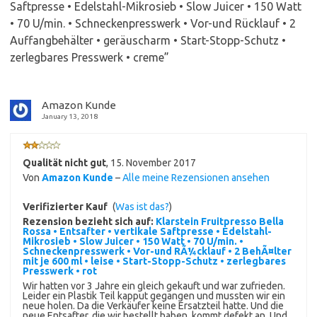
Saftpresse • Edelstahl-Mikrosieb • Slow Juicer • 150 Watt
• 70 U/min. • Schneckenpresswerk • Vor-und Rücklauf • 2
Auffangbehälter • geräuscharm • Start-Stopp-Schutz •
zerlegbares Presswerk • creme
”
Amazon Kunde
January 13, 2018
Qualität nicht gut
,
15. November 2017
Von
Amazon Kunde
–
Alle meine Rezensionen ansehen
Verifizierter Kauf
(
Was ist das?
)
Rezension bezieht sich auf:
Klarstein Fruitpresso Bella
Rossa • Entsafter • vertikale Saftpresse • Edelstahl-
Mikrosieb • Slow Juicer • 150 Watt • 70 U/min. •
Schneckenpresswerk • Vor-und RÃ¼cklauf • 2 BehÃ¤lter
mit je 600 ml • leise • Start-Stopp-Schutz • zerlegbares
Presswerk • rot
Wir hatten vor 3 Jahre ein gleich gekauft und war zufrieden.
Leider ein Plastik Teil kapput gegangen und mussten wir ein
neue holen. Da die Verkäufer keine Ersatzteil hatte. Und die
neue Entsafter, die wir bestellt haben, kommt defekt an. Und