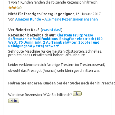
1 von 1 Kunden fanden die folgende Rezension hilfreich
Nicht für faseriges Pressgut geeignet
,
16. Januar 2017
Von
Amazon Kunde
–
Alle meine Rezensionen ansehen
Verifizierter Kauf
(
Was ist das?
)
Rezension bezieht sich auf:
Klarstein Fruitpresso
Saftmaschine Multifunktions-Entsafter elektrisch (150
Watt, 70 U/min, inkl. 2 AuffangbehÃ¤ter, Stopfer und
ReinigungsbÃ¼rste) schwarz
Sehr gute Maschine für die meisten Obstsorten. Schnelles,
problemloses Entsaften mit hoher Saftausbeute.
Leider verklemmen sich faserige Trestern im Tresterauswurf,
obwohl das Pressgut (Ananas) sehr klein geschnitten war.
Helfen Sie anderen Kunden bei der Suche nach den hilfreich
War diese Rezension fÃ¼r Sie hilfreich?