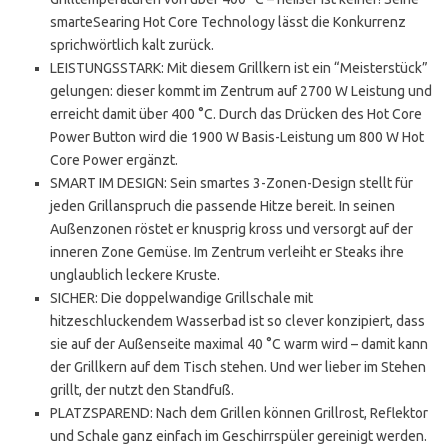
smarteSearing Hot Core Technology lässt die Konkurrenz
sprichwörtlich kalt zurück.
LEISTUNGSSTARK: Mit diesem Grillkern ist ein “Meisterstück”
gelungen: dieser kommt im Zentrum auf 2700 W Leistung und
erreicht damit über 400 °C. Durch das Drücken des Hot Core
Power Button wird die 1900 W Basis-Leistung um 800 W Hot
Core Power ergänzt.
SMART IM DESIGN: Sein smartes 3-Zonen-Design stellt für
jeden Grillanspruch die passende Hitze bereit. In seinen
Außenzonen röstet er knusprig kross und versorgt auf der
inneren Zone Gemüse. Im Zentrum verleiht er Steaks ihre
unglaublich leckere Kruste.
SICHER: Die doppelwandige Grillschale mit
hitzeschluckendem Wasserbad ist so clever konzipiert, dass
sie auf der Außenseite maximal 40 °C warm wird – damit kann
der Grillkern auf dem Tisch stehen. Und wer lieber im Stehen
grillt, der nutzt den Standfuß.
PLATZSPAREND: Nach dem Grillen können Grillrost, Reflektor
und Schale ganz einfach im Geschirrspüler gereinigt werden.