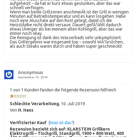
aufgeheizt – da hat er kurz etwas gestunken, aber das war
schnell verflogen.
Wenn man beide Grillzonen anschmeiÃt ist der Grill in wenigen
Minuten auf Betriebstemperatur und es kann losgehen. Habe
noch eine Aluschale auf den Rost gelegt, damit ich die
HeizstÃ¤be nicht direkt versaue. Dauert gefÃ¼hlt dadurch
etwas lÃ¤nger als bei meinem alten Kohlegrill, aber das war
immer noch okay.
Die Reinigung ist dank des Wasserbads sehr unkompliziert.
Das Grillergebnis war insgesamt top – sowohl WÃ¼rstchen,
als auch Steaks waren durch und haben super geschmeckt!
Anonymous
September 14, 2019
1 von 1 Kunden fanden die folgende Rezension hilfreich
Schlechte Verarbeitung
,
10. Juli 2019
Von
H. Hans
Verifizierter Kauf
(
Was ist das?
)
Rezension bezieht sich auf:
KLARSTEIN Grillkern
Elektrogrill – Tischgrill, Standgrill, 1900 + 800 Watt, 400