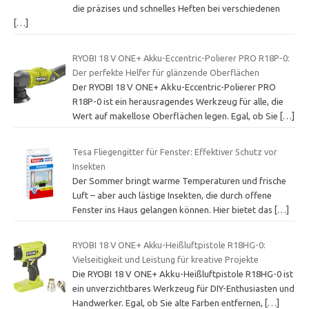
die präzises und schnelles Heften bei verschiedenen
[…]
RYOBI 18 V ONE+ Akku-Eccentric-Polierer PRO R18P-0:
Der perfekte Helfer für glänzende Oberflächen
Der RYOBI 18 V ONE+ Akku-Eccentric-Polierer PRO
R18P-0 ist ein herausragendes Werkzeug für alle, die
Wert auf makellose Oberflächen legen. Egal, ob Sie
[…]
Tesa Fliegengitter für Fenster: Effektiver Schutz vor
Insekten
Der Sommer bringt warme Temperaturen und frische
Luft – aber auch lästige Insekten, die durch offene
Fenster ins Haus gelangen können. Hier bietet das
[…]
RYOBI 18 V ONE+ Akku-Heißluftpistole R18HG-0:
Vielseitigkeit und Leistung für kreative Projekte
Die RYOBI 18 V ONE+ Akku-Heißluftpistole R18HG-0 ist
ein unverzichtbares Werkzeug für DIY-Enthusiasten und
Handwerker. Egal, ob Sie alte Farben entfernen,
[…]