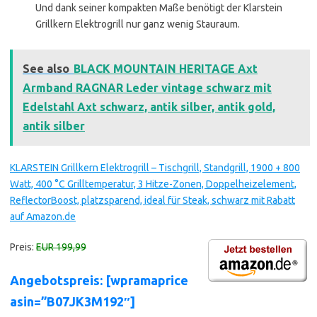
Und dank seiner kompakten Maße benötigt der Klarstein
Grillkern Elektrogrill nur ganz wenig Stauraum.
See also
BLACK MOUNTAIN HERITAGE Axt
Armband RAGNAR Leder vintage schwarz mit
Edelstahl Axt schwarz, antik silber, antik gold,
antik silber
KLARSTEIN Grillkern Elektrogrill – Tischgrill, Standgrill, 1900 + 800
Watt, 400 °C Grilltemperatur, 3 Hitze-Zonen, Doppelheizelement,
ReflectorBoost, platzsparend, ideal für Steak, schwarz mit Rabatt
auf Amazon.de
Preis:
EUR 199,99
Angebotspreis: [wpramaprice
asin=”B07JK3M192″]