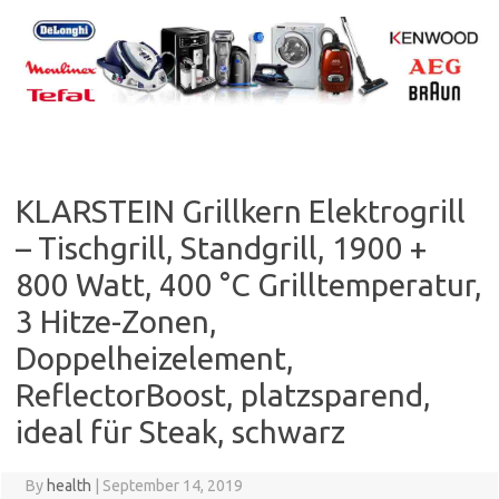
Skip
to
content
KLARSTEIN Grillkern Elektrogrill
– Tischgrill, Standgrill, 1900 +
800 Watt, 400 °C Grilltemperatur,
3 Hitze-Zonen,
Doppelheizelement,
ReflectorBoost, platzsparend,
ideal für Steak, schwarz
By
health
|
September 14, 2019