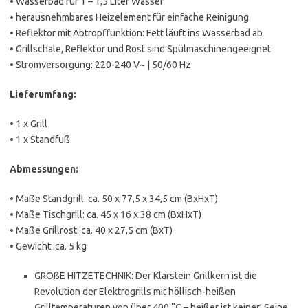
• Wasserbad für 1 – 1,5 Liter Wasser
• herausnehmbares Heizelement für einfache Reinigung
• Reflektor mit Abtropffunktion: Fett läuft ins Wasserbad ab
• Grillschale, Reflektor und Rost sind Spülmaschinengeeignet
• Stromversorgung: 220-240 V~ | 50/60 Hz
Lieferumfang:
• 1 x Grill
• 1 x Standfuß
Abmessungen:
• Maße Standgrill: ca. 50 x 77,5 x 34,5 cm (BxHxT)
• Maße Tischgrill: ca. 45 x 16 x 38 cm (BxHxT)
• Maße Grillrost: ca. 40 x 27,5 cm (BxT)
• Gewicht: ca. 5 kg
GROßE HITZETECHNIK: Der Klarstein Grillkern ist die
Revolution der Elektrogrills mit höllisch-heißen
Grilltemperaturen von über 400 °C – heißer ist keiner! Seine