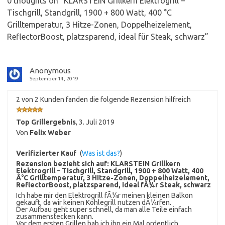
0 thoughts on “
KLARSTEIN Grillkern Elektrogrill –
Tischgrill, Standgrill, 1900 + 800 Watt, 400 °C
Grilltemperatur, 3 Hitze-Zonen, Doppelheizelement,
ReflectorBoost, platzsparend, ideal für Steak, schwarz
”
Anonymous
September 14, 2019
2 von 2 Kunden fanden die folgende Rezension hilfreich
Top Grillergebnis
,
3. Juli 2019
Von
Felix Weber
Verifizierter Kauf
(
Was ist das?
)
Rezension bezieht sich auf:
KLARSTEIN Grillkern
Elektrogrill – Tischgrill, Standgrill, 1900 + 800 Watt, 400
Â°C Grilltemperatur, 3 Hitze-Zonen, Doppelheizelement,
ReflectorBoost, platzsparend, ideal fÃ¼r Steak, schwarz
Ich habe mir den Elektrogrill fÃ¼r meinen kleinen Balkon
gekauft, da wir keinen Kohlegrill nutzen dÃ¼rfen.
Der Aufbau geht super schnell, da man alle Teile einfach
zusammenstecken kann.
Vor dem ersten Grillen hab ich ihn ein Mal ordentlich