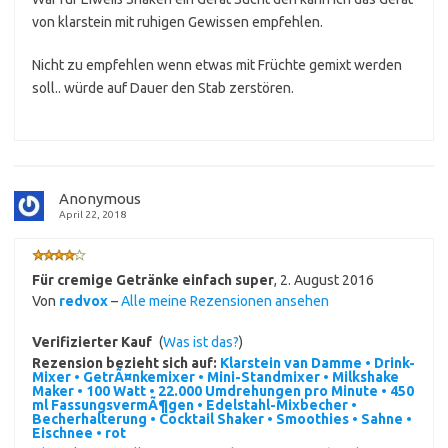
von klarstein mit ruhigen Gewissen empfehlen.
Nicht zu empfehlen wenn etwas mit Früchte gemixt werden
soll.. würde auf Dauer den Stab zerstören.
Anonymous
April 22, 2018
Für cremige Getränke einfach super
,
2. August 2016
Von
redvox
–
Alle meine Rezensionen ansehen
Verifizierter Kauf
(
Was ist das?
)
Rezension bezieht sich auf:
Klarstein van Damme • Drink-
Mixer • GetrÃ¤nkemixer • Mini-Standmixer • Milkshake
Maker • 100 Watt • 22.000 Umdrehungen pro Minute • 450
ml FassungsvermÃ¶gen • Edelstahl-Mixbecher •
Becherhalterung • Cocktail Shaker • Smoothies • Sahne •
Eischnee • rot