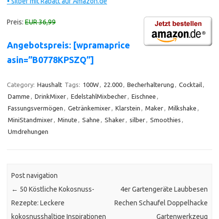
• silber mit Rabatt auf Amazon.de
Preis:
EUR 36,99
Angebotspreis: [wpramaprice
asin=”B0778KPSZQ”]
Category:
Haushalt
Tags:
100W
,
22.000
,
Becherhalterung
,
Cocktail
,
Damme
,
DrinkMixer
,
EdelstahlMixbecher
,
Eischnee
,
Fassungsvermögen
,
Getränkemixer
,
Klarstein
,
Maker
,
Milkshake
,
MiniStandmixer
,
Minute
,
Sahne
,
Shaker
,
silber
,
Smoothies
,
Umdrehungen
Post navigation
←
50 Köstliche Kokosnuss-
4er Gartengeräte Laubbesen
Rezepte: Leckere
Rechen Schaufel Doppelhacke
kokosnusshaltige Inspirationen
Gartenwerkzeug