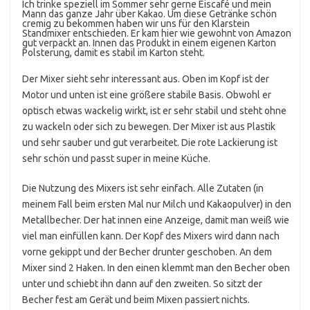
Ich trinke speziell im Sommer sehr gerne Eiscafé und mein
Mann das ganze Jahr über Kakao. Um diese Getränke schön
cremig zu bekommen haben wir uns für den Klarstein
Standmixer entschieden. Er kam hier wie gewohnt von Amazon
gut verpackt an. Innen das Produkt in einem eigenen Karton
Polsterung, damit es stabil im Karton steht.
Der Mixer sieht sehr interessant aus. Oben im Kopf ist der
Motor und unten ist eine größere stabile Basis. Obwohl er
optisch etwas wackelig wirkt, ist er sehr stabil und steht ohne
zu wackeln oder sich zu bewegen. Der Mixer ist aus Plastik
und sehr sauber und gut verarbeitet. Die rote Lackierung ist
sehr schön und passt super in meine Küche.
Die Nutzung des Mixers ist sehr einfach. Alle Zutaten (in
meinem Fall beim ersten Mal nur Milch und Kakaopulver) in den
Metallbecher. Der hat innen eine Anzeige, damit man weiß wie
viel man einfüllen kann. Der Kopf des Mixers wird dann nach
vorne gekippt und der Becher drunter geschoben. An dem
Mixer sind 2 Haken. In den einen klemmt man den Becher oben
unter und schiebt ihn dann auf den zweiten. So sitzt der
Becher fest am Gerät und beim Mixen passiert nichts.