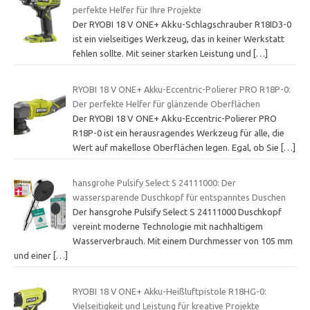
perfekte Helfer für Ihre Projekte
Der RYOBI 18 V ONE+ Akku-Schlagschrauber R18ID3-0
ist ein vielseitiges Werkzeug, das in keiner Werkstatt
fehlen sollte. Mit seiner starken Leistung und
[…]
RYOBI 18 V ONE+ Akku-Eccentric-Polierer PRO R18P-0:
Der perfekte Helfer für glänzende Oberflächen
Der RYOBI 18 V ONE+ Akku-Eccentric-Polierer PRO
R18P-0 ist ein herausragendes Werkzeug für alle, die
Wert auf makellose Oberflächen legen. Egal, ob Sie
[…]
hansgrohe Pulsify Select S 24111000: Der
wassersparende Duschkopf für entspanntes Duschen
Der hansgrohe Pulsify Select S 24111000 Duschkopf
vereint moderne Technologie mit nachhaltigem
Wasserverbrauch. Mit einem Durchmesser von 105 mm
und einer
[…]
RYOBI 18 V ONE+ Akku-Heißluftpistole R18HG-0:
Vielseitigkeit und Leistung für kreative Projekte