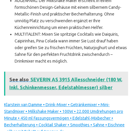
AUGENFANG: Der Milkshake Maker erscheint in einem
formschönen Design-Gehäuse mit einem silbernem Candy-
Metallic-Finish und praktischer Becherhalterung. Ohne
unnötig Platz zu verschwenden ergänzt er Ihre
Küchenreinrichtung um einen praktischen Helfer.
MULTITALENT: Mixen Sie spritzige Cocktails wie Daiquiris,
Caipirinhas, Pina Colada wann immer Sie Lust drauf haben
oder greifen Sie zu frischen Früchten, Naturjoghurt und etwas
Sahne für den perfekten Fruchtdrink zwischendurch –
Drinkmixer macht es möglich.
See also
SEVERIN AS 3915 Allesschneider (180 W,
Inkl. Schinkenmesser, Edelstahlmesser) silber
Klarstein van Damme • Drink-Mixer • Getränkemixer • Mini-
Standmixer • Milkshake Maker • 100W • 22.000 Umdrehungen pro
Minute • 450 ml Fassungsvermögen • Edelstahl-Mixbecher •
Becherhalterung • Cocktail Shaker • Smoothies • Sahne • Eischnee