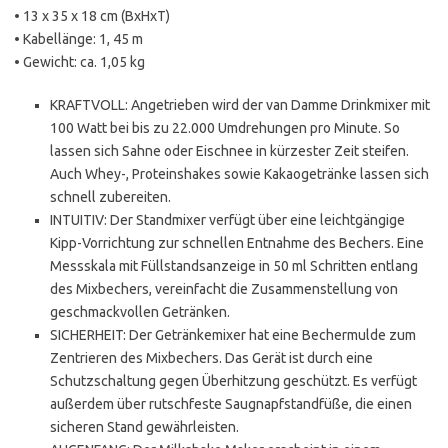
• 13 x 35 x 18 cm (BxHxT)
• Kabellänge: 1, 45 m
• Gewicht: ca. 1,05 kg
KRAFTVOLL: Angetrieben wird der van Damme Drinkmixer mit
100 Watt bei bis zu 22.000 Umdrehungen pro Minute. So
lassen sich Sahne oder Eischnee in kürzester Zeit steifen.
Auch Whey-, Proteinshakes sowie Kakaogetränke lassen sich
schnell zubereiten.
INTUITIV: Der Standmixer verfügt über eine leichtgängige
Kipp-Vorrichtung zur schnellen Entnahme des Bechers. Eine
Messskala mit Füllstandsanzeige in 50 ml Schritten entlang
des Mixbechers, vereinfacht die Zusammenstellung von
geschmackvollen Getränken.
SICHERHEIT: Der Getränkemixer hat eine Bechermulde zum
Zentrieren des Mixbechers. Das Gerät ist durch eine
Schutzschaltung gegen Überhitzung geschützt. Es verfügt
außerdem über rutschfeste Saugnapfstandfüße, die einen
sicheren Stand gewährleisten.