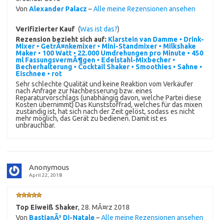
Von
Alexander Palacz
–
Alle meine Rezensionen ansehen
Verifizierter Kauf
(
Was ist das?
)
Rezension bezieht sich auf:
Klarstein van Damme • Drink-
Mixer • GetrÃ¤nkemixer • Mini-Standmixer • Milkshake
Maker • 100 Watt • 22.000 Umdrehungen pro Minute • 450
ml FassungsvermÃ¶gen • Edelstahl-Mixbecher •
Becherhalterung • Cocktail Shaker • Smoothies • Sahne •
Eischnee • rot
Sehr schlechte Qualität und keine Reaktion vom Verkäufer
nach Anfrage zur Nachbesserung bzw. eines
Reparaturvorschlags (unabhängig davon, welche Partei diese
Kosten übernimmt) Das Kunststoffrad, welches für das mixen
zuständig ist, hat sich nach der Zeit gelöst, sodass es nicht
mehr möglich, das Gerät zu bedienen. Damit ist es
unbrauchbar.
Anonymous
April 22, 2018
Top Eiweiß Shaker
,
28. MÃ¤rz 2018
Von
BastianÃ³ Di-Natale
–
Alle meine Rezensionen ansehen