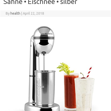
Sahne • Eischnee • silber
By
health
|
April 22, 2018