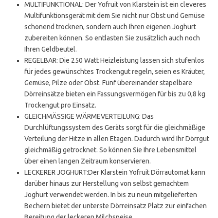
MULTIFUNKTIONAL: Der Yofruit von Klarstein ist ein cleveres
Multifunktionsgerät mit dem Sie nicht nur Obst und Gemüse
schonend trocknen, sondern auch Ihren eigenen Joghurt
zubereiten können. So entlasten Sie zusätzlich auch noch
Ihren Geldbeutel.
REGELBAR: Die 250 Watt Heizleistung lassen sich stufenlos
für jedes gewünschtes Trockengut regeln, seien es Kräuter,
Gemüse, Pilze oder Obst. Fünf übereinander stapelbare
Dörreinsätze bieten ein Fassungsvermögen für bis zu 0,8 kg
Trockengut pro Einsatz.
GLEICHMÄSSIGE WÄRMEVERTEILUNG: Das
Durchlüftungssystem des Geräts sorgt für die gleichmäßige
Verteilung der Hitze in allen Etagen. Dadurch wird Ihr Dörrgut
gleichmäßig getrocknet. So können Sie Ihre Lebensmittel
über einen langen Zeitraum konservieren.
LECKERER JOGHURT:Der Klarstein Yofruit Dörrautomat kann
darüber hinaus zur Herstellung von selbst gemachtem
Joghurt verwendet werden. In bis zu neun mitgelieferten
Bechern bietet der unterste Dörreinsatz Platz zur einfachen
Bereitung der leckeren Milchspeise.