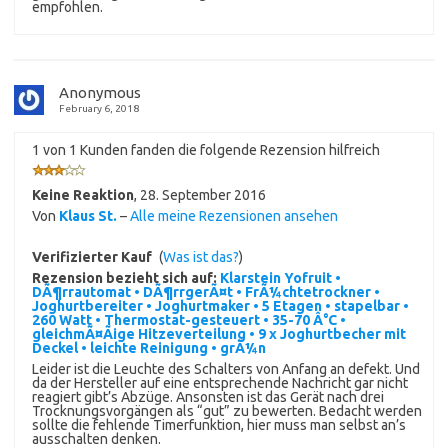
empfohlen.
Anonymous
February 6, 2018
1 von 1 Kunden fanden die folgende Rezension hilfreich
Keine Reaktion
,
28. September 2016
Von
Klaus St.
–
Alle meine Rezensionen ansehen
Verifizierter Kauf
(
Was ist das?
)
Rezension bezieht sich auf:
Klarstein Yofruit •
DÃ¶rrautomat • DÃ¶rrgerÃ¤t • FrÃ¼chtetrockner •
Joghurtbereiter • Joghurtmaker • 5 Etagen • stapelbar •
260 Watt • Thermostat-gesteuert • 35-70 Â°C •
gleichmÃ¤Ãige Hitzeverteilung • 9 x Joghurtbecher mit
Deckel • leichte Reinigung • grÃ¼n
Leider ist die Leuchte des Schalters von Anfang an defekt. Und
da der Hersteller auf eine entsprechende Nachricht gar nicht
reagiert gibt’s Abzüge. Ansonsten ist das Gerät nach drei
Trocknungsvorgängen als “gut” zu bewerten. Bedacht werden
sollte die fehlende Timerfunktion, hier muss man selbst an’s
ausschalten denken.