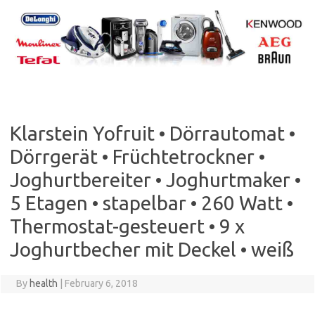
Skip
to
content
Klarstein Yofruit • Dörrautomat •
Dörrgerät • Früchtetrockner •
Joghurtbereiter • Joghurtmaker •
5 Etagen • stapelbar • 260 Watt •
Thermostat-gesteuert • 9 x
Joghurtbecher mit Deckel • weiß
By
health
|
February 6, 2018