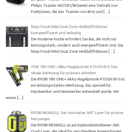
Philips Toaster HD2581/90 bietet eine Vielzahl von
Funktionen, die das Toasten von Brot und
[…]
Ninja Foodi MAX Dual Zone Heißluftfritteuse:
Energieeffizient und vielseitig
Die moderne Küche erfordert Geräte, die nicht nur
leistungsstark, sondern auch energieeffizient sind. Die
Ninja Foodi MAX Dual Zone Heißluftfritteuse
[…]
YOBI 18V ONE+ Akku-Nagelpistole R15GN18-0: Das
ideale Werkzeug für präzises Arbeiten
Die RYOBI 18V ONE+ Akku-Nagelpistole R15GN18-0 ist
ein leistungsstarkes Werkzeug, das speziell für
Handwerker und Heimwerker entwickelt wurde. Mit
einem
[…]
RYOBI RB360GLL: Der innovative 360˚ Laser für präzise
Messungen
Die RYOBI RB360GLL ist ein batteriebetriebener 360-
Grad-Laser, der ideal für verschiedene Anwendungen