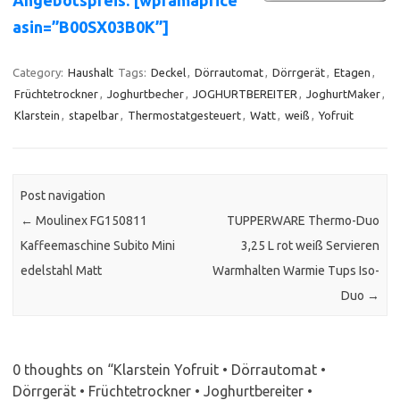
Angebotspreis: [wpramaprice
asin=”B00SX03B0K”]
Category:
Haushalt
Tags:
Deckel
,
Dörrautomat
,
Dörrgerät
,
Etagen
,
Früchtetrockner
,
Joghurtbecher
,
JOGHURTBEREITER
,
JoghurtMaker
,
Klarstein
,
stapelbar
,
Thermostatgesteuert
,
Watt
,
weiß
,
Yofruit
Post navigation
←
Moulinex FG150811
TUPPERWARE Thermo-Duo
Kaffeemaschine Subito Mini
3,25 L rot weiß Servieren
edelstahl Matt
Warmhalten Warmie Tups Iso-
Duo
→
0 thoughts on “
Klarstein Yofruit • Dörrautomat •
Dörrgerät • Früchtetrockner • Joghurtbereiter •