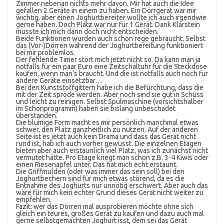
Zimmer nebenan nichts mehr davon. Mir hat auch die Idee
gefallen 2 Geräte in einem zu haben. Ein Dörrgerät war mir
wichtig, aber einen Joghurtbereiter wollte ich auch irgendwie
gerne haben. Doch Platz war nur für 1 Gerät. Dank Klarstein
musste ich mich dann doch nicht entscheiden.
Beide Funktionen wurden auch schon rege gebraucht. Selbst
das (Vor-)Dörren während der Joghurtbereitung funktioniert
bei mir problemlos.
Der fehlende Timer stört mich jetzt nicht so. Da kann man ja
notfalls für ein paar Euro eine Zeitschaltuhr für die Steckdose
kaufen, wenn man’s braucht. Und die ist notfalls auch noch für
andere Geräte einsetzbar…
Bei den Kunststoffgittern habe ich die Befürchtung, dass die
mit der Zeit spröde werden. Aber noch sind sie gut in Schuss
und leicht zu reinigen. Selbst Spülmaschine (vorsichtshalber
im Schonprogramm) haben sie bislang unbeschadet
überstanden.
Die blumige Form macht es mir persönlich manchmal etwas
schwer, den Platz ganzheitlich zu nutzen. Auf der anderen
Seite ist es jetzt auch kein Drama und dass das Gerät nicht
rund ist, hab ich auch vorher gewusst. Die einzelnen Etagen
bieten aber auch erstaunlich viel Platz, was ich zunächst nicht
vermutet hätte. Pro Etage kriegt man schon z.B. 3-4 Kiwis oder
einen Riesenapfel unter. Das hat mich echt erstaunt.
Die Griffmulden (oder was immer das sein soll) bei den
Joghurtbechern sind für mich etwas störend, da es die
Entnahme des Joghurts nur unnötig erschwert. Aber auch das
wäre für mich kein echter Grund dieses Gerät nicht weiter zu
empfehlen.
Fazit: wer das Dörren mal ausprobieren möchte ohne sich
gleich ein teures, großes Gerät zu kaufen und dazu auch mal
gerne selbstgemachten Joghurt isst, dem sei das Gerät