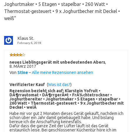
Joghurtmaker • 5 Etagen • stapelbar • 260 Watt •
Thermostat-gesteuert • 9 x Joghurtbecher mit Deckel •
weiß
”
Klaus St.
February 6, 2018
neues Lieblingsgerät mit unbedeutenden Abers
,
8. MÃ¤rz 2017
Von
Stine
–
Alle meine Rezensionen ansehen
Verifizierter Kauf
(
Was ist das?
)
Rezension bezieht sich auf:
Klarstein Yofruit •
DÃ¶rrautomat • DÃ¶rrgerÃ¤t • FrÃ¼chtetrockner •
Joghurtbereiter • Joghurtmaker • 5 Etagen • stapelbar •
260 Watt • Thermostat-gesteuert • 9 x Joghurtbecher mit
Deckel • weiÃ
Habe mir vor gut 2 Monaten dieses Gerät gekauft, nachdem ich
schon über ein Jahr damit geliebäugelt habe. Und bislang
bereue ich die Anschaffung keinesfalls.
Dafür dass die ganze Zeit der Lüfter läuft ist das Gerät
erstaunlich leise. Bei geschlossener Küchentür höre ich im