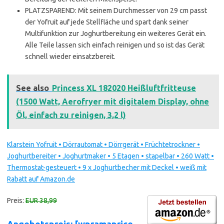
PLATZSPAREND: Mit seinem Durchmesser von 29 cm passt
der Yofruit auf jede Stellfläche und spart dank seiner
Multifunktion zur Joghurtbereitung ein weiteres Gerät ein.
Alle Teile lassen sich einfach reinigen und so ist das Gerät
schnell wieder einsatzbereit.
See also
Princess XL 182020 Heißluftfritteuse
(1500 Watt, Aerofryer mit digitalem Display, ohne
Öl, einfach zu reinigen, 3,2 l)
Klarstein Yofruit • Dörrautomat • Dörrgerät • Früchtetrockner •
Joghurtbereiter • Joghurtmaker • 5 Etagen • stapelbar • 260 Watt •
Thermostat-gesteuert • 9 x Joghurtbecher mit Deckel • weiß mit
Rabatt auf Amazon.de
Preis:
EUR 38,99