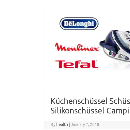
Skip
to
content
Küchenschüssel Schüss
Silikonschüssel Camp
By
health
|
January 7, 2018