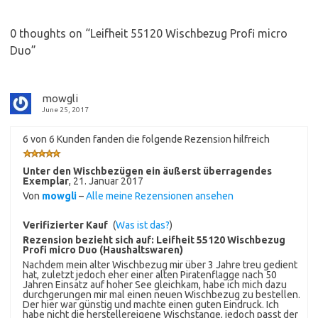
0 thoughts on “
Leifheit 55120 Wischbezug Profi micro
Duo
”
mowgli
June 25, 2017
6 von 6 Kunden fanden die folgende Rezension hilfreich
Unter den Wischbezügen ein äußerst überragendes
Exemplar
,
21. Januar 2017
Von
mowgli
–
Alle meine Rezensionen ansehen
Verifizierter Kauf
(
Was ist das?
)
Rezension bezieht sich auf:
Leifheit 55120 Wischbezug
Profi micro Duo (Haushaltswaren)
Nachdem mein alter Wischbezug mir über 3 Jahre treu gedient
hat, zuletzt jedoch eher einer alten Piratenflagge nach 50
Jahren Einsatz auf hoher See gleichkam, habe ich mich dazu
durchgerungen mir mal einen neuen Wischbezug zu bestellen.
Der hier war günstig und machte einen guten Eindruck. Ich
habe nicht die herstellereigene Wischstange, jedoch passt der