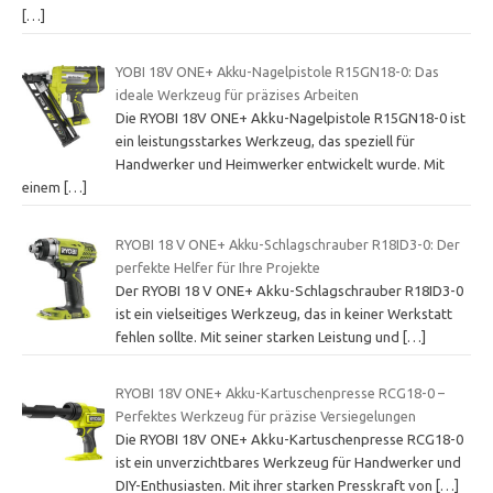
[…]
YOBI 18V ONE+ Akku-Nagelpistole R15GN18-0: Das
ideale Werkzeug für präzises Arbeiten
Die RYOBI 18V ONE+ Akku-Nagelpistole R15GN18-0 ist
ein leistungsstarkes Werkzeug, das speziell für
Handwerker und Heimwerker entwickelt wurde. Mit
einem
[…]
RYOBI 18 V ONE+ Akku-Schlagschrauber R18ID3-0: Der
perfekte Helfer für Ihre Projekte
Der RYOBI 18 V ONE+ Akku-Schlagschrauber R18ID3-0
ist ein vielseitiges Werkzeug, das in keiner Werkstatt
fehlen sollte. Mit seiner starken Leistung und
[…]
RYOBI 18V ONE+ Akku-Kartuschenpresse RCG18-0 –
Perfektes Werkzeug für präzise Versiegelungen
Die RYOBI 18V ONE+ Akku-Kartuschenpresse RCG18-0
ist ein unverzichtbares Werkzeug für Handwerker und
DIY-Enthusiasten. Mit ihrer starken Presskraft von
[…]