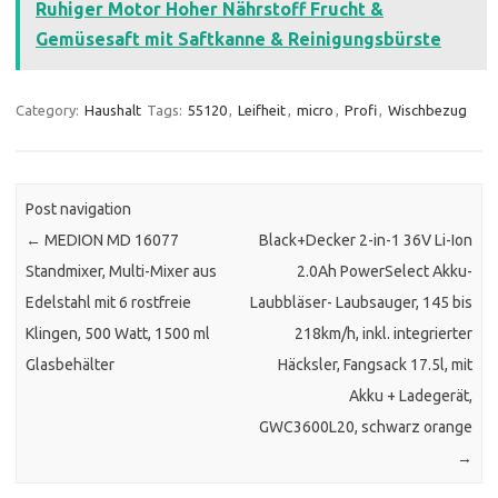
Ruhiger Motor Hoher Nährstoff Frucht &
Gemüsesaft mit Saftkanne & Reinigungsbürste
Category:
Haushalt
Tags:
55120
,
Leifheit
,
micro
,
Profi
,
Wischbezug
Post navigation
←
MEDION MD 16077
Black+Decker 2-in-1 36V Li-Ion
Standmixer, Multi-Mixer aus
2.0Ah PowerSelect Akku-
Edelstahl mit 6 rostfreie
Laubbläser- Laubsauger, 145 bis
Klingen, 500 Watt, 1500 ml
218km/h, inkl. integrierter
Glasbehälter
Häcksler, Fangsack 17.5l, mit
Akku + Ladegerät,
GWC3600L20, schwarz orange
→