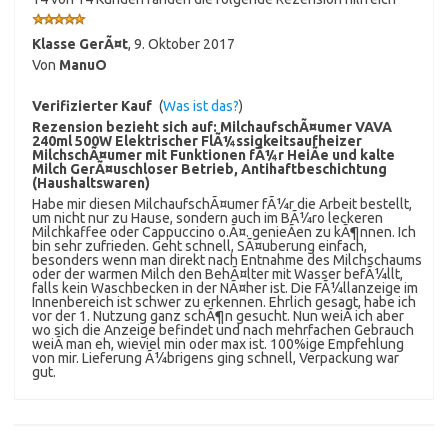
Klasse GerÃ¤t
,
9. Oktober 2017
Von
ManuO
Verifizierter Kauf
(
Was ist das?
)
Rezension bezieht sich auf:
MilchaufschÃ¤umer VAVA
240ml 500W Elektrischer FlÃ¼ssigkeitsaufheizer
MilchschÃ¤umer mit Funktionen fÃ¼r HeiÃe und kalte
Milch GerÃ¤uschloser Betrieb, Antihaftbeschichtung
(Haushaltswaren)
Habe mir diesen MilchaufschÃ¤umer fÃ¼r die Arbeit bestellt,
um nicht nur zu Hause, sondern auch im BÃ¼ro leckeren
Milchkaffee oder Cappuccino o.Ã¤. genieÃen zu kÃ¶nnen. Ich
bin sehr zufrieden. Geht schnell, SÃ¤uberung einfach,
besonders wenn man direkt nach Entnahme des Milchschaums
oder der warmen Milch den BehÃ¤lter mit Wasser befÃ¼llt,
falls kein Waschbecken in der NÃ¤her ist. Die FÃ¼llanzeige im
Innenbereich ist schwer zu erkennen. Ehrlich gesagt, habe ich
vor der 1. Nutzung ganz schÃ¶n gesucht. Nun weiÃ ich aber
wo sich die Anzeige befindet und nach mehrfachen Gebrauch
weiÃ man eh, wieviel min oder max ist. 100%ige Empfehlung
von mir. Lieferung Ã¼brigens ging schnell, Verpackung war
gut.