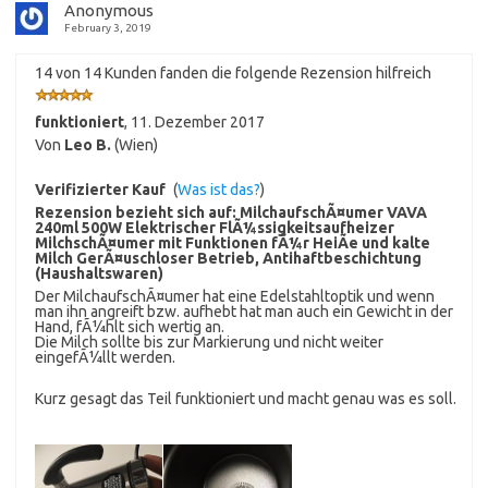
Anonymous
February 3, 2019
14 von 14 Kunden fanden die folgende Rezension hilfreich
funktioniert
,
11. Dezember 2017
Von
Leo B.
(Wien)
Verifizierter Kauf
(
Was ist das?
)
Rezension bezieht sich auf:
MilchaufschÃ¤umer VAVA
240ml 500W Elektrischer FlÃ¼ssigkeitsaufheizer
MilchschÃ¤umer mit Funktionen fÃ¼r HeiÃe und kalte
Milch GerÃ¤uschloser Betrieb, Antihaftbeschichtung
(Haushaltswaren)
Der MilchaufschÃ¤umer hat eine Edelstahltoptik und wenn
man ihn angreift bzw. aufhebt hat man auch ein Gewicht in der
Hand, fÃ¼hlt sich wertig an.
Die Milch sollte bis zur Markierung und nicht weiter
eingefÃ¼llt werden.
Kurz gesagt das Teil funktioniert und macht genau was es soll.