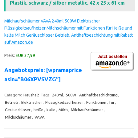
Plastik, schwarz / silber metallic, 42 x 25 x 61 cm
Milchaufschäumer VAVA 240ml 500W Elektrischer
Flüssigkeitsaufheizer Milchschäumer mit Funktionen für Heiße und
kalte Milch Geräuschloser Betrieb, Antihaftbeschichtung mit Rabatt
auf Amazon.de
Preis:
EUR 37,99
Angebotspreis: [wpramaprice
asin=”B06XPVSVZG”]
Category:
Haushalt
Tags:
240ml
,
500W
,
Antihaftbeschichtung
,
Betrieb
,
Elektrischer
,
Flüssigkeitsaufheizer
,
Funktionen
,
für
,
Geräuschloser
,
heiße
,
kalte
,
Milch
,
Milchaufschäumer
,
Milchschäumer
,
VAVA