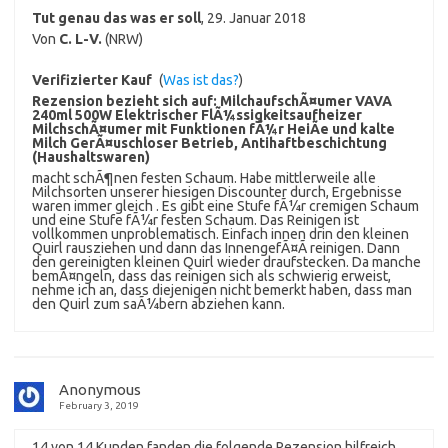
Tut genau das was er soll
,
29. Januar 2018
Von
C. L-V.
(NRW)
Verifizierter Kauf
(
Was ist das?
)
Rezension bezieht sich auf:
MilchaufschÃ¤umer VAVA
240ml 500W Elektrischer FlÃ¼ssigkeitsaufheizer
MilchschÃ¤umer mit Funktionen fÃ¼r HeiÃe und kalte
Milch GerÃ¤uschloser Betrieb, Antihaftbeschichtung
(Haushaltswaren)
macht schÃ¶nen festen Schaum. Habe mittlerweile alle
Milchsorten unserer hiesigen Discounter durch, Ergebnisse
waren immer gleich . Es gibt eine Stufe fÃ¼r cremigen Schaum
und eine Stufe fÃ¼r festen Schaum. Das Reinigen ist
vollkommen unproblematisch. Einfach innen drin den kleinen
Quirl rausziehen und dann das InnengefÃ¤Ã reinigen. Dann
den gereinigten kleinen Quirl wieder draufstecken. Da manche
bemÃ¤ngeln, dass das reinigen sich als schwierig erweist,
nehme ich an, dass diejenigen nicht bemerkt haben, dass man
den Quirl zum saÃ¼bern abziehen kann.
Anonymous
February 3, 2019
14 von 14 Kunden fanden die folgende Rezension hilfreich