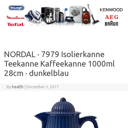
Skip
to
content
NORDAL · 7979 Isolierkanne
Teekanne Kaffeekanne 1000ml
28cm · dunkelblau
By
health
|
December 3, 2017