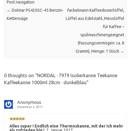
Post navigation
←
Dolmar PS420SC-45 Benzin-
Fackelmann Kaffeedosierlöffel,
Kettensäge
Löffel aus Edelstahl, Messlöffel
für Kaffee –
spülmaschinengeeignet
(Fassungsvermögen: ca. 8
Gramm), Menge: 1 Stück
→
0 thoughts on “
NORDAL · 7979 Isolierkanne Teekanne
Kaffeekanne 1000ml 28cm · dunkelblau
”
Anonymous
December 3, 2017
Alles super ! Endlich eine Thermoskanne, mit der ich mehr
als zufrieden bin !
,
7. Januar 2017