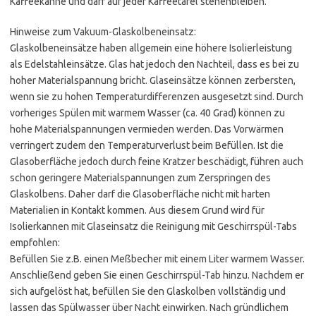
Kaffeekanne und darf auf jeder Kaffeetafel stehenbleiben.
Hinweise zum Vakuum-Glaskolbeneinsatz:
Glaskolbeneinsätze haben allgemein eine höhere Isolierleistung
als Edelstahleinsätze. Glas hat jedoch den Nachteil, dass es bei zu
hoher Materialspannung bricht. Glaseinsätze können zerbersten,
wenn sie zu hohen Temperaturdifferenzen ausgesetzt sind. Durch
vorheriges Spülen mit warmem Wasser (ca. 40 Grad) können zu
hohe Materialspannungen vermieden werden. Das Vorwärmen
verringert zudem den Temperaturverlust beim Befüllen. Ist die
Glasoberfläche jedoch durch feine Kratzer beschädigt, führen auch
schon geringere Materialspannungen zum Zerspringen des
Glaskolbens. Daher darf die Glasoberfläche nicht mit harten
Materialien in Kontakt kommen. Aus diesem Grund wird für
Isolierkannen mit Glaseinsatz die Reinigung mit Geschirrspül-Tabs
empfohlen:
Befüllen Sie z.B. einen Meßbecher mit einem Liter warmem Wasser.
Anschließend geben Sie einen Geschirrspül-Tab hinzu. Nachdem er
sich aufgelöst hat, befüllen Sie den Glaskolben vollständig und
lassen das Spülwasser über Nacht einwirken. Nach gründlichem