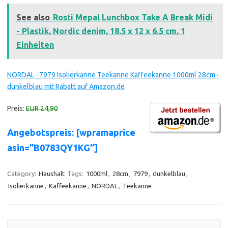
See also
Rosti Mepal Lunchbox Take A Break Midi
- Plastik, Nordic denim, 18.5 x 12 x 6.5 cm, 1
Einheiten
NORDAL · 7979 Isolierkanne Teekanne Kaffeekanne 1000ml 28cm ·
dunkelblau mit Rabatt auf Amazon.de
Preis:
EUR 24,90
Angebotspreis: [wpramaprice
asin=”B0783QY1KG”]
Category:
Haushalt
Tags:
1000ml
,
28cm
,
7979
,
dunkelblau
,
Isolierkanne
,
Kaffeekanne
,
NORDAL
,
Teekanne