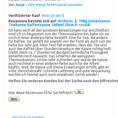
Von
Anne
–
Alle meine Rezensionen ansehen
Verifizierter Kauf
(
Was ist das?
)
Rezension bezieht sich auf:
NORDAL Â· 7986 Isolierkanne
Teekanne Kaffeekanne 1000ml 28cm Â· rosÃ©
Ich kann mich all den positiven Bewertungen nur anschließen.
Weil ich so begeistert von der Thermoskanne bin, habe ich sie
noch in einer anderen Farbe bestellt. Eine für Tee, die andere
für Kaffee. Sie gefällt mir sowohl von der Form als auch von der
Farbe her sehr gut. Mein Test hat ergeben, dass der Tee und
auch der Kaffee über Stunden hinweg in der Kanne richtig heiß
bleibt. Nach ca. 7 Stunden ist die darin befindliche Flüssigkeit
immerhin noch lauwarm. Das schaffen die wenigsten
Thermoskannen. Ich bin sehr zufrieden und würde die Kanne
auch nochmal in einer anderen Farbe auch für die Arbeit
kaufen. Weil die Kanne voll meine Erwartungen erfüllt, gibt es
volle Sternchenzahl. Schnelle Lieferung und gute Verpackung
möchte ich hiermit auch noch erwähnen. Gerne wieder !
Helfen Sie anderen Kunden bei der Suche nach den hilfreich
War diese Rezension fÃ¼r Sie hilfreich?
Missbrauch melden