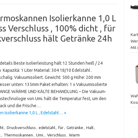
rmoskannen Isolierkanne 1,0 L
ss Verschluss , 100% dicht , für
Kar
verschluss hält Getränke 24h
Wer
Mit 
etails Beste Isolierleistung hält 12 Stunden heiß / 24
Kapazitä: 1 Liter Material: 304 18/10 Edelstahl .
chalig. Vakuumisoliert. Gewicht: 500 g Höhe: 200 mm
sser unten: 135mm Paket erhalten: 1 x Vakuumisolierte
LANGE WÄRME UND KÄLTE BEHANDLUNG – Die Vakuum-
Wah
nstechnologie von Umi. hält die Temperatur fest, um den
Kos
ck und die Frische…
Isolierkanne 1,0 L , Edelstahl… »
cht
,
Druckverschluss
,
edelstahl
,
für
,
Getränke
,
Halt
,
k
,
Thermoskannen
,
Umi.
,
Verschluss
,
Warm