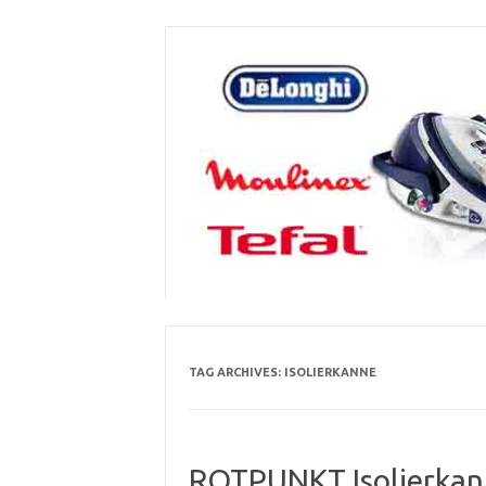
Skip
to
content
TAG ARCHIVES:
ISOLIERKANNE
ROTPUNKT Isolierkanne 