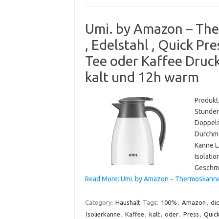
Umi. by Amazon – The
, Edelstahl , Quick Pre
Tee oder Kaffee Druck
kalt und 12h warm
Produktd
Stunden 
Doppels
Durchme
Kanne 
Isolatio
Geschma
Read More: Umi. by Amazon – Thermoskannen 
Category:
Haushalt
Tags:
100%
,
Amazon
,
di
Isolierkanne
,
Kaffee
,
kalt
,
oder
,
Press
,
Quic