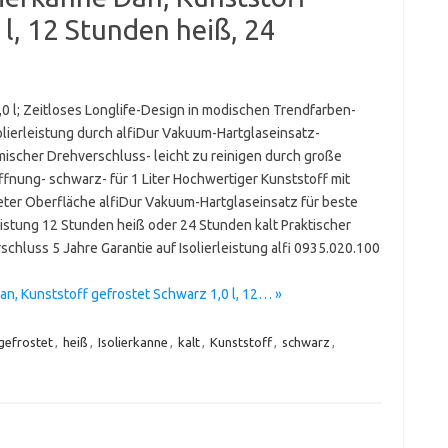
 l, 12 Stunden heiß, 24
1,0 l; Zeitloses Longlife-Design in modischen Trendfarben-
olierleistung durch alfiDur Vakuum-Hartglaseinsatz-
ischer Drehverschluss- leicht zu reinigen durch große
ffnung- schwarz- für 1 Liter Hochwertiger Kunststoff mit
eter Oberfläche alfiDur Vakuum-Hartglaseinsatz für beste
eistung 12 Stunden heiß oder 24 Stunden kalt Praktischer
chluss 5 Jahre Garantie auf Isolierleistung alfi 0935.020.100
an, Kunststoff gefrostet Schwarz 1,0 l, 12… »
gefrostet
,
heiß
,
Isolierkanne
,
kalt
,
Kunststoff
,
schwarz
,