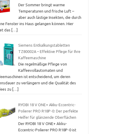
Der Sommer bringt warme
Temperaturen und frische Luft –
aber auch lästige Insekten, die durch
ene Fenster ins Haus gelangen können. Hier
tet das
[…]
Siemens Entkalkungstabletten
TZ80002A – Effektive Pflege für Ihre
Kaffeemaschine
Die regelmäßige Pflege von
Kaffeevollautomaten und
feemaschinen ist entscheidend, um deren
ensdauer zu verlängern und die Qualität des
fees zu
[…]
RYOBI 18 V ONE+ Akku-Eccentric-
Polierer PRO R18P-0: Der perfekte
Helfer für glänzende Oberflächen
Der RYOBI 18 V ONE+ Akku-
Eccentric-Polierer PRO R18P-0 ist