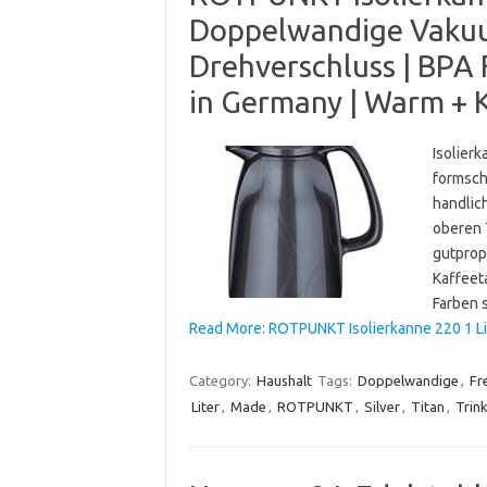
Doppelwandige Vakuum
Drehverschluss | BPA 
in Germany | Warm + K
Isolierk
formsch
handlic
oberen T
gutprop
Kaffeeta
Farben 
Read More: ROTPUNKT Isolierkanne 220 1 Li
Category:
Haushalt
Tags:
Doppelwandige
,
Fr
Liter
,
Made
,
ROTPUNKT
,
Silver
,
Titan
,
Trin