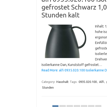
gefrostet Schwarz 1,0
Stunden kalt
Inhalt: 
hohe Is
ergonom
Einfüllö
gefrost
Isolierl
Drehvers
Isolierkanne Dan, Kunststoff gefrostet…
Read More: alfi 0935.020.100 Isolierkanne D
Category:
Haushalt
Tags:
0935.020.100
,
Alfi
,
Stunden