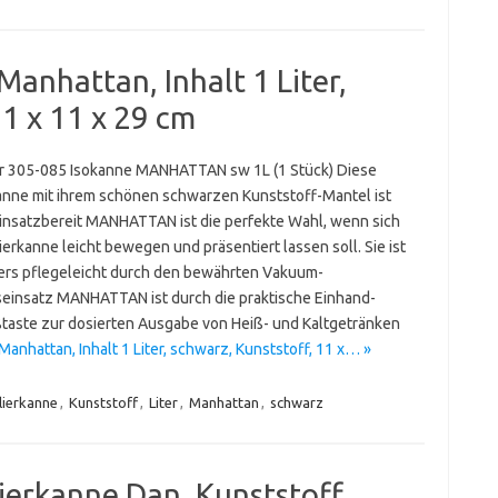
Manhattan, Inhalt 1 Liter,
11 x 11 x 29 cm
 305-085 Isokanne MANHATTAN sw 1L (1 Stück) Diese
kanne mit ihrem schönen schwarzen Kunststoff-Mantel ist
insatzbereit MANHATTAN ist die perfekte Wahl, wenn sich
lierkanne leicht bewegen und präsentiert lassen soll. Sie ist
rs pflegeleicht durch den bewährten Vakuum-
seinsatz MANHATTAN ist durch die praktische Einhand-
taste zur dosierten Ausgabe von Heiß- und Kaltgetränken
anhattan, Inhalt 1 Liter, schwarz, Kunststoff, 11 x… »
lierkanne
,
Kunststoff
,
Liter
,
Manhattan
,
schwarz
lierkanne Dan, Kunststoff