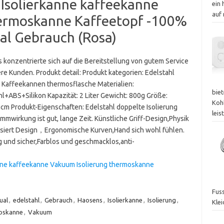
 Isolierkanne kaffeekanne
ein
auf
hermoskanne Kaffeetopf -100%
ual Gebrauch (Rosa)
 konzentrierte sich auf die Bereitstellung von gutem Service
re Kunden. Produkt detail: Produkt kategorien: Edelstahl
Kaffeekannen thermosflasche Materialien:
bie
hl+ABS+Silikon Kapazität: 2 Liter Gewicht: 800g Größe:
Koh
cm Produkt-Eigenschaften: Edelstahl doppelte Isolierung
lei
mmwirkung ist gut, lange Zeit. Künstliche Griff-Design,Physik
lisiert Design，Ergonomische Kurven,Hand sich wohl fühlen.
g und sicher,Farblos und geschmacklos,anti-
anne kaffeekanne Vakuum Isolierung thermoskanne
Fuss
ual
,
edelstahl
,
Gebrauch
,
Haosens
,
Isolierkanne
,
Isolierung
,
Kle
oskanne
,
Vakuum