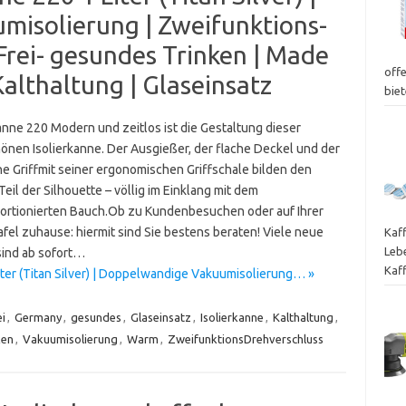
isolierung | Zweifunktions-
Frei- gesundes Trinken | Made
off
althaltung | Glaseinsatz
bie
anne 220 Modern und zeitlos ist die Gestaltung dieser
önen Isolierkanne. Der Ausgießer, der flache Deckel und der
he Griffmit seiner ergonomischen Griffschale bilden den
eil der Silhouette – völlig im Einklang mit dem
ortionierten Bauch.Ob zu Kundenbesuchen oder auf Ihrer
fel zuhause: hiermit sind Sie bestens beraten! Viele neue
Kaf
Leb
sind ab sofort…
Kaf
ter (Titan Silver) | Doppelwandige Vakuumisolierung… »
ei
,
Germany
,
gesundes
,
Glaseinsatz
,
Isolierkanne
,
Kalthaltung
,
ken
,
Vakuumisolierung
,
Warm
,
ZweifunktionsDrehverschluss