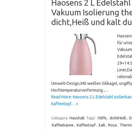
Haosens 2 L Edelstahl
Vakuum Isolierung t
dicht,Heiß und kalt d
Haosens
für unse
Vakuum 
Edelsta
29×14.5
Liner,Dä
rationa
Umwelt-Design,Mit weißen Silikagel, ungifti
Hochtemperaturverformung ,…
Read More: Haosens 2 L Edelstahl Isolierk
Kaffeetopf… »
Category:
Haushalt
Tags:
100%
,
dichtHeiß
,
D
Kaffeekanne
,
Kaffeetopf
,
kalt
,
Rosa
,
Therm