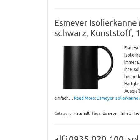
Esmeyer Isolierkanne 
schwarz, Kunststoff, 
Esmeyer
Isolier
immer E
Ihre Iso
besonde
Hartgla
Ausgieß
einfach…
Read More: Esmeyer Isolierkanne M
Category:
Haushalt
Tags:
Esmeyer
,
Inhalt
,
Iso
alfi 0935.020.100 Iso