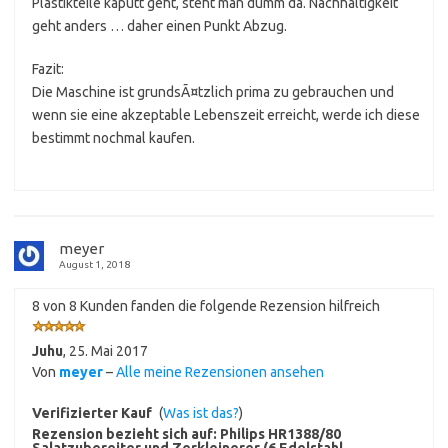
Plastikteile kaputt geht, steht man dumm da. Nachhaltigkeit
geht anders … daher einen Punkt Abzug.
Fazit:
Die Maschine ist grundsÃ¤tzlich prima zu gebrauchen und
wenn sie eine akzeptable Lebenszeit erreicht, werde ich diese
bestimmt nochmal kaufen.
meyer
August 1, 2018
8 von 8 Kunden fanden die folgende Rezension hilfreich
Juhu
,
25. Mai 2017
Von
meyer
–
Alle meine Rezensionen ansehen
Verifizierter Kauf
(
Was ist das?
)
Rezension bezieht sich auf:
Philips HR1388/80
Salatzubereiter und Zerkleinerer (6 Edelstahl-