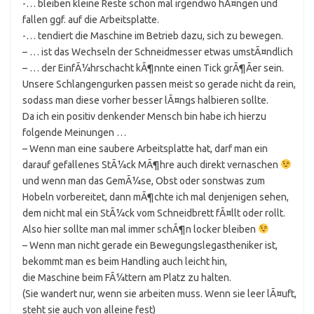
-… bleiben kleine Reste schon mal irgendwo hÃ¤ngen und
fallen ggf. auf die Arbeitsplatte.
-… tendiert die Maschine im Betrieb dazu, sich zu bewegen.
– … ist das Wechseln der Schneidmesser etwas umstÃ¤ndlich
– … der EinfÃ¼hrschacht kÃ¶nnte einen Tick grÃ¶Ãer sein.
Unsere Schlangengurken passen meist so gerade nicht da rein,
sodass man diese vorher besser lÃ¤ngs halbieren sollte.
Da ich ein positiv denkender Mensch bin habe ich hierzu
folgende Meinungen …
– Wenn man eine saubere Arbeitsplatte hat, darf man ein
darauf gefallenes StÃ¼ck MÃ¶hre auch direkt vernaschen
und wenn man das GemÃ¼se, Obst oder sonstwas zum
Hobeln vorbereitet, dann mÃ¶chte ich mal denjenigen sehen,
dem nicht mal ein StÃ¼ck vom Schneidbrett fÃ¤llt oder rollt.
Also hier sollte man mal immer schÃ¶n locker bleiben
– Wenn man nicht gerade ein Bewegungslegastheniker ist,
bekommt man es beim Handling auch leicht hin,
die Maschine beim FÃ¼ttern am Platz zu halten.
(Sie wandert nur, wenn sie arbeiten muss. Wenn sie leer lÃ¤uft,
steht sie auch von alleine fest)