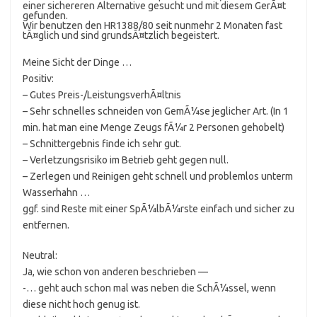
einer sichereren Alternative gesucht und mit diesem GerÃ¤t
gefunden.
Wir benutzen den HR1388/80 seit nunmehr 2 Monaten fast
tÃ¤glich und sind grundsÃ¤tzlich begeistert.
Meine Sicht der Dinge …
Positiv:
– Gutes Preis-/LeistungsverhÃ¤ltnis
– Sehr schnelles schneiden von GemÃ¼se jeglicher Art. (In 1
min. hat man eine Menge Zeugs fÃ¼r 2 Personen gehobelt)
– Schnittergebnis finde ich sehr gut.
– Verletzungsrisiko im Betrieb geht gegen null.
– Zerlegen und Reinigen geht schnell und problemlos unterm
Wasserhahn …
ggf. sind Reste mit einer SpÃ¼lbÃ¼rste einfach und sicher zu
entfernen.
Neutral:
Ja, wie schon von anderen beschrieben —
-… geht auch schon mal was neben die SchÃ¼ssel, wenn
diese nicht hoch genug ist.