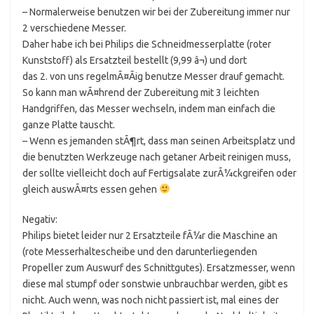
– Normalerweise benutzen wir bei der Zubereitung immer nur
2 verschiedene Messer.
Daher habe ich bei Philips die Schneidmesserplatte (roter
Kunststoff) als Ersatzteil bestellt (9,99 â¬) und dort
das 2. von uns regelmÃ¤Ãig benutze Messer drauf gemacht.
So kann man wÃ¤hrend der Zubereitung mit 3 leichten
Handgriffen, das Messer wechseln, indem man einfach die
ganze Platte tauscht.
– Wenn es jemanden stÃ¶rt, dass man seinen Arbeitsplatz und
die benutzten Werkzeuge nach getaner Arbeit reinigen muss,
der sollte vielleicht doch auf Fertigsalate zurÃ¼ckgreifen oder
gleich auswÃ¤rts essen gehen
Negativ:
Philips bietet leider nur 2 Ersatzteile fÃ¼r die Maschine an
(rote Messerhaltescheibe und den darunterliegenden
Propeller zum Auswurf des Schnittgutes). Ersatzmesser, wenn
diese mal stumpf oder sonstwie unbrauchbar werden, gibt es
nicht. Auch wenn, was noch nicht passiert ist, mal eines der