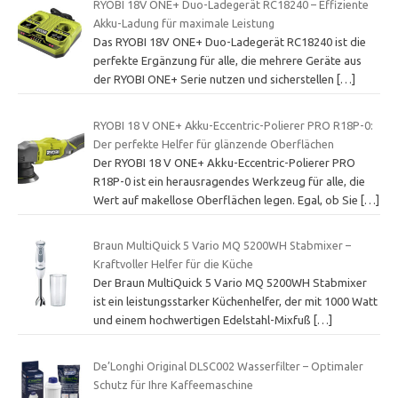
RYOBI 18V ONE+ Duo-Ladegerät RC18240 – Effiziente
Akku-Ladung für maximale Leistung
Das RYOBI 18V ONE+ Duo-Ladegerät RC18240 ist die
perfekte Ergänzung für alle, die mehrere Geräte aus
der RYOBI ONE+ Serie nutzen und sicherstellen
[…]
RYOBI 18 V ONE+ Akku-Eccentric-Polierer PRO R18P-0:
Der perfekte Helfer für glänzende Oberflächen
Der RYOBI 18 V ONE+ Akku-Eccentric-Polierer PRO
R18P-0 ist ein herausragendes Werkzeug für alle, die
Wert auf makellose Oberflächen legen. Egal, ob Sie
[…]
Braun MultiQuick 5 Vario MQ 5200WH Stabmixer –
Kraftvoller Helfer für die Küche
Der Braun MultiQuick 5 Vario MQ 5200WH Stabmixer
ist ein leistungsstarker Küchenhelfer, der mit 1000 Watt
und einem hochwertigen Edelstahl-Mixfuß
[…]
De’Longhi Original DLSC002 Wasserfilter – Optimaler
Schutz für Ihre Kaffeemaschine