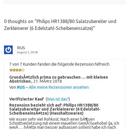
0 thoughts on “
Philips HR1388/80 Salatzubereiter und
Zerkleinerer (6 Edelstahl-Scheibeneinsätze)
”
RUS
August 1, 2018
7 von 7 Kunden fanden die folgende Rezension hilfreich
GrundsÃ¤tzlich prima zu gebrauchen … mit kleinen
Abstrichen.
,
21. MÃ¤rz 2018
Von
RUS
–
Alle meine Rezensionen ansehen
Verifizierter Kauf
(
Was ist das?
)
Rezension bezieht sich auf:
Philips HR1388/80
Salatzubereiter und Zerkleinerer (6 Edelstahl-
ScheibeneinsÃ¤tze) (Haushaltswaren)
Wir essen sehr viel Rohkost. Nach einer bÃ¶sen
Schnittverletzung mit einem mauellen GemÃ¼sehobel (ja, ich
weiÃ … hÃ¤tte man besser aufpassen sollen) habe ich nach