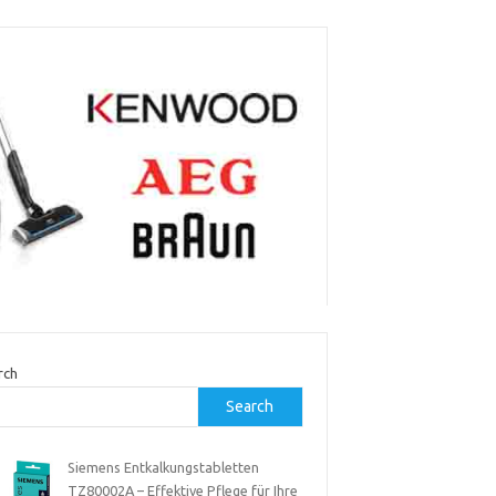
rch
Search
Siemens Entkalkungstabletten
TZ80002A – Effektive Pflege für Ihre