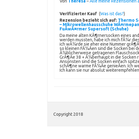
Von
Theresa
–
Alle meine Rezensionen
Verifizierter Kauf
(
Was ist das?
)
Rezension bezieht sich auf:
Thermo So
– Mikrowellenhausschuhe WÃ¤rmepa
FuÃwÃ¤rmer Supersoft (Schuhe)
Da meine alten KÃ¶rnersocken eines ande
werden mussten, habe ich mich fÃ¼r diese
ich wÃ¼rde sie eher eine Nummer grÃ¶Ãe
so kleinen FÃ¼Ãen sind die Socken bei d
Ã¼blicherweise getragenen Flauschsocke
GrÃ¶Ãe 38 + Ã¼berhaupt in die Socken
Ansonsten sind die Socken einfach spit
schÃ¶ne warme FÃ¼Ãe genieÃen. Ich wei
Ich kann sie nur absolut weiterempfehlen
Copyright 2018