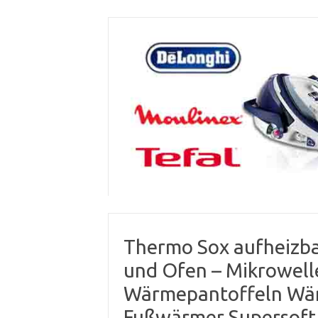
Skip
to
content
Thermo Sox aufheizba
und Ofen – Mikrowel
Wärmepantoffeln Wä
Fußwärmer Supersoft,