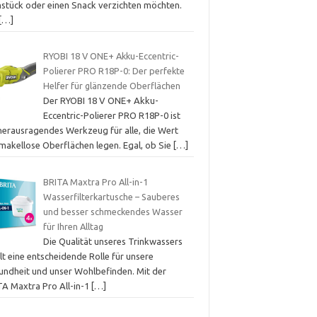
hstück oder einen Snack verzichten möchten.
[…]
RYOBI 18 V ONE+ Akku-Eccentric-
Polierer PRO R18P-0: Der perfekte
Helfer für glänzende Oberflächen
Der RYOBI 18 V ONE+ Akku-
Eccentric-Polierer PRO R18P-0 ist
 herausragendes Werkzeug für alle, die Wert
 makellose Oberflächen legen. Egal, ob Sie
[…]
BRITA Maxtra Pro All-in-1
Wasserfilterkartusche – Sauberes
und besser schmeckendes Wasser
für Ihren Alltag
Die Qualität unseres Trinkwassers
lt eine entscheidende Rolle für unsere
undheit und unser Wohlbefinden. Mit der
TA Maxtra Pro All-in-1
[…]