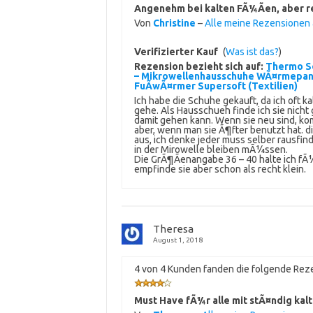
Angenehm bei kalten FÃ¼Ãen, aber r
Von
Christine
–
Alle meine Rezensionen
Verifizierter Kauf
(
Was ist das?
)
Rezension bezieht sich auf:
Thermo So
– Mikrowellenhausschuhe WÃ¤rmepa
FuÃwÃ¤rmer Supersoft (Textilien)
Ich habe die Schuhe gekauft, da ich oft k
gehe. Als Hausschueh finde ich sie nicht
damit gehen kann. Wenn sie neu sind, kom
aber, wenn man sie Ã¶fter benutzt hat. d
aus, ich denke jeder muss selber rausfi
in der Mirowelle bleiben mÃ¼ssen.
Die GrÃ¶Ãenangabe 36 – 40 halte ich fÃ¼r
empfinde sie aber schon als recht klein.
Theresa
August 1, 2018
4 von 4 Kunden fanden die folgende Reze
Must Have fÃ¼r alle mit stÃ¤ndig kal