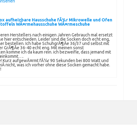
 ansehen
x aufheizbare Hausschuhe fÃ¼r Mikrowelle und Ofen
ntoffeln WÃ¤rmehausschuhe WÃ¤rmeschuhe
ren Herstellers nach einigen Jahren Gebrauch mal ersetzt
 hier entschieden. Leider sind die Socken doch echt eng,
r bestellen. Ich habe SchuhgrÃ¶Ãe 36/37 und selbst mit
er GrÃ¶Ãe 36-40 echt eng. Mit meinen sonst
n komme ich da kaum rein. ich bezweifle, dass jemand mit
 reinkommt….
ze! Kurz aufgewÃ¤rmt fÃ¼r 90 Sekunden bei 800 Watt und
Ã nicht, was ich vorher ohne diese Socken gemacht habe.
!