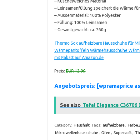
– Kuschelweiches Material
– Leinsamenfüllung speichert die Wärme fü
– Aussenmaterial: 100% Polyester
– Füllung: 100% Leinsamen
– Gesamtgewicht: ca. 760g
Thermo Sox aufheizbare Hausschuhe für M
Wärmepantoffeln Wärmehausschuhe Wärmes
mit Rabatt auf Amazon.de
Preis:
EUR 12,99
Angebotspreis: [wpramaprice 
See also
Tefal Elegance C36706 
Category:
Haushalt
Tags:
aufheizbare
,
Farbe
Mikrowellenhausschuhe
,
Ofen
,
Supersoft
,
Th