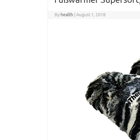
By
health
|
August 1, 2018