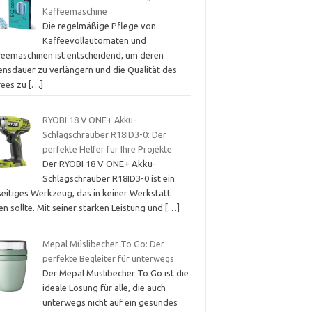
Kaffeemaschine
Die regelmäßige Pflege von
Kaffeevollautomaten und
feemaschinen ist entscheidend, um deren
ensdauer zu verlängern und die Qualität des
fees zu
[…]
RYOBI 18 V ONE+ Akku-
Schlagschrauber R18ID3-0: Der
perfekte Helfer für Ihre Projekte
Der RYOBI 18 V ONE+ Akku-
Schlagschrauber R18ID3-0 ist ein
seitiges Werkzeug, das in keiner Werkstatt
en sollte. Mit seiner starken Leistung und
[…]
Mepal Müslibecher To Go: Der
perfekte Begleiter für unterwegs
Der Mepal Müslibecher To Go ist die
ideale Lösung für alle, die auch
unterwegs nicht auf ein gesundes