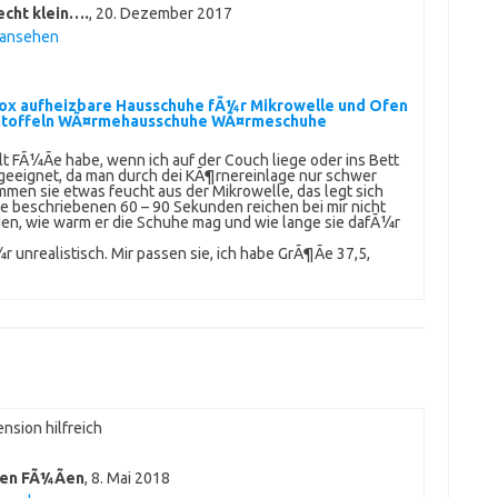
echt klein….
,
20. Dezember 2017
 ansehen
x aufheizbare Hausschuhe fÃ¼r Mikrowelle und Ofen
ntoffeln WÃ¤rmehausschuhe WÃ¤rmeschuhe
alt FÃ¼Ãe habe, wenn ich auf der Couch liege oder ins Bett
 geeignet, da man durch dei KÃ¶rnereinlage nur schwer
men sie etwas feucht aus der Mikrowelle, das legt sich
ie beschriebenen 60 – 90 Sekunden reichen bei mir nicht
nden, wie warm er die Schuhe mag und wie lange sie dafÃ¼r
 unrealistisch. Mir passen sie, ich habe GrÃ¶Ãe 37,5,
nsion hilfreich
ten FÃ¼Ãen
,
8. Mai 2018