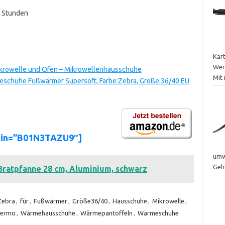
r Stunden
Kar
Wer
ikrowelle und Ofen – Mikrowellenhausschuhe
Mit 
chuhe Fußwärmer Supersoft, Farbe:Zebra, Größe:36/40 EU
asin=”B01N3TAZU9″]
umwe
Geh
Bratpfanne 28 cm, Aluminium, schwarz
Zebra
,
für
,
Fußwärmer
,
Größe36/40
,
Hausschuhe
,
Mikrowelle
,
ermo
,
Wärmehausschuhe
,
Wärmepantoffeln
,
Wärmeschuhe