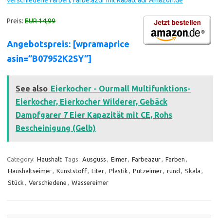
verschiedene Farben, Farbe:azur mit Rabatt auf Amazon.de
Preis:
EUR 14,99
Angebotspreis: [wpramaprice
asin=”B07952K2SY”]
See also
Eierkocher - Ourmall Multifunktions-
Eierkocher, Eierkocher Wilderer, Gebäck
Dampfgarer 7 Eier Kapazität mit CE, Rohs
Bescheinigung (Gelb)
Category:
Haushalt
Tags:
Ausguss
,
Eimer
,
Farbeazur
,
Farben
,
Haushaltseimer
,
Kunststoff
,
Liter
,
Plastik
,
Putzeimer
,
rund
,
Skala
,
Stück
,
Verschiedene
,
Wassereimer