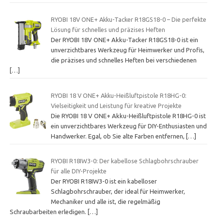
RYOBI 18V ONE+ Akku-Tacker R18GS18-0 – Die perfekte
Lösung für schnelles und präzises Heften
Der RYOBI 18V ONE+ Akku-Tacker R18GS18-0 ist ein
unverzichtbares Werkzeug für Heimwerker und Profis,
die präzises und schnelles Heften bei verschiedenen
[…]
RYOBI 18 V ONE+ Akku-Heißluftpistole R18HG-0:
Vielseitigkeit und Leistung für kreative Projekte
Die RYOBI 18 V ONE+ Akku-Heißluftpistole R18HG-0 ist
ein unverzichtbares Werkzeug für DIY-Enthusiasten und
Handwerker. Egal, ob Sie alte Farben entfernen,
[…]
RYOBI R18IW3-0: Der kabellose Schlagbohrschrauber
für alle DIY-Projekte
Der RYOBI R18IW3-0 ist ein kabelloser
Schlagbohrschrauber, der ideal für Heimwerker,
Mechaniker und alle ist, die regelmäßig
Schraubarbeiten erledigen.
[…]