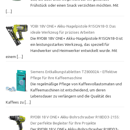
Frühstück oder einen Snack verzichten möchten. Mit
[…]
YOBI 18V ONE+ Akku-Nagelpistole R15GN18-0: Das
ideale Werkzeug für präzises Arbeiten
Die RYOBI 18V ONE+ Akku-Nagelpistole R15GN18-0 ist
ein leistungsstarkes Werkzeug, das speziell für
Handwerker und Heimwerker entwickelt wurde. Mit
einem
[…]
Siemens Entkalkungstabletten TZ80002A – Effektive
Pflege für Ihre Kaffeemaschine
Die regelmäßige Pflege von Kaffeevollautomaten und
Kaffeemaschinen ist entscheidend, um deren
Lebensdauer zu verlängern und die Qualität des
Kaffees zu
[…]
RYOBI 18 V ONE+ Akku-Bohrschrauber R18DD3-215S:
Der perfekte Begleiter für Ihre Projekte
Der RYOBI 18 V ONE+ Akku-Bohrschrauber R18DD3-