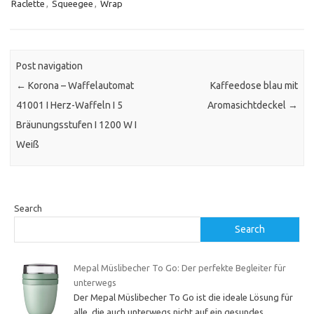
Raclette
,
Squeegee
,
Wrap
Post navigation
←
Korona – Waffelautomat
Kaffeedose blau mit
41001 I Herz-Waffeln I 5
Aromasichtdeckel
→
Bräunungsstufen I 1200 W I
Weiß
Search
Search
Mepal Müslibecher To Go: Der perfekte Begleiter für
unterwegs
Der Mepal Müslibecher To Go ist die ideale Lösung für
alle, die auch unterwegs nicht auf ein gesundes