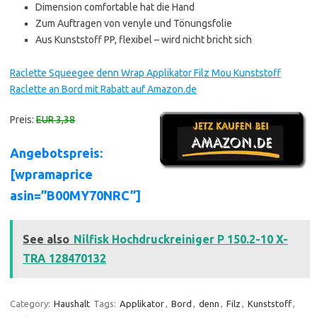
Dimension comfortable hat die Hand
Zum Auftragen von venyle und Tönungsfolie
Aus Kunststoff PP, flexibel – wird nicht bricht sich
Raclette Squeegee denn Wrap Applikator Filz Mou Kunststoff
Raclette an Bord mit Rabatt auf Amazon.de
Preis:
EUR 3,38
Angebotspreis:
[wpramaprice
asin=”B00MY70NRC”]
See also
Nilfisk Hochdruckreiniger P 150.2-10 X-
TRA 128470132
Category:
Haushalt
Tags:
Applikator
,
Bord
,
denn
,
Filz
,
Kunststoff
,