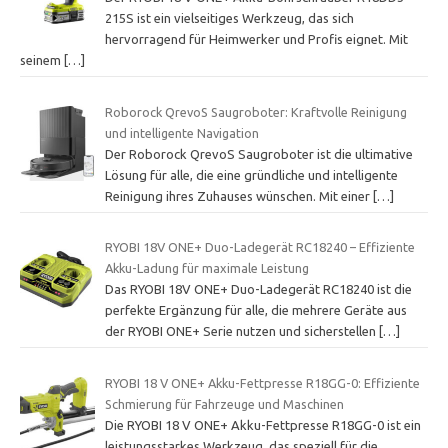
215S ist ein vielseitiges Werkzeug, das sich
hervorragend für Heimwerker und Profis eignet. Mit
seinem
[…]
Roborock QrevoS Saugroboter: Kraftvolle Reinigung
und intelligente Navigation
Der Roborock QrevoS Saugroboter ist die ultimative
Lösung für alle, die eine gründliche und intelligente
Reinigung ihres Zuhauses wünschen. Mit einer
[…]
RYOBI 18V ONE+ Duo-Ladegerät RC18240 – Effiziente
Akku-Ladung für maximale Leistung
Das RYOBI 18V ONE+ Duo-Ladegerät RC18240 ist die
perfekte Ergänzung für alle, die mehrere Geräte aus
der RYOBI ONE+ Serie nutzen und sicherstellen
[…]
RYOBI 18 V ONE+ Akku-Fettpresse R18GG-0: Effiziente
Schmierung für Fahrzeuge und Maschinen
Die RYOBI 18 V ONE+ Akku-Fettpresse R18GG-0 ist ein
leistungsstarkes Werkzeug, das speziell für die