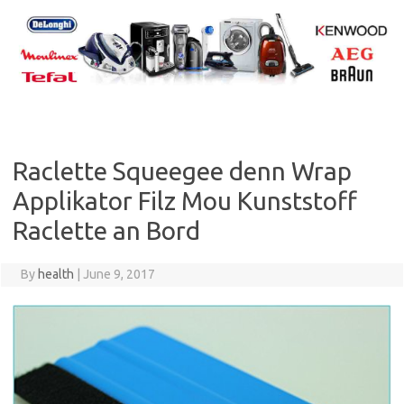
Skip
to
content
Raclette Squeegee denn Wrap
Applikator Filz Mou Kunststoff
Raclette an Bord
By
health
|
June 9, 2017