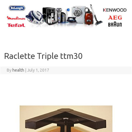
Skip
to
content
Raclette Triple ttm30
By
health
|
July 1, 2017