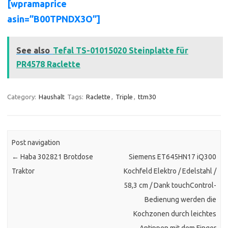
[wpramaprice
asin=”B00TPNDX3O”]
See also
Tefal TS-01015020 Steinplatte für
PR4578 Raclette
Category:
Haushalt
Tags:
Raclette
,
Triple
,
ttm30
Post navigation
←
Haba 302821 Brotdose
Siemens ET645HN17 iQ300
Traktor
Kochfeld Elektro / Edelstahl /
58,3 cm / Dank touchControl-
Bedienung werden die
Kochzonen durch leichtes
Antippen mit dem Finger