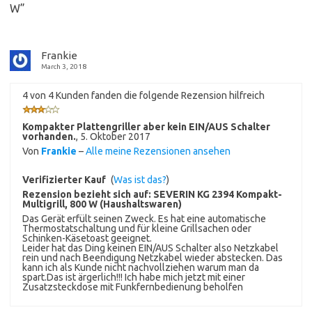
W
”
Frankie
March 3, 2018
4 von 4 Kunden fanden die folgende Rezension hilfreich
Kompakter Plattengriller aber kein EIN/AUS Schalter
vorhanden.
,
5. Oktober 2017
Von
Frankie
–
Alle meine Rezensionen ansehen
Verifizierter Kauf
(
Was ist das?
)
Rezension bezieht sich auf:
SEVERIN KG 2394 Kompakt-
Multigrill, 800 W (Haushaltswaren)
Das Gerät erfült seinen Zweck. Es hat eine automatische
Thermostatschaltung und für kleine Grillsachen oder
Schinken-Käsetoast geeignet.
Leider hat das Ding keinen EIN/AUS Schalter also Netzkabel
rein und nach Beendigung Netzkabel wieder abstecken. Das
kann ich als Kunde nicht nachvollziehen warum man da
spart.Das ist ärgerlich!!! Ich habe mich jetzt mit einer
Zusatzsteckdose mit Funkfernbedienung beholfen