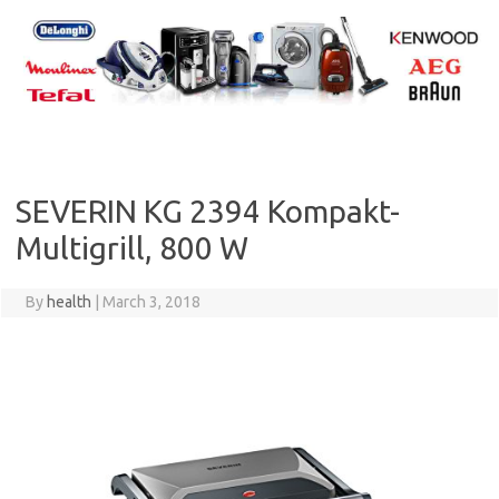
Skip
to
content
SEVERIN KG 2394 Kompakt-
Multigrill, 800 W
By
health
|
March 3, 2018