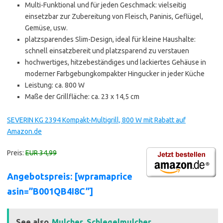
Multi-Funktional und für jeden Geschmack: vielseitig
einsetzbar zur Zubereitung von Fleisch, Paninis, Geflügel,
Gemüse, usw.
platzsparendes Slim-Design, ideal für kleine Haushalte:
schnell einsatzbereit und platzsparend zu verstauen
hochwertiges, hitzebeständiges und lackiertes Gehäuse in
moderner Farbgebungkompakter Hingucker in jeder Küche
Leistung: ca. 800 W
Maße der Grillfläche: ca. 23 x 14,5 cm
SEVERIN KG 2394 Kompakt-Multigrill, 800 W mit Rabatt auf
Amazon.de
Preis:
EUR 34,99
Angebotspreis: [wpramaprice
asin=”B001QB4I8C”]
See also
Mulcher, Schlegelmulcher,