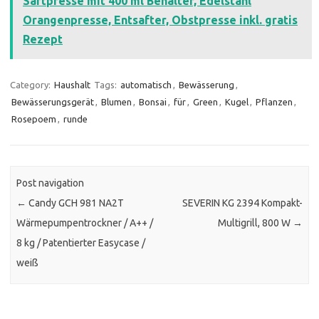
Saftpresse mit 400 ml Behälter, Edelstahl
Orangenpresse, Entsafter, Obstpresse inkl. gratis
Rezept
Category:
Haushalt
Tags:
automatisch
,
Bewässerung
,
Bewässerungsgerät
,
Blumen
,
Bonsai
,
für
,
Green
,
Kugel
,
Pflanzen
,
Rosepoem
,
runde
Post navigation
←
Candy GCH 981 NA2T
SEVERIN KG 2394 Kompakt-
Wärmepumpentrockner / A++ /
Multigrill, 800 W
→
8 kg / Patentierter Easycase /
weiß