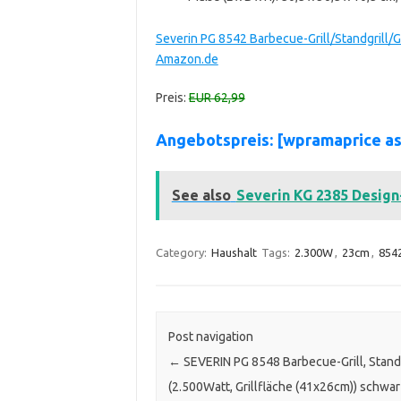
Severin PG 8542 Barbecue-Grill/Standgrill/G
Amazon.de
Preis:
EUR 62,99
Angebotspreis: [wpramaprice 
See also
Severin KG 2385 Design-
Category:
Haushalt
Tags:
2.300W
,
23cm
,
854
Post navigation
←
SEVERIN PG 8548 Barbecue-Grill, Standg
(2.500Watt, Grillfläche (41x26cm)) schwa