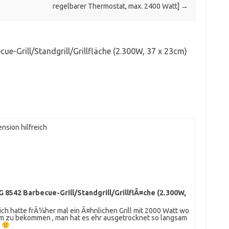
regelbarer Thermostat, max. 2400 Watt]
→
ue-Grill/Standgrill/Grillfläche (2.300W, 37 x 23cm)
nsion hilfreich
G 8542 Barbecue-Grill/Standgrill/GrillflÃ¤che (2.300W,
 ich hatte frÃ¼her mal ein Ã¤hnlichen Grill mit 2000 Watt wo
rm zu bekommen , man hat es ehr ausgetrocknet so langsam
i