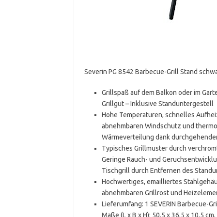
Severin PG 8542 Barbecue-Grill Stand schw
Grillspaß auf dem Balkon oder im Garte
Grillgut – Inklusive Standuntergestell
Hohe Temperaturen, schnelles Aufheiz
abnehmbaren Windschutz und thermos
Wärmeverteilung dank durchgehender 
Typisches Grillmuster durch verchromte
Geringe Rauch- und Geruchsentwicklun
Tischgrill durch Entfernen des Standu
Hochwertiges, emailliertes Stahlgehäu
abnehmbaren Grillrost und Heizeleme
Lieferumfang: 1 SEVERIN Barbecue-Gril
Maße (L x B x H): 50,5 x 36,5 x 10,5 cm