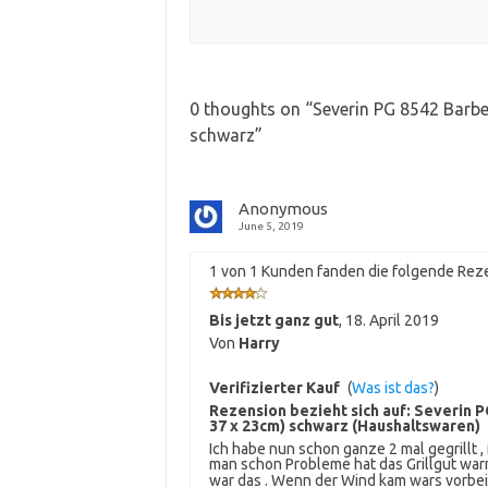
0 thoughts on “
Severin PG 8542 Barbec
schwarz
”
Anonymous
June 5, 2019
1 von 1 Kunden fanden die folgende Reze
Bis jetzt ganz gut
,
18. April 2019
Von
Harry
Verifizierter Kauf
(
Was ist das?
)
Rezension bezieht sich auf:
Severin P
37 x 23cm) schwarz (Haushaltswaren)
Ich habe nun schon ganze 2 mal gegrillt ,
man schon Probleme hat das Grillgut wa
war das . Wenn der Wind kam wars vorbe