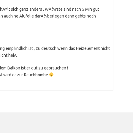
hÃ¤lt sich ganz anders , WÃ¼rste sind nach 5 Min gut
ann auch ne Alufolie darÃ¼berlegen dann gehts noch
tung empfindlich ist , zu deutsch wenn das Heizelement nicht
cht heiÃ .
dem Balkon ist er gut zu gebrauchen !
nst wird er zur Rauchbombe