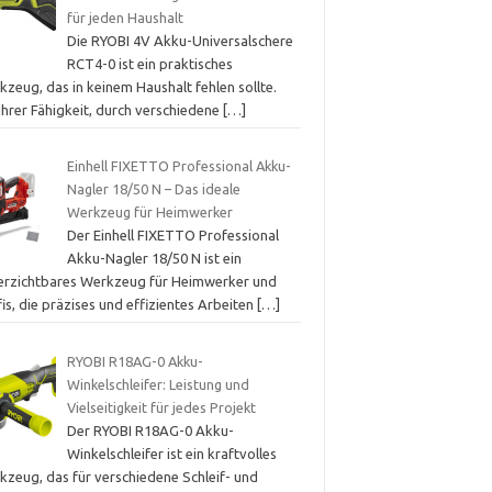
für jeden Haushalt
Die RYOBI 4V Akku-Universalschere
RCT4-0 ist ein praktisches
zeug, das in keinem Haushalt fehlen sollte.
ihrer Fähigkeit, durch verschiedene
[…]
Einhell FIXETTO Professional Akku-
Nagler 18/50 N – Das ideale
Werkzeug für Heimwerker
Der Einhell FIXETTO Professional
Akku-Nagler 18/50 N ist ein
erzichtbares Werkzeug für Heimwerker und
is, die präzises und effizientes Arbeiten
[…]
RYOBI R18AG-0 Akku-
Winkelschleifer: Leistung und
Vielseitigkeit für jedes Projekt
Der RYOBI R18AG-0 Akku-
Winkelschleifer ist ein kraftvolles
kzeug, das für verschiedene Schleif- und