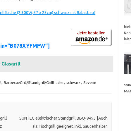
rillfläche (2.300W, 37 x 23cm) schwarz mit Rabatt auf
bie
Koh
lei
asin=”B078XYFMFW”]
Glasgrill
2
,
BarbecueGrill/Standgrill/Grillfläche
,
schwarz
,
Severin
sond
MAX
rill
SUNTEC elektrischer Standgrill BBQ-9493 [Auch
rz
als Tischgrill geeignet, inkl. Saucenhalter,