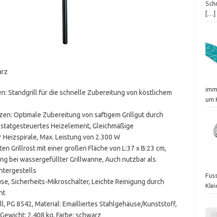
Schn
[…]
arz
imm
n: Standgrill für die schnelle Zubereitung von köstlichem
um 
en: Optimale Zubereitung von saftigem Grillgut durch
tatgesteuertes Heizelement, Gleichmäßige
Heizspirale, Max. Leistung von 2.300 W
n Grillrost mit einer großen Fläche von L:37 x B:23 cm,
g bei wassergefüllter Grillwanne, Auch nutzbar als
ntergestells
Fuss
se, Sicherheits-Mikroschalter, Leichte Reinigung durch
Kle
nt
l, PG 8542, Material: Emailliertes Stahlgehäuse/Kunststoff,
, Gewicht: 2,408 kg, Farbe: schwarz