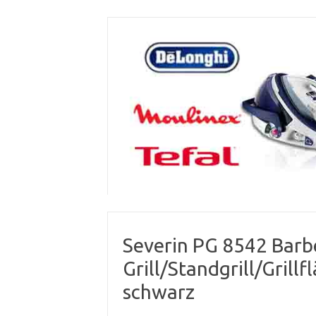
Skip
to
content
Severin PG 8542 Barb
Grill/Standgrill/Grill
schwarz