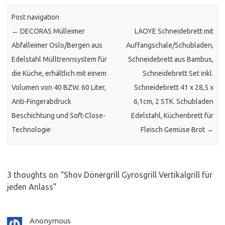
Post navigation
←
DECORAS Mülleimer
LAOYE Schneidebrett mit
Abfalleimer Oslo/Bergen aus
Auffangschale/Schubladen,
Edelstahl Mülltrennsystem für
Schneidebrett aus Bambus,
die Küche, erhältlich mit einem
Schneidebrett Set inkl.
Volumen von 40 BZW. 60 Liter,
Schneidebrett 41 x 28,5 x
Anti-Fingerabdruck
6,1cm, 2 STK. Schubladen
Beschichtung und Soft-Close-
Edelstahl, Küchenbrett für
Technologie
Fleisch Gemüse Brot
→
3 thoughts on “
Shov Dönergrill Gyrosgrill Vertikalgrill für
jeden Anlass
”
Anonymous