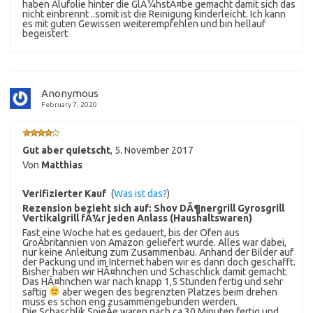
haben Alufolie hinter die GlÃ¼hstÃ¤be gemacht damit sich das
nicht einbrennt ..somit ist die Reinigung kinderleicht. Ich kann
es mit guten Gewissen weiterempfehlen und bin hellauf
begeistert
Anonymous
February 7, 2020
Gut aber quietscht
,
5. November 2017
Von
Matthias
Verifizierter Kauf
(
Was ist das?
)
Rezension bezieht sich auf:
Shov DÃ¶nergrill Gyrosgrill
Vertikalgrill fÃ¼r jeden Anlass (Haushaltswaren)
Fast eine Woche hat es gedauert, bis der Ofen aus
GroÃbritannien von Amazon geliefert wurde. Alles war dabei,
nur keine Anleitung zum Zusammenbau. Anhand der Bilder auf
der Packung und im Internet haben wir es dann doch geschafft.
Bisher haben wir HÃ¤hnchen und Schaschlick damit gemacht.
Das HÃ¤hnchen war nach knapp 1,5 Stunden fertig und sehr
saftig
aber wegen des begrenzten Platzes beim drehen
muss es schon eng zusammengebunden werden.
Die Schaschlik SpieÃe waren nach ca 30 Minuten fertig und