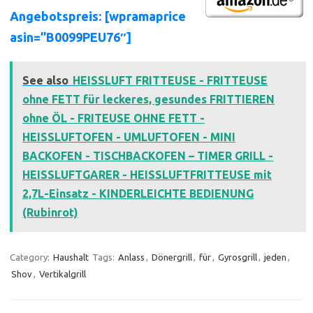
Angebotspreis: [wpramaprice
asin=”B0099PEU76″]
See also
HEISSLUFT FRITTEUSE - FRITTEUSE
ohne FETT für leckeres, gesundes FRITTIEREN
ohne ÖL - FRITEUSE OHNE FETT -
HEISSLUFTOFEN - UMLUFTOFEN - MINI
BACKOFEN - TISCHBACKOFEN – TIMER GRILL -
HEISSLUFTGARER - HEISSLUFTFRITTEUSE mit
2,7L-Einsatz - KINDERLEICHTE BEDIENUNG
(Rubinrot)
Category:
Haushalt
Tags:
Anlass
,
Dönergrill
,
für
,
Gyrosgrill
,
jeden
,
Shov
,
Vertikalgrill