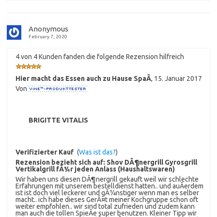
Anonymous
February 7, 2020
4 von 4 Kunden fanden die folgende Rezension hilfreich
Hier macht das Essen auch zu Hause SpaÃ
,
15. Januar 2017
Von
BRIGITTE VITALIS
Verifizierter Kauf
(
Was ist das?
)
Rezension bezieht sich auf:
Shov DÃ¶nergrill Gyrosgrill
Vertikalgrill fÃ¼r jeden Anlass (Haushaltswaren)
Wir haben uns diesen DÃ¶nergrill gekauft weil wir schlechte
Erfahrungen mit unserem bestelldienst hatten.. und auÃerdem
ist ist doch viel leckerer und gÃ¼nstiger wenn man es selber
macht.. ich habe dieses GerÃ¤t meiner Kochgruppe schon oft
weiter empfohlen.. wir sind total zufrieden und zudem kann
man auch die tollen SpieÃe super benutzen. Kleiner Tipp wir