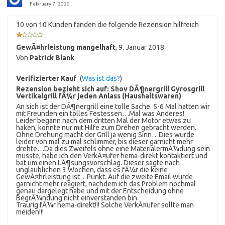
February 7, 2020
10 von 10 Kunden fanden die folgende Rezension hilfreich
GewÃ¤hrleistung mangelhaft
,
9. Januar 2018
Von
Patrick Blank
Verifizierter Kauf
(
Was ist das?
)
Rezension bezieht sich auf:
Shov DÃ¶nergrill Gyrosgrill
Vertikalgrill fÃ¼r jeden Anlass (Haushaltswaren)
An sich ist der DÃ¶nergrill eine tolle Sache. 5-6 Mal hatten wir
mit Freunden ein tolles Festessen…Mal was Anderes!
Leider begann nach dem dritten Mal der Motor etwas zu
haken, konnte nur mit Hilfe zum Drehen gebracht werden.
Ohne Drehung macht der Grill ja wenig Sinn…Dies wurde
leider von mal zu mal schlimmer, bis dieser garnicht mehr
drehte…Da dies Zweifels ohne eine MaterialermÃ¼dung sein
musste, habe ich den VerkÃ¤ufer hema-direkt kontaktiert und
bat um einen LÃ¶sungsvorschlag. Dieser sagte nach
unglaublichen 3 Wochen, dass es fÃ¼r die keine
GewÃ¤hrleistung ist…Punkt. Auf die zweite Email wurde
garnicht mehr reagiert, nachdem ich das Problem nochmal
genau dargelegt habe und mit der Entscheidung ohne
BegrÃ¼ndung nicht einverstanden bin.
Traurig fÃ¼r hema-direkt!!! Solche VerkÃ¤ufer sollte man
meiden!!!