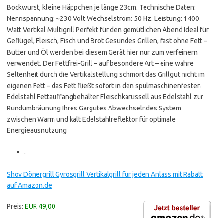
Bockwurst, kleine Häppchen je länge 23cm. Technische Daten:
Nennspannung: ~230 Volt Wechselstrom: 50 Hz. Leistung: 1400
Watt Vertikal Multigrill Perfekt für den gemütlichen Abend Ideal für
Geflügel, Fleisch, Fisch und Brot Gesundes Grillen, fast ohne Fett –
Butter und Öl werden bei diesem Gerät hier nur zum verfeinern
verwendet. Der Fettfrei-Grill – auf besondere Art – eine wahre
Seltenheit durch die Vertikalstellung schmort das Grillgut nicht im
eigenen Fett – das Fett fließt sofort in den spülmaschinenfesten
Edelstahl Fettauffangbehälter Fleischkarussell aus Edelstahl zur
Rundumbräunung Ihres Gargutes Abwechselndes System
zwischen Warm und kalt Edelstahlreflektor für optimale
Energieausnutzung
.
Shov Dönergrill Gyrosgrill Vertikalgrill für jeden Anlass mit Rabatt
auf Amazon.de
Preis:
EUR 49,00