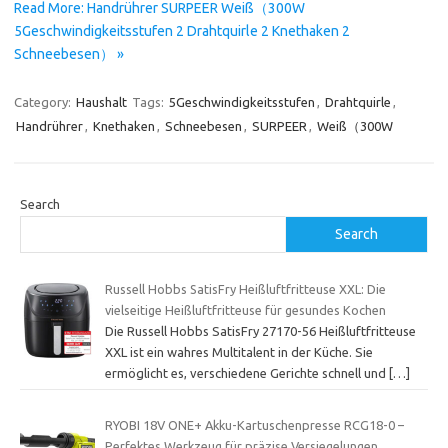
Read More: Handrührer SURPEER Weiß（300W
5Geschwindigkeitsstufen 2 Drahtquirle 2 Knethaken 2
Schneebesen） »
Category:
Haushalt
Tags:
5Geschwindigkeitsstufen
,
Drahtquirle
,
Handrührer
,
Knethaken
,
Schneebesen
,
SURPEER
,
Weiß（300W
Search
Search
Russell Hobbs SatisFry Heißluftfritteuse XXL: Die
vielseitige Heißluftfritteuse für gesundes Kochen
Die Russell Hobbs SatisFry 27170-56 Heißluftfritteuse
XXL ist ein wahres Multitalent in der Küche. Sie
ermöglicht es, verschiedene Gerichte schnell und
[…]
RYOBI 18V ONE+ Akku-Kartuschenpresse RCG18-0 –
Perfektes Werkzeug für präzise Versiegelungen