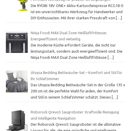
Die RYOBI 18V ONE+ Akku-Kartuschenpresse RCG18-0
ist ein unverzichtbares Werkzeug für Handwerker und
DIY-Enthusiasten. Mit ihrer starken Presskraft von
[…]
Ninja Foodi MAX Dual Zone Heißluftfritteuse:
Energieeffizient und vielseitig
Die moderne Küche erfordert Geräte, die nicht nur
leistungsstark, sondern auch energieeffizient sind. Die
Ninja Foodi MAX Dual Zone Heißluftfritteuse
[…]
Utopia Bedding Bettwäsche-Set – Komfort und Stil für
Ihr Schlafzimmer
Das Utopia Bedding Bettwäsche-Set in der Größe 135 x
200 cm ist die perfekte Wahl für jeden, der Komfort
und Stil in seinem Schlafzimmer schätzt. Dieses
[…]
Roborock QrevoS Saugroboter: Kraftvolle Reinigung
und intelligente Navigation
Der Roborock QrevoS Saugroboter ist die ultimative
Lösung für alle, die eine gründliche und intelligente