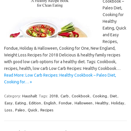
Cookbook –
Paleo Diet,
Cooking for
Healthy
Eating, Quick
and Easy
Recipes,
Fondue, Holiday & Halloween, Cooking for One, New England,
Weight Loss Recipes for 2018 Delicious & healthy family recipes
with good low carb options for a healthy diet. Tags: Cookbook,
recipes, health, low carb Low Carb Recipes: Healthy Cookbook…
Read More: Low Carb Recipes: Healthy Cookbook – Paleo Diet,
Cooking for… »
Category:
Haushalt
Tags:
2018
,
Carb
,
Cookbook
,
Cooking
,
Diet
,
Easy
,
Eating
,
Edition
,
English
,
Fondue
,
Halloween
,
Healthy
,
Holiday
,
Loss
,
Paleo
,
Quick
,
Recipes