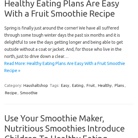
Healthy Eating Plans Are Easy
With a Fruit Smoothie Recipe
Spring is finally just around the corner! We have all suffered
through some tough winter days the past six months and it is
delightful to see the days getting longer and being able to get
outside without a coat or jacket. And, for those who live in the
north, just to drive down a clear…
Read More: Healthy Eating Plans Are Easy With a Fruit Smoothie
Recipe »
Category:
Haushaltshop
Tags:
Easy
,
Eating
,
Fruit
,
Healthy
,
Plans
,
Recipe
,
Smoothie
Use Your Smoothie Maker,
Nutritious Smoothies Introduce