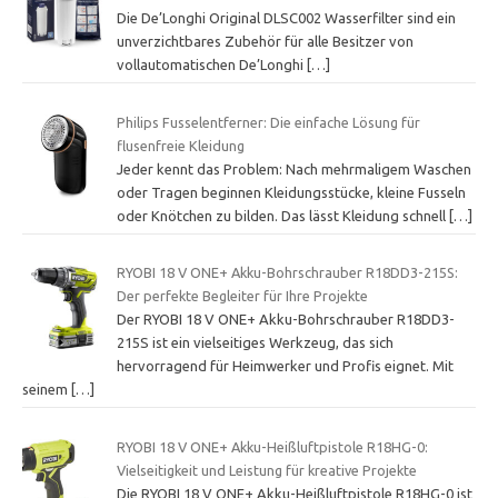
Die De’Longhi Original DLSC002 Wasserfilter sind ein
unverzichtbares Zubehör für alle Besitzer von
vollautomatischen De’Longhi
[…]
Philips Fusselentferner: Die einfache Lösung für
flusenfreie Kleidung
Jeder kennt das Problem: Nach mehrmaligem Waschen
oder Tragen beginnen Kleidungsstücke, kleine Fusseln
oder Knötchen zu bilden. Das lässt Kleidung schnell
[…]
RYOBI 18 V ONE+ Akku-Bohrschrauber R18DD3-215S:
Der perfekte Begleiter für Ihre Projekte
Der RYOBI 18 V ONE+ Akku-Bohrschrauber R18DD3-
215S ist ein vielseitiges Werkzeug, das sich
hervorragend für Heimwerker und Profis eignet. Mit
seinem
[…]
RYOBI 18 V ONE+ Akku-Heißluftpistole R18HG-0:
Vielseitigkeit und Leistung für kreative Projekte
Die RYOBI 18 V ONE+ Akku-Heißluftpistole R18HG-0 ist