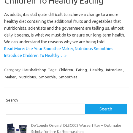
Children To Healthy Eating
As adults, it is still quite difficult to achieve a change to a more
healthy diet containing the additional fruits and vegetables that
nutritionists, scientists and the government are telling us, almost
daily it seems, is what we must do to ensure our long-term health.
We can understand the reasons why we are being told…
Read More: Use Your Smoothie Maker, Nutritious Smoothies
Introduce Children To Healthy… »
Category:
Haushaltshop
Tags:
Children
,
Eating
,
Healthy
,
Introduce
,
Maker
,
Nutritious
,
Smoothie
,
Smoothies
Search
Search
De’Longhi Original DLSC002 Wasserfilter – Optimaler
Schutz für Ihre Kaffeemaschine