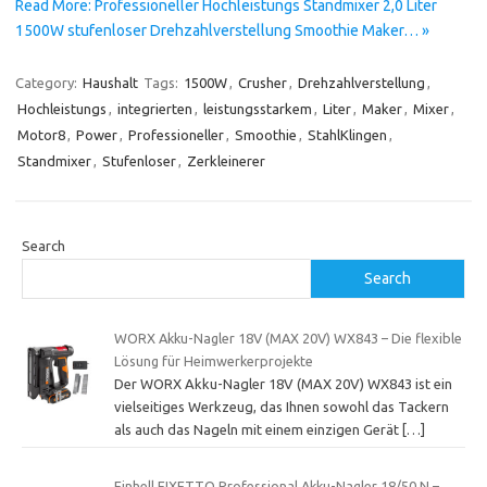
Read More: Professioneller Hochleistungs Standmixer 2,0 Liter
1500W stufenloser Drehzahlverstellung Smoothie Maker… »
Category:
Haushalt
Tags:
1500W
,
Crusher
,
Drehzahlverstellung
,
Hochleistungs
,
integrierten
,
leistungsstarkem
,
Liter
,
Maker
,
Mixer
,
Motor8
,
Power
,
Professioneller
,
Smoothie
,
StahlKlingen
,
Standmixer
,
Stufenloser
,
Zerkleinerer
Search
Search
WORX Akku-Nagler 18V (MAX 20V) WX843 – Die flexible
Lösung für Heimwerkerprojekte
Der WORX Akku-Nagler 18V (MAX 20V) WX843 ist ein
vielseitiges Werkzeug, das Ihnen sowohl das Tackern
als auch das Nageln mit einem einzigen Gerät
[…]
Einhell FIXETTO Professional Akku-Nagler 18/50 N –