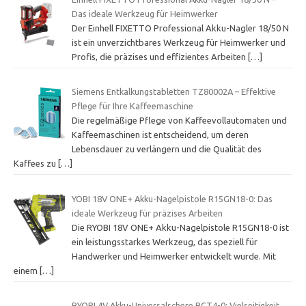
Das ideale Werkzeug für Heimwerker
Der Einhell FIXETTO Professional Akku-Nagler 18/50 N
ist ein unverzichtbares Werkzeug für Heimwerker und
Profis, die präzises und effizientes Arbeiten
[…]
Siemens Entkalkungstabletten TZ80002A – Effektive
Pflege für Ihre Kaffeemaschine
Die regelmäßige Pflege von Kaffeevollautomaten und
Kaffeemaschinen ist entscheidend, um deren
Lebensdauer zu verlängern und die Qualität des
Kaffees zu
[…]
YOBI 18V ONE+ Akku-Nagelpistole R15GN18-0: Das
ideale Werkzeug für präzises Arbeiten
Die RYOBI 18V ONE+ Akku-Nagelpistole R15GN18-0 ist
ein leistungsstarkes Werkzeug, das speziell für
Handwerker und Heimwerker entwickelt wurde. Mit
einem
[…]
RYOBI 4V Akku-Universalschere RCT4-0: Vielseitigkeit