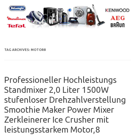
Skip
to
content
TAG ARCHIVES:
MOTOR8
Professioneller Hochleistungs
Standmixer 2,0 Liter 1500W
stufenloser Drehzahlverstellung
Smoothie Maker Power Mixer
Zerkleinerer Ice Crusher mit
leistungsstarkem Motor,8